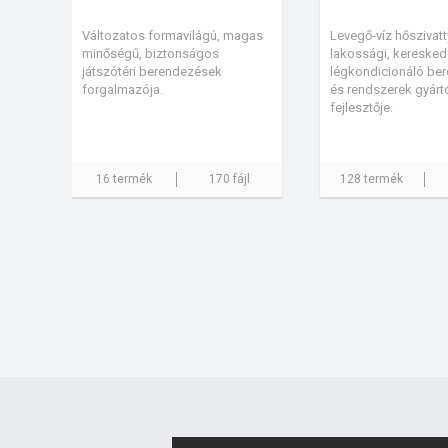
Változatos formavilágú, magas
Levegő-víz hőszivatt
minőségű, biztonságos
lakossági, kereskede
játszótéri berendezések
légkondicionáló be
forgalmazója.
és rendszerek gyárt
fejlesztője.
16 termék
170 fájl
128 termék