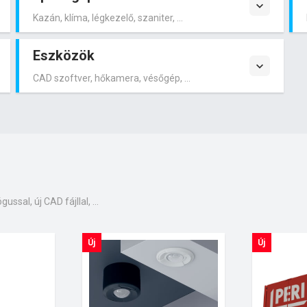
Kazán, klíma, légkezelő, szaniter, ...
Eszközök
CAD szoftver, hőkamera, vésőgép, ...
ussal, új CAD fájllal, ...
Új
Új