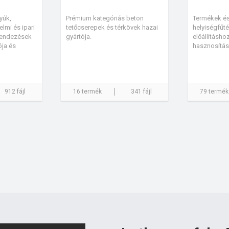
yúk,
Prémium kategóriás beton
Termékek é
lmi és ipari
tetőcserepek és térkövek hazai
helyiségfűt
rendezések
gyártója.
előállításho
ója és
hasznosítás
912 fájl
16 termék
341 fájl
79 termék