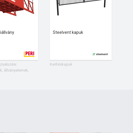
óállvány
Steelvent kapuk
zsaluzási
Kerítéskapuk
, állványelemek,