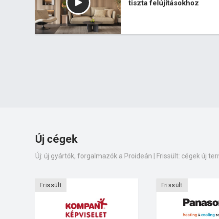
tiszta felújításokhoz
Új cégek
Új: új gyártók, forgalmazók a Proideán | Frissült: cégek új ter
Frissült
Frissült