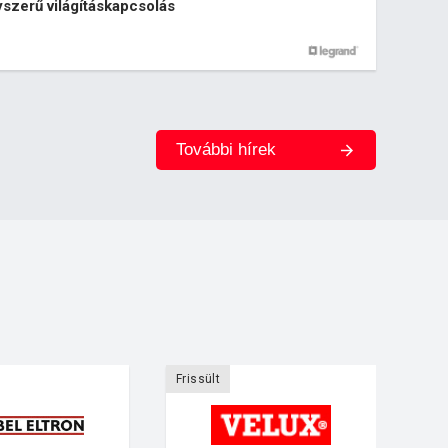
szerű világításkapcsolás
További hírek
Frissült