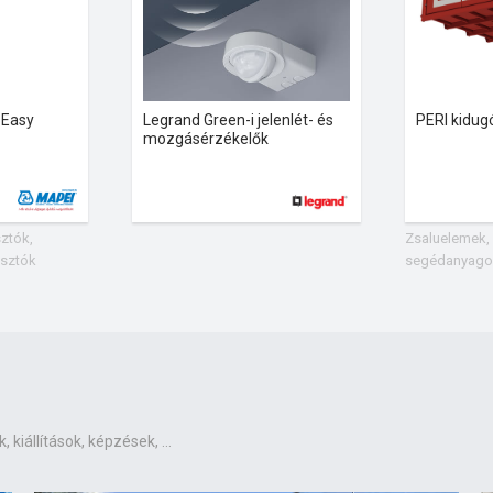
 Easy
Legrand Green-i jelenlét- és
PERI kidug
mozgásérzékelők
ztók,
Zsaluelemek, 
asztók
segédanyagok
létrák
iállítások, képzések, ...