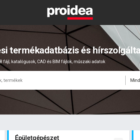
ési termékadatbázis és hírszolgált
8 fájl, katalógusok, CAD és BIM fájlok, műszaki adatok
Min
Épületgépészet