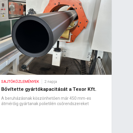
SAJTÓKÖZLEMÉNYEK
2 napja
Bővítette gyártókapacitását a Texor Kft.
A beruházásnak köszönhetően már 450 mm-es
átmérőig gyártanak polietilén csőrendszereket