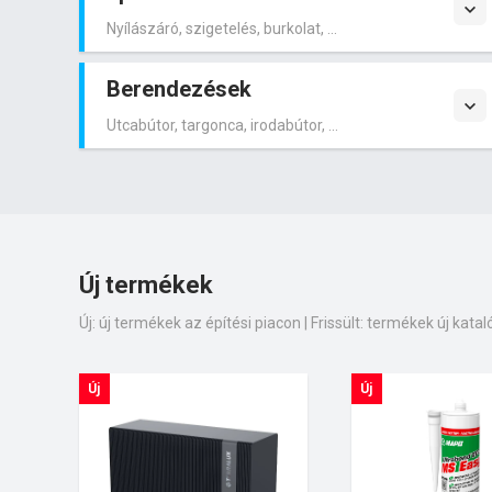
Nyílászáró, szigetelés, burkolat, ...
Berendezések
Utcabútor, targonca, irodabútor, ...
Új termékek
Új: új termékek az építési piacon | Frissült: termékek új katalóg
Új
Új