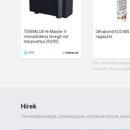
TERRALUX Hi-Master V
Ultrabond ECO MS
monoblokkos levegő-víz
ragasztó
hőszivattyú (R290)
BIM
PVC- és szőnyegragas
linóleum- és gumirag
Hírek
Termékújdonságok, új katalógusok, esettanulmányok, akciók, k