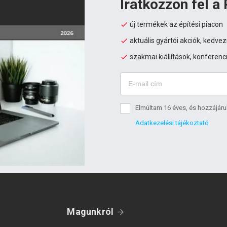
Iratkozzon fel a 
új termékek az építési piacon
aktuális gyártói akciók, kedv
szakmai kiállítások, konferenc
Elmúltam 16 éves, és hozzájáru
Adatkezelési tájékoztató
Magunkról