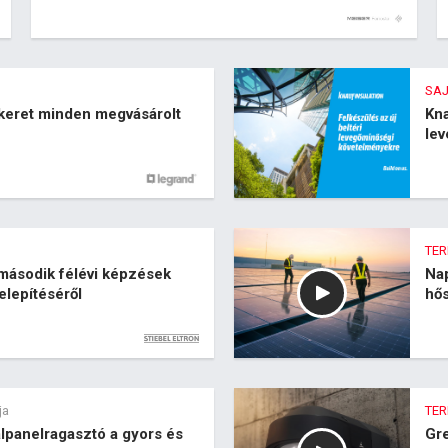
SA
 keret minden megvásárolt
Kna
le
TE
ásodik félévi képzések
Na
elepítéséről
hős
ja
TE
lpanelragasztó a gyors és
Gre