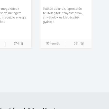
s megoldások
Tetőtéri ablakok, lapostetős
éshez, melegvíz
felülvilágítók, fénycsatornák,
z, megújuló energia
árnyékolók és kiegészítők
hoz.
gyártója
574 fájl
50 termék
661 fájl