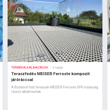
TERMÉKALKALMAZÁSOK
2 napja
Teraszfedés MEISER Ferroste kompozit
járóráccsal
A Budaörsi ház teraszán MEISER Ferroste GFK műanyag
rácsot alkalmaztak