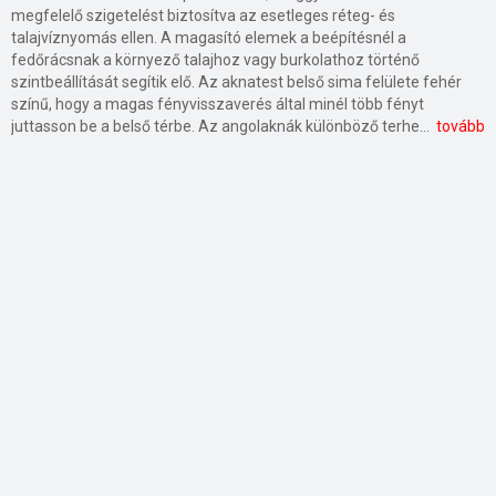
megfelelő szigetelést biztosítva az esetleges réteg- és
talajvíznyomás ellen. A magasító elemek a beépítésnél a
fedőrácsnak a környező talajhoz vagy burkolathoz történő
szintbeállítását segítik elő. Az aknatest belső sima felülete fehér
színű, hogy a magas fényvisszaverés által minél több fényt
juttasson be a belső térbe. Az angolaknák különböző terhelhetőségű ráccsal kaphatók, a rácsok rögzítése többnyire betörés ellen is véd. A szellőzőaknák a csapadékvíz elfolyását biztosító lefolyócsonkkal vannak ellátva. A világító és szellőzőaknákhoz esetenként hozzá illeszkedő pinceablakot is forgalmaznak.
tovább