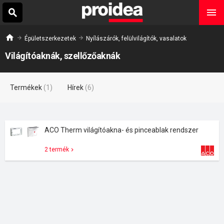
Épületszerkezetek
Nyílászárók, felülvilágítók, vasalatok
Világítóaknák, szellőzőaknák
Termékek
(1)
Hírek
(6)
ACO Therm világítóakna- és pinceablak rendszer
2 termék