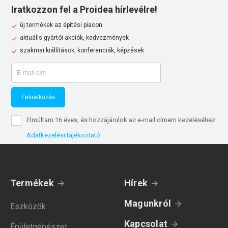
Iratkozzon fel a Proidea hírlevélre!
új termékek az építési piacon
aktuális gyártói akciók, kedvezmények
szakmai kiállítások, konferenciák, képzések
Feliratkozás
Elmúltam 16 éves, és hozzájárulok az e-mail címem kezeléséhez.
Adatkezelési tájékoztató
Termékek
Hírek
Magunkról
Eszközök
Kapcsolat
Épületgépészet