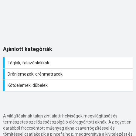
Ajánlott kategóriák
Téglák, falazóblokkok
Drénlemezek, drénmatracok
Kötőelemek, dübelek
A világítóaknák talajszint alatti helyiségek megvilágítását és
természetes szellőzését szolgáló előregyártott aknák. Az egyetlen
darabból fröccsöntött műanyag akna csavarrögzítéssel és
tömítéssel csatlakozik a pincefalhoz, meggyorsítva a kivitelezést
és