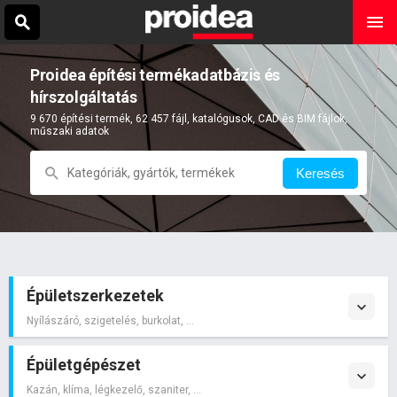
Proidea építési termékadatbázis és
hírszolgáltatás
9 670 építési termék, 62 457 fájl, katalógusok, CAD és BIM fájlok,
műszaki adatok
Keresés
Épületszerkezetek
Nyílászáró, szigetelés, burkolat, ...
Épületgépészet
Kazán, klíma, légkezelő, szaniter, ...