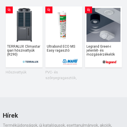
Új
Új
Új
TERRALUX Climastar
Ultrabond ECO MS
Legrand Green-i
ipari hőszivattyúk
Easy ragasztó
jelenlét- és
(R290)
mozgásérzékelők
Hőszivattyúk
PVC- és
Z
szőnyegragasztók,
z
linóleum- és
s
gumiragasztók
á
Hírek
Termékújdonságok, új katalógusok, esettanulmányok, akciók,