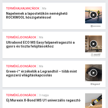
TERMÉKALKALMAZÁSOK
Ma
Napelemek a lapostetőkön neméghető
ROCKWOOL hőszigeteléssel
TERMÉKÚJDONSÁGOK
Ma
Ultrabond ECO MS Easy falpanelragasztó a
gyors és tiszta felújításokhoz
TERMÉKÚJDONSÁGOK
Ma
Green-i™ érzékelők a Legrandtól – több mint
egyszerű világításkapcsolás
TERMÉKÚJDONSÁGOK
3 napja
Új Murexin X-Bond MS U1 univerzális ragasztó