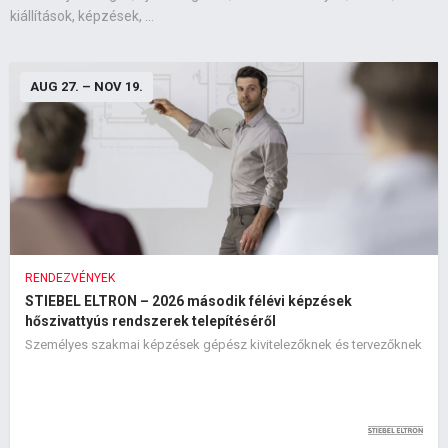
kiállítások, képzések, ...
AUG 27.
–
NOV 19.
RENDEZVÉNYEK
STIEBEL ELTRON – 2026 második félévi képzések
hőszivattyús rendszerek telepítéséről
Személyes szakmai képzések gépész kivitelezőknek és tervezőknek