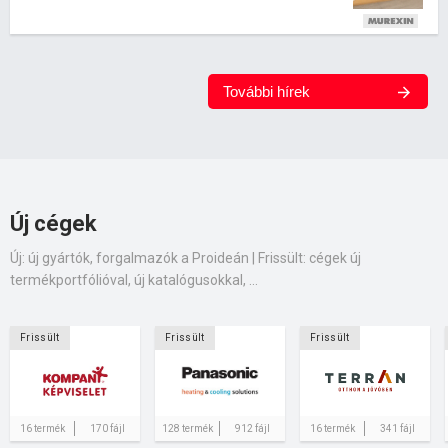
További hírek
Új cégek
Új: új gyártók, forgalmazók a Proideán | Frissült: cégek új
termékportfólióval, új katalógusokkal, ...
Frissült
Frissült
Frissült
16 termék
170 fájl
128 termék
912 fájl
16 termék
341 fájl