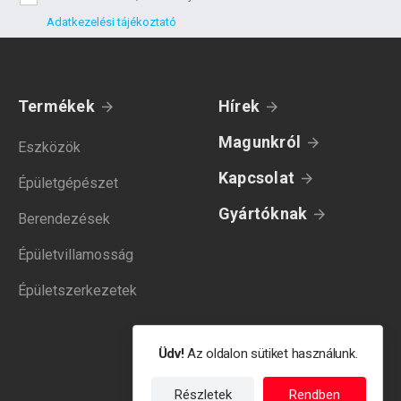
Adatkezelési tájékoztató
Termékek
Hírek
Magunkról
Eszközök
Kapcsolat
Épületgépészet
Gyártóknak
Berendezések
Épületvillamosság
Épületszerkezetek
Üdv!
Az oldalon sütiket használunk.
Részletek
Rendben