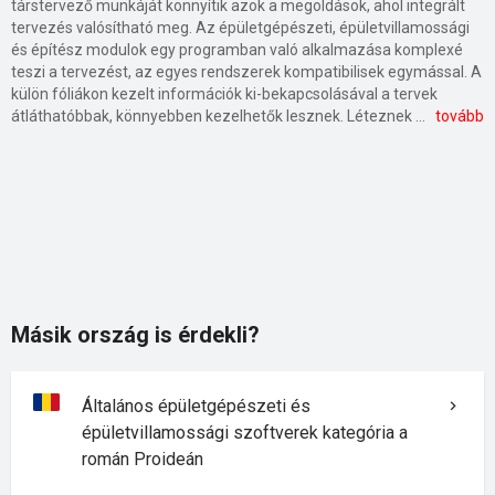
társtervező munkáját könnyítik azok a megoldások, ahol integrált
tervezés valósítható meg. Az épületgépészeti, épületvillamossági
és építész modulok egy programban való alkalmazása komplexé
teszi a tervezést, az egyes rendszerek kompatibilisek egymással.
A
külön fóliákon kezelt információk ki-bekapcsolásával a tervek
átláthatóbbak, könnyebben kezelhetők lesznek. Léteznek méretező programok például hidegvizes és melegvizes vízhálózat, lefolyócsövek hidraulikai méretezéséhez, tüzelőberendezések, hőleadó felületek, kémények méretezéséhez fűtési rendszerekben, valamint légterhelés számításhoz, szellőzési, klíma rendszerek méretezéséhez. Kiváló eszközök a ma megkívánt épületek energetikai tanúsítványainak elkészítésére is. Az általános épületgépészeti szoftverek termékfüggetlen szoftverfejlesztések, ami azt jelenti, hogy nem épületgépészeti termékgyártók segédletei saját termékeik betervezéséhez.
tovább
Másik ország is érdekli?
Általános épületgépészeti és
épületvillamossági szoftverek kategória a
román Proideán