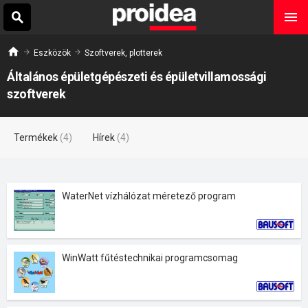
Eszközök
Szoftverek, plotterek
Általános épületgépészeti és épületvillamossági
szoftverek
Termékek
(4)
Hírek
(4)
WaterNet vízhálózat méretező program
WinWatt fűtéstechnikai programcsomag