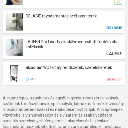
DELABIE rozsdamentes acél szaniterek
LAUFEN Pro Liberty akadálymentesített fürdőszobai
kollekciók
alcadrain WC tartály rendszerek, szerelőkeretek
CAD
A csaptelepek, szaniterek és egyéb higiéniai rendszerek lakások,
szállodák fürdőszobáinak, sportpályák, kórházak, fürdők közösségi
mosdóinak berendezését és működését biztosítják. A csaptelepek
vízvételre, a vízhőmérséklet és a vízáramlás szabályozására
szolgáló szerelvények. Kényelmes, takarékos és higiénikus
használatot tesznek lehetővé az önelzáró csaptelepek, továbbá a