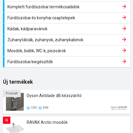
Komplett fürdőszobai termékcsaládok
Fürdőszobai és konyhai csaptelepek
Kádak, kádparavánok
Zuhanytálcák, zuhanyok, zuhanykabinok
Mosdók, bidék, WC-k, piszoárok
Fürdőszobai kiegészítők
Új termékek
Frissült
Dyson Airblade dB kézszárító
CAD
BIM
Új
RAVAK Arctic mosdók