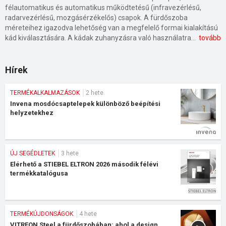
félautomatikus és automatikus működtetésű (infravezérlésű,
radarvezérlésű, mozgásérzékelős) csapok. A fürdőszoba
méreteihez igazodva lehetőség van a megfelelő formai kialakítású
kád kiválasztására. A kádak zuhanyzásra való használatra is alkalmasak, ebben az esetben fix vagy mozgatható kivitelű kádparavánok csökkentik a víz szétfröcskölését. A vízsugarak és a levegő-befúvás masszírozó hatását használják ki az egy vagy két személy által használható hidromasszázs kádak. A zuhanyokban a folyó vízzel történő fürdés álló helyzetben történik. A zuhanyterek kialakíthatók zuhanytálcával vagy anélkül, zuhanyparavánnal vagy zuhanyajtóval határolva, valamint zuhanykabinnal beépítve. A hidromasszázs zuhanypanelek a tisztálkodás mellett a felfrissülésről is gondoskodnak. A hidromasszázs kabinok egy termékben egyesítik a hidromasszázs zuhanypanelt, az alacsony vagy mély zuhanytálcát és a zuhanykabint. A mosdók, bidék, WC-k és piszoárok mosdóhigiéniai termékek. Az öblítőtartályok, az öblítésvezérlések és nyomólapok a WC-k és piszoárok öblítésében vesznek részt. A szerelőkeretek WC-k, mosdók, bidék, kiöntők vagy egyéb szerelvények szerelési kereteit adják. A mosdók, kádak, zuhanytálcák szennyvízelvezetését és csatornavezetékekhez történő csatlakoztatását szifonok, lefolyók és túlfolyók szolgálják. A fürdőszobai termékcsaládoknál az egységes formatervezés kiterjed minél több vizes berendezési tárgyra (mosdó, WC, bidé, kád, zuhany). Léteznek olyan termékcsaládok, amelyek célja biztosítani a közösségi mosdók felszereléséhez szükséges berendezéseket. A higiéniai kiegészítők a közösségi mosdók és a fürdőszobák tartozékai. Az akadálymentesített vizes helyiségek feladata a biztonságos és kényelmes használat megteremtése mozgáskorlátozott személyek részére. Az előregyártott, kompakt kialakítású fürdőszoba blokkok térelemei a zuhanyzók, mosdók és WC-fülkék.
tovább
Hírek
TERMÉKALKALMAZÁSOK
2 hete
Invena mosdócsaptelepek különböző beépítési
helyzetekhez
ÚJ SEGÉDLETEK
3 hete
Elérhető a STIEBEL ELTRON 2026 második félévi
termékkatalógusa
TERMÉKÚJDONSÁGOK
4 hete
VITREON Steel a fürdőszobában: ahol a design