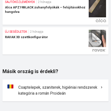
SAJTÓKÖZLEMÉNYEK
2 hónapja
Alca APZ19BLACK zuhanyfolyókák – felújításokhoz
hangolva
ÚJ SEGÉDLETEK
2 hónapja
RAVAK 3D szettkonfigurátor
Másik ország is érdekli?
Csaptelepek, szaniterek, higiéniai rendszerek
kategória a román Proideán