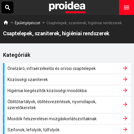
Épületgépészet
Csaptelepek, szaniterek, higiéniai rendszerek
Csaptelepek, szaniterek, higiéniai rendszerek
Kategóriák
Önelzáró, infraérzékelős és orvosi csaptelepek
Közösségi szaniterek
Higiéniai kiegészítők közösségi mosdókba
Öblítőtartályok, öblítésvezérlések, nyomólapok,
szerelőkeretek
Mosdók felszerelései mozgáskorlátozottaknak
Szifonok, lefolyók, túlfolyók