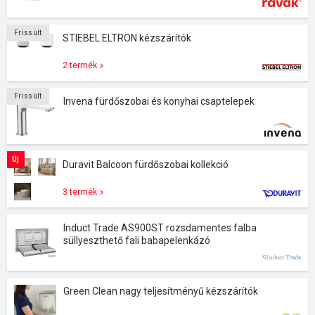
Frissült
STIEBEL ELTRON kézszárítók
2 termék
Frissült
Invena fürdőszobai és konyhai csaptelepek
Új
Duravit Balcoon fürdőszobai kollekció
3 termék
Induct Trade AS900ST rozsdamentes falba
süllyeszthető fali babapelenkázó
Green Clean nagy teljesítményű kézszárítók