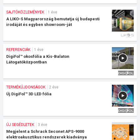
SAJTÓKÖZLEMÉNYEK
1 éve
A LIKO-S Magyarország bemutatja új budapesti
irodáját és egyben showroom-ját
REFERENCIÁK
1 éve
DigiFol™ okosfólia a Kis-Balaton
Látogatóközpontban
TERMÉKÚJDONSÁGOK
2 éve
Új DigiFol™ 3D LED fólia
ÚJ SEGÉDLETEK
3 éve
Megjelent a Schrack Seconet APS-9000
elektroakusztikus rendszerek kiadványa