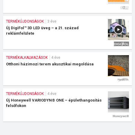
TERMÉKÚJDONSÁGOK
3 éve
Új DigiFol™ 3D LED üveg – a 21. század
reklámfelülete
TERMÉKALKALMAZÁSOK
4 éve
Otthoni házimozi terem akusztikai megoldása
TERMÉKÚJDONSÁGOK
4 éve
Új Honeywell VARIODYN® ONE – épülethangosítás
felsőfokon