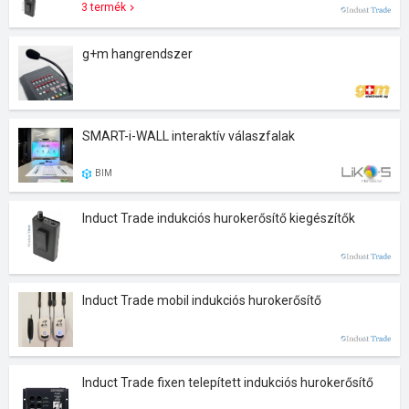
3 termék
g+m hangrendszer
SMART-i-WALL interaktív válaszfalak
BIM
Induct Trade indukciós hurokerősítő kiegészítők
Induct Trade mobil indukciós hurokerősítő
Induct Trade fixen telepített indukciós hurokerősítő