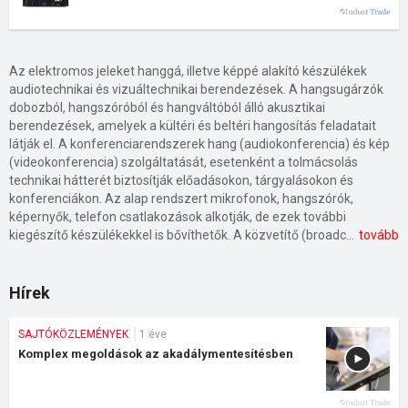
Az elektromos jeleket hanggá, illetve képpé alakító készülékek
audiotechnikai és vizuáltechnikai berendezések. A hangsugárzók
dobozból, hangszóróból és hangváltóból álló akusztikai
berendezések, amelyek a kültéri és beltéri hangosítás feladatait
látják el. A konferenciarendszerek hang (audiokonferencia) és kép
(videokonferencia) szolgáltatását, esetenként a tolmácsolás
technikai hátterét biztosítják előadásokon, tárgyalásokon és
konferenciákon. Az alap rendszert mikrofonok, hangszórók,
képernyők, telefon csatlakozások alkotják, de ezek további
kiegészítő készülékekkel is bővíthetők. A közvetítő (broadcast) rendszerek automatizált szolgáltatást nyújtanak például testületi ülések, szavazások élő közvetítése céljából. Az oktatási, prezentációs és interaktív eszközök a tanórák, illetve előadások vizuális információnak átadását teszik lehetővé.
tovább
Hírek
SAJTÓKÖZLEMÉNYEK
1 éve
Komplex megoldások az akadálymentesítésben