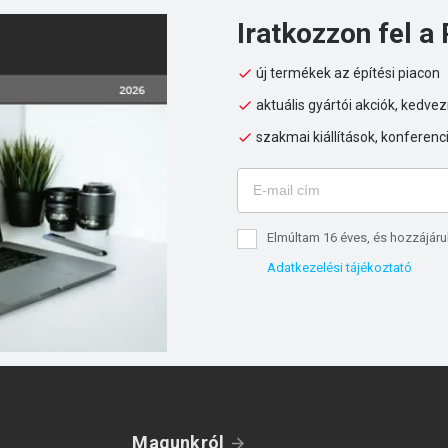
Iratkozzon fel a 
új termékek az építési piacon
aktuális gyártói akciók, kedv
szakmai kiállítások, konferenc
Elmúltam 16 éves, és hozzájáru
Adatkezelési tájékoztató
Magunkról