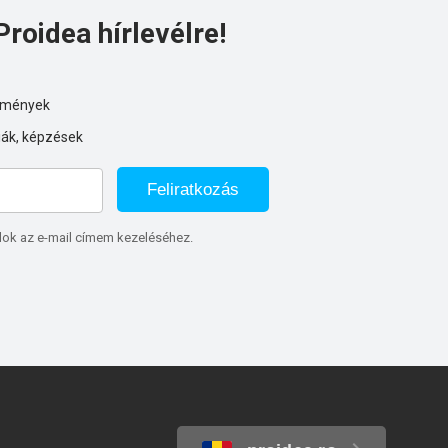
Proidea hírlevélre!
ezmények
iák, képzések
Feliratkozás
lok az e-mail címem kezeléséhez.