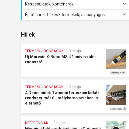
Készépületek, konténerek
Építőlapok, félkész termékek, alapanyagok
Hírek
TERMÉKÚJDONSÁGOK
3 napja
Új Murexin X-Bond MS U1 univerzális
ragasztó
TERMÉKÚJDONSÁGOK
3 napja
A Deceuninck Twinson teraszburkolati
rendszer már új, mélybarna színben is
elérhető
REFERENCIÁK
3 napja
Megújult tetőszerkezet védi a Diósgyőri