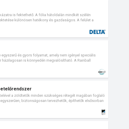
atra is fektethető. A fólia hátoldalán mindkét szélén
ktetése különösen hatékony és gazdaságos. A felület a
agasztószegélynek és a hátsó oldali tömörített flízstruktúrának
mintázata szabási segédvonalként szolgál.
e egyszerű és gyors folyamat, amely nem igényel speciális
r házilagosan is könnyedén megvalósítható. A Rainball
teherbírású, költséghatékony, és teljes mértékben
tartható és hatékony megoldást kínál a csapadékvíz helyben
 a lehulló víz mennyiségére, miközben hosszú távon is
em egy polipropilénből készült üreges szerkezetű masszív,
yakorlatilag egy szilárd héjazatú labda, melynek
etelőrendszer
elülete perforált. A perforáció biztosítja a víz könnyű bejutását
vételével a zöldtetők minden szükséges rétegét magában foglaló
nyező talajszerkezetbe, illetve a környező gömbökbe.
 egyszerűen, biztonságosan tervezhetők, építhetők elsősorban
, azok minden anyagát egy helyen beszerezve.