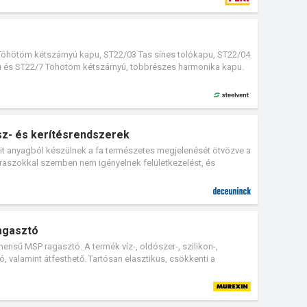
Töhötöm kétszárnyú kapu, ST22/03 Tas sínes tolókapu, ST22/04
és ST22/7 Töhötöm kétszárnyú, többrészes harmonika kapu.
endszerekhez, alkalmazásukkal biztosítható a megfelelő személy
z- és kerítésrendszerek
 anyagból készülnek a fa természetes megjelenését ötvözve a
eraszokkal szemben nem igényelnek felületkezelést, és
edvességgel és a mechanikai sérülésekkel szemben. A Majestic
er (PVC) bevonatrétege megóvja a fahatású anyagot a
 A külső környezeti hatásokkal szemben ellenálló teraszburkolat
jelenése bármilyen lakberendezési stílushoz kiválóan
ő Twinson Majestic Massive Pro védőrétege megakadályozza a
agasztó
sztítása rendkívül egyszerű, mindössze vizes lemosásukra van
ensű MSP ragasztó. A termék víz-, oldószer-, szilikon-,
ó, valamint átfesthető. Tartósan elasztikus, csökkenti a