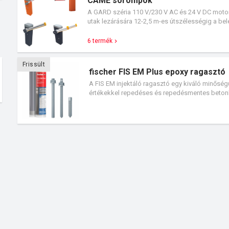
CAME sorompók
A GARD széria 110 V/230 V AC és 24 V DC moto
utak lezárására 12-2,5 m-es útszélességig a bel
6 termék
Frissült
fischer FIS EM Plus epoxy ragasztó
A FIS EM injektáló ragasztó egy kiváló minősé
értékekkel repedéses és repedésmentes betonba
igénybevételeknek is megfelelve C1 és C2 kat
polcok és nehéz acélszerkezetek rögzítéséhez, 
engedélyezett rendszerelemekkel, FIS A változt
belsőmenetes csappal, valamint utólagos beto
ideális nagy furatátmérőjű és nagy rögzítési mé
alkalmazható.