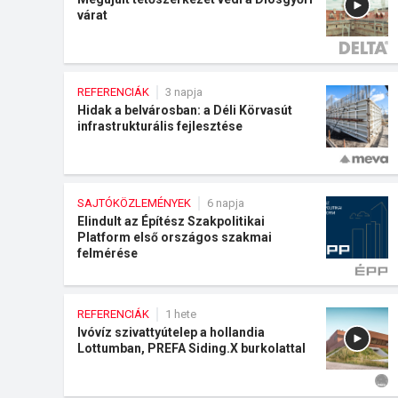
várat
REFERENCIÁK
3 napja
Hidak a belvárosban: a Déli Körvasút
infrastrukturális fejlesztése
SAJTÓKÖZLEMÉNYEK
6 napja
Elindult az Építész Szakpolitikai
Platform első országos szakmai
felmérése
REFERENCIÁK
1 hete
Ivóvíz szivattyútelep a hollandia
Lottumban, PREFA Siding.X burkolattal