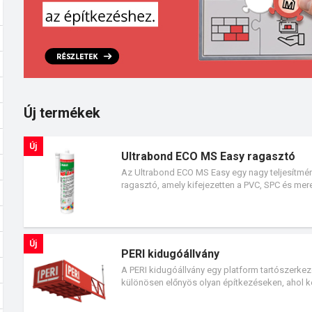
Új termékek
Új
Ultrabond ECO MS Easy ragasztó
Az Ultrabond ECO MS Easy egy nagy teljesítmén
ragasztó, amely kifejezetten a PVC, SPC és mer
helyiségekben is.
Új
PERI kidugóállvány
A PERI kidugóállvány egy platform tartószerkez
különösen előnyös olyan építkezéseken, ahol ke
a felhasználás helyétől távol lehet csak elhelye
szintre juttatható, ezzel támogatva a szerveze