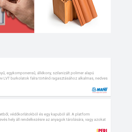
yű, egykomponensű, állékony, szilanizált polimer alapú
ev LVT burkolatok falra történő ragasztásához alkalmas, nedves
etből, védőkorlátokból és egy kapuból áll. A platform
vés hely áll rendelkezésre az anyagok tárolására, vagy azokat
zni. Segítségével az anyag daruval közvetlenül az adott építési
tt és hatékony munkavégzést.