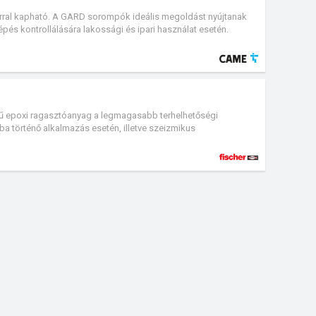
rral kapható. A GARD sorompók ideális megoldást nyújtanak
épés kontrollálására lakossági és ipari használat esetén.
gű epoxi ragasztóanyag a legmagasabb terhelhetőségi
 történő alkalmazás esetén, illetve szeizmikus
egóriában. Alkalmas betonacélok beragasztásához, magas
bel- és kültéren egyaránt. Az injektáló ragasztó az
atható rögzítési mélységű menetes szárral és RG M I
nacél megerősítéshez alkalmazható. Az epoxi ragasztóanyag
lységű betonacélokhoz. Gyémántfúrt és vízzel telt furatokhoz is