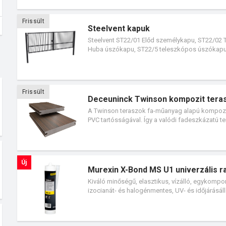
Frissült
Steelvent kapuk
Steelvent ST22/01 Előd személykapu, ST22/02 
Huba úszókapu, ST22/5 teleszkópos úszókapu 
Tökéletesen illeszkednek a Steelvent kerítésr
és a teherforgalom.
Frissült
Deceuninck Twinson kompozit teras
A Twinson teraszok fa-műanyag alapú kompozit
PVC tartósságával. Így a valódi fadeszkázatú t
ellenállók a gombásodással, a rovarokkal, a n
Massive Pro masszív teraszlapok vékony polim
karcolódástól és a különféle eredetű foltoktól.
természetes színei és autentikus fahatású meg
Új
illeszkedik. A minimális karbantartást igényl
Murexin X-Bond MS U1 univerzális r
foltok beszívódását a felületbe, így a lapok ti
Kiváló minőségű, elasztikus, vízálló, egykompon
szükség.
izocianát- és halogénmentes, UV- és időjárásáll
nyíróerőket és az alapfelületre ható erőket.