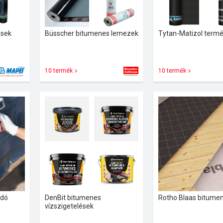
ések
Büsscher bitumenes lemezek
Tytan-Matizol term
10 termék
10 termék
adó
DenBit bitumenes
Rotho Blaas bitumen
vízszigetelések