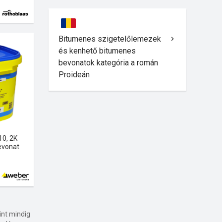
Bitumenes szigetelőlemezek
és kenhető bitumenes
bevonatok kategória a román
Proideán
10, 2K
evonat
int mindig