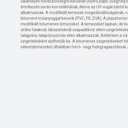
valamilyen hordozórétegre kerülnek (nyers papír, üvegfátyol
érintkezés során korrodálódnak, illetve az UV-sugárzástól k
alkalmaznak. A modifikált lemezek öregedésállóságának, r
bitument műanyaggal keverik (PVC, PE, EVA). A plasztome
modifikált bitumenes lemezeket. A lemezeket lapban, de 
attika falaknál, lábazatoknál csapadékvíz elleni szigetelés
talajpára, talajvíznyomás ellen alkalmazzák. Beltérben a vi
szigetelésként építhetők be. A bitumenes szigeteléseket töb