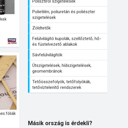
Polisztirol szigetelések
Polietilén, poliuretán és poliészter
szigetelések
ékek
Zöldtetők
Felülvilágító kupolák, szellőztető, hő-
és füstelvezető ablakok
Sávfelülvilágítók
Útszigetelések, hídszigetelések,
geomembránok
Tetőösszefolyók, tetőfolyókák,
tetővíztelenítő rendszerek
es fóliák
Másik ország is érdekli?