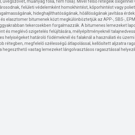
, üvegszövet, műanyag fólia, fém fólia). Mivel felső rétegeik oxigénnel 
árosodnak, felületi védelemként homokhintést, kőporhintést vagy polieti
ugalmasságának, hideghajlíthatóságának, hőállóságának javítása érde
r és elasztomer bitumenek közt megkülönböztetjük az APP-, SBS-, EPM
leggyakrabban tekercsekben forgalmazzák. A bitumenes lemezeket lapo
ként és meglévő szigetelés felújítására, mélyépítményeknél talajnedves
zes helyiségeket határoló födémeknél és falaknál a használati és üzemi v
b rétegben, megfelelő szélességű átlapolással, kellősített aljzatra rag