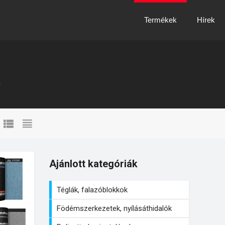
Termékek
Hírek
Ajánlott kategóriák
Téglák, falazóblokkok
Födémszerkezetek, nyílásáthidalók