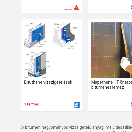
Bituthene vízszigetelések
Mapethene HT öntap
bitumenes lemez
3 termék
A bitumen hagyományos vízszigetelő anyag, mely desztilláci