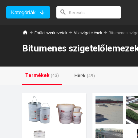
Kategóriák
Épületszerkezetek
Vízszigetelések
Bitumenes szige
Bitumenes szigetelőlemezek
Termékek
Hírek
(43)
(49)