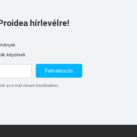
Proidea hírlevélre!
ezmények
iák, képzések
Feliratkozás
lok az e-mail címem kezeléséhez.