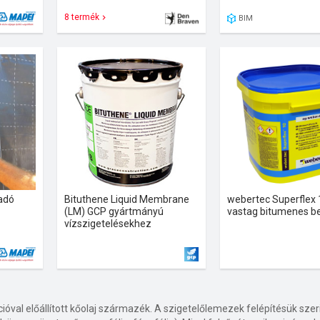
8 termék
BIM
adó
Bituthene Liquid Membrane
webertec Superflex 
(LM) GCP gyártmányú
vastag bitumenes b
vízszigetelésekhez
óval előállított kőolaj származék. A szigetelőlemezek felépítésük szer