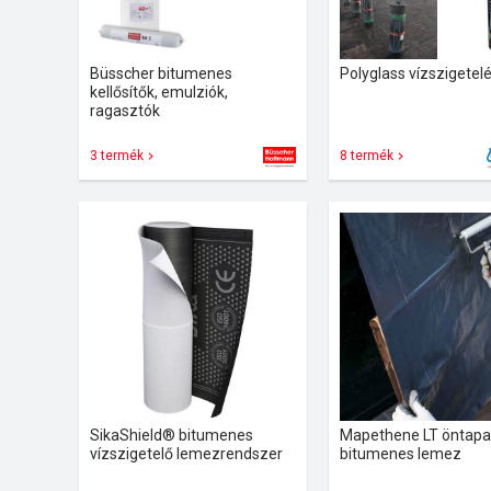
Büsscher bitumenes
Polyglass vízszigetel
kellősítők, emulziók,
ragasztók
3 termék
8 termék
SikaShield® bitumenes
Mapethene LT öntap
vízszigetelő lemezrendszer
bitumenes lemez