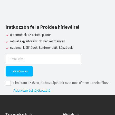
Iratkozzon fel a Proidea hírlevélre!
új termékek az építési piacon
aktuális gyártói akciók, kedvezmények
szakmai kiállítások, konferenciák, képzések
Feliratkozás
Elmúltam 16 éves, és hozzájárulok az e-mail címem kezeléséhez.
Adatkezelési tájékoztató
Termékek
Hírek