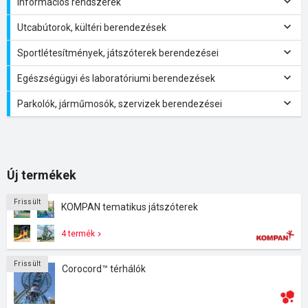
Információs rendszerek
Utcabútorok, kültéri berendezések
Sportlétesítmények, játszóterek berendezései
Egészségügyi és laboratóriumi berendezések
Parkolók, járműmosók, szervizek berendezései
Új termékek
Frissült
KOMPAN tematikus játszóterek
4 termék
Frissült
Corocord™ térhálók