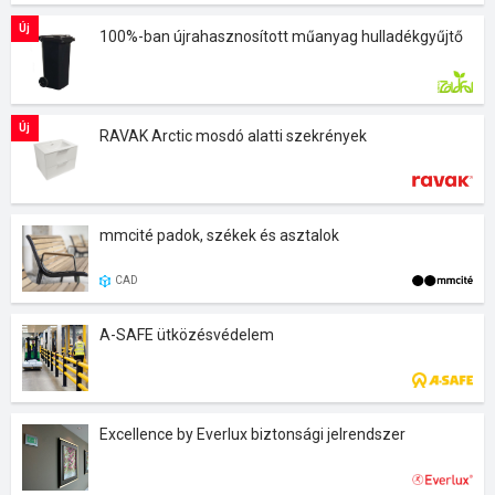
Új
100%-ban újrahasznosított műanyag hulladékgyűjtő
Új
RAVAK Arctic mosdó alatti szekrények
mmcité padok, székek és asztalok
CAD
A-SAFE ütközésvédelem
Excellence by Everlux biztonsági jelrendszer