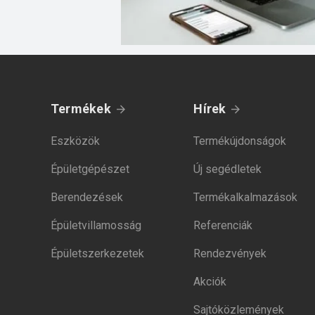
Termékek
Hírek
Eszközök
Termékújdonságok
Épületgépészet
Új segédletek
Berendezések
Termékalkalmazások
Épületvillamosság
Referenciák
Épületszerkezetek
Rendezvények
Akciók
Sajtóközlemények