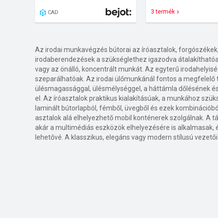
3 termék
CAD
Az irodai munkavégzés bútorai az íróasztalok, forgószékek,
irodaberendezések a szükséglethez igazodva átalakíthatóak
vagy az önálló, koncentrált munkát. Az egyterű irodahely
szeparálhatóak. Az irodai ülőmunkánál fontos a megfelelő te
ülésmagassággal, ülésmélységgel, a háttámla dőlésének é
el. Az íróasztalok praktikus kialakításúak, a munkához szü
laminált bútorlapból, fémből, üvegből és ezek kombinációbó
asztalok alá elhelyezhető mobil konténerek szolgálnak. A t
akár a multimédiás eszközök elhelyezésére is alkalmasak,