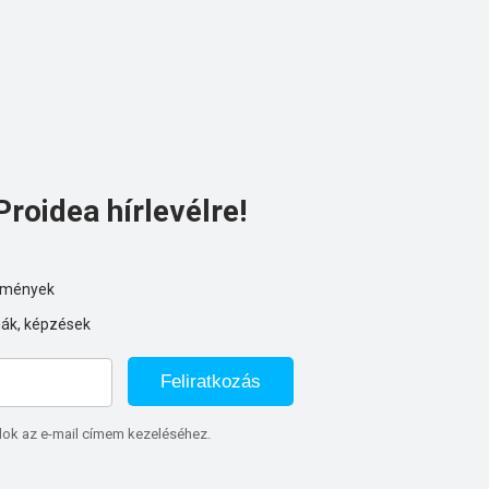
Proidea hírlevélre!
ezmények
iák, képzések
Feliratkozás
lok az e-mail címem kezeléséhez.