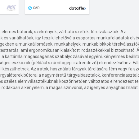
CAD
 elemes bútorok, szekrények, zárható széfek, térelválasztók. Az
 és variálhatóak, így teszik lehetővé a csoportos munkafeladatok elvé
iségekben a munkaállomások, munkahelyek, munkablokkok térelválasztó
sttartás, ami ergonomikusan kialakított irodaszékekkel biztosítható. Á
s a kartámla magasságának szabályozásával egyéni, kényelmes beállít
kséges eszközök (például számítógép, iratrendező) elrendezéséhez. Fáb
l készülhetnek. Az iratok, használati tárgyak tárolására fém vagy fa s
árgyalóterek bútorai a nagyméretű tárgyalóasztalok, konferenciaasztal
 és széles elemválasztékuknak köszönhetően változatos elrendezést t