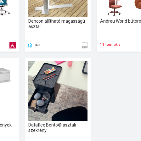
Dencon állítható magasságú
Andreu World bútor
asztal
11 termék
CAD
rények
Dataflex Bento® asztali
szekrény