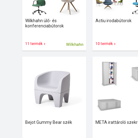
Wilkhahn ülő- és
Actiu irodabútorok
konferenciabútorok
11 termék
10 termék
Bejot Gummy Bear szék
META irattároló szek