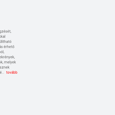
gzését,
kkal
llítható
ás érhető
ól,
zekrények,
ok, melyek
esznek
lehetővé. A klasszikus, elegáns vagy modern stílusú vezetői irodákban a kényelem, a magas színvonal, az igényes anyaghasználat és a praktikum együttesen vannak jelen.
tovább