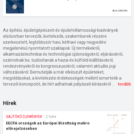
Az építési, épületgépészeti és épületvillamossági kiadványok
elsősorban tervezők, kivitelezők, szakemberek részére
szerkesztett, legtöbbször havi, kéthavi vagy negyedévi
megjelenésű nyomtatott szaklapok. Új termékekről,
alkalmazástechnikai és technológiai újdonságokról, eljárásokról,
számolnak be, tudósítanak a hazai és külföldi kiállításokról,
rendezvényekről és kongresszusokról, valamint aktuális jogi
változásokról. Bemutatják a már elkészült épületeket,
megoldásokat, a kivitelezési érdekességek mellett ismertetik a
tervezői koncepciót, de hírt adhatnak pályázati kiírásokról és eredményekről is. Céljuk a szakma ismereteinek bővítése, naprakész információkkal történő ellátása. Az ingatlanpiaci kiadványok az ingatlangazdasági hírekről, eseményekről és az ingatlanpiac helyzetéről számolnak be. A magyarországi és európai építési piacról szóló elemzések az építőipari területeken a döntéshozók és befektetők részére szolgálnak információval és előrejelzéssel a hazai és európai régiók építőipari helyzetéről. A tanulmányok beszámolnak a korábbi és a várható építési teljesítményéről, ismertetik a piac alakulását befolyásoló tényezőket és hatásokat.
tovább
Hírek
SAJTÓKÖZLEMÉNYEK
2 hete
EECFA országok az Európai Bizottság makro
előrejelzésében