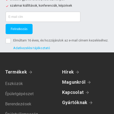
szakmai kiállítások, konferenciák, képzések
Feliratkozás
Elmúltam 16 éves, és hozzájárulok az e-mail címem kezeléséhez.
Adatkezelési tájékoztató
Termékek
Hírek
Magunkról
Eszközök
Kapcsolat
Épületgépészet
Gyártóknak
Berendezések