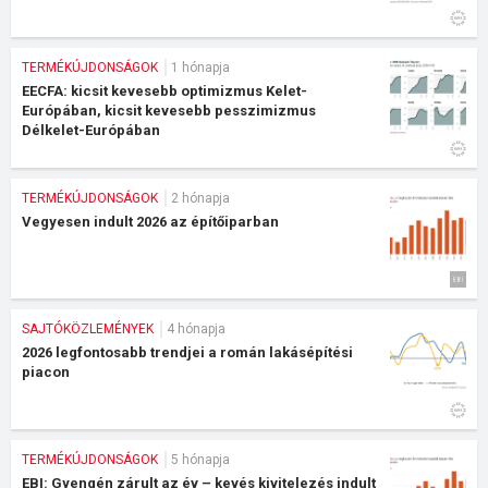
TERMÉKÚJDONSÁGOK
1 hónapja
EECFA: kicsit kevesebb optimizmus Kelet-
Európában, kicsit kevesebb pesszimizmus
Délkelet-Európában
TERMÉKÚJDONSÁGOK
2 hónapja
Vegyesen indult 2026 az építőiparban
SAJTÓKÖZLEMÉNYEK
4 hónapja
2026 legfontosabb trendjei a román lakásépítési
piacon
TERMÉKÚJDONSÁGOK
5 hónapja
EBI: Gyengén zárult az év – kevés kivitelezés indult