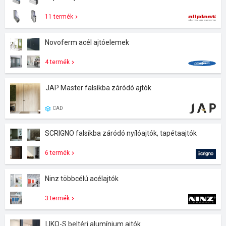
11 termék
Novoferm acél ajtóelemek
4 termék
JAP Master falsíkba záródó ajtók
CAD
SCRIGNO falsíkba záródó nyílóajtók, tapétaajtók
6 termék
Ninz többcélú acélajtók
3 termék
LIKO-S beltéri alumínium ajtók