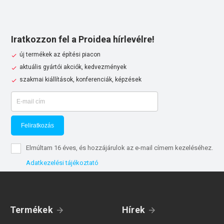
Iratkozzon fel a Proidea hírlevélre!
új termékek az építési piacon
aktuális gyártói akciók, kedvezmények
szakmai kiállítások, konferenciák, képzések
Feliratkozás
Elmúltam 16 éves, és hozzájárulok az e-mail címem kezeléséhez.
Adatkezelési tájékoztató
Termékek
Hírek