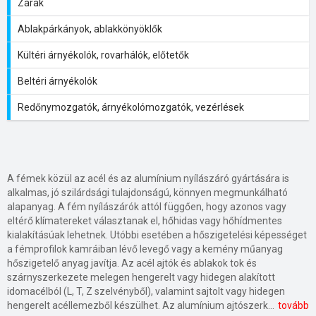
Zárak
Ablakpárkányok, ablakkönyöklők
Kültéri árnyékolók, rovarhálók, előtetők
Beltéri árnyékolók
Redőnymozgatók, árnyékolómozgatók, vezérlések
A fémek közül az acél és az alumínium nyílászáró gyártására is
alkalmas, jó szilárdsági tulajdonságú, könnyen megmunkálható
alapanyag. A fém nyílászárók attól függően, hogy azonos vagy
eltérő klímatereket választanak el, hőhidas vagy hőhídmentes
kialakításúak lehetnek. Utóbbi esetében a hőszigetelési képességet
a fémprofilok kamráiban lévő levegő vagy a kemény műanyag
hőszigetelő anyag javítja. Az acél ajtók és ablakok tok és
szárnyszerkezete melegen hengerelt vagy hidegen alakított
idomacélból (L, T, Z szelvényből), valamint sajtolt vagy hidegen
hengerelt acéllemezből készülhet. Az alumínium ajtószerkezetek és ablakszerkezetek profiljait rúdsajtolással alakítják. A gyárilag lakkozott vagy zománcozott nyílászárók korrózióállóak, tartósak, esztétikus megjelenésűek. A fém nyílászárókat statikai merevség, nagy teherbírás, alacsony karbantartási igény jellemzi. Az acélajtók, acélablakok főként ipari és mezőgazdasági épületekben fordulnak elő, míg az alumínium inkább középületek, portálok, családi házak nyílászáróinak anyaga.
tovább