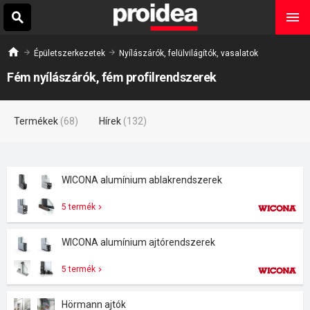
Épületszerkezetek
Nyílászárók, felülvilágítók, vasalatok
Fém nyílászárók, fém profilrendszerek
Termékek
(68)
Hírek
(132)
WICONA alumínium ablakrendszerek
5 termék
WICONA alumínium ajtórendszerek
5 termék
Hörmann ajtók