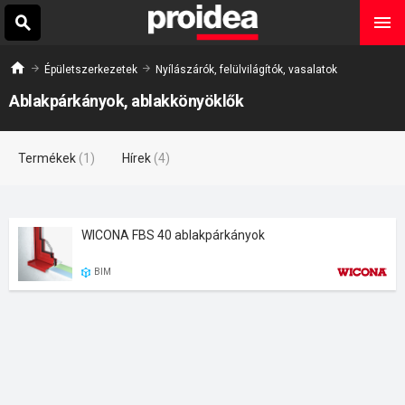
Épületszerkezetek
Nyílászárók, felülvilágítók, vasalatok
Ablakpárkányok, ablakkönyöklők
Termékek
(1)
Hírek
(4)
WICONA FBS 40 ablakpárkányok
BIM