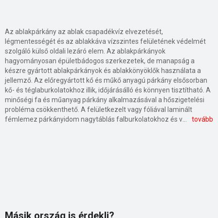
Az ablakpárkány az ablak csapadékvíz elvezetését,
légmentességét és az ablakkáva vízszintes felületének védelmét
szolgáló külső oldali lezáró elem. Az ablakpárkányok
hagyományosan épületbádogos szerkezetek, de manapság a
készre gyártott ablakpárkányok és ablakkönyöklők használata a
jellemző. Az előregyártott kő és műkő anyagú párkány elsősorban
kő- és téglaburkolatokhoz illik, időjárásálló és könnyen tisztítható. A
minőségi fa és műanyag párkány alkalmazásával a hőszigetelési
probléma csökkenthető. A felületkezelt vagy fóliával laminált
fémlemez párkányidom nagytáblás falburkolatokhoz és vakolt falakhoz is alkalmazható. A polisztirol anyagú párkány széles választékban kapható, könnyen beépíthető, vakolható és festhető. A párkány elhelyezése kis lejtéssel történik, így vezeti el a vizet az épületszerkezettől. A párkányon kialakított vízorr meggátolja a víz visszafolyását a homlokzatra. A beépítést követően a párkány és az ablak közti rést vízzáró tömítéssel kell hézagmentesíteni. Az eltérő anyagú szerkezetek csatlakozásánál hőhíd alakulhat ki, ami a homlokzati felületképzés előtt megfelelően kialakított nyíláskeret és a párkány szakszerű beépítésével megelőzhető.Az ablakkönyöklő régen, a rossz hőtechnikai tulajdonságú ablak páralecsapódásának elvezetését oldotta meg. Manapság már csak az ablak belső, formális lezárására szolgál. A normál és szélesített kivitelű ablakkönyöklő elem anyaga lehet kő, fa, laminált lemez vagy műanyag egyaránt. Fontos kritérium, hogy fűtőtesttől függetlenül a függöny és árnyékoló nem takarhatja el a könyöklő felső síkját, mert csak így garantált a hőáram szabad mozgása. A könyöklő része lehet a fűtőtestet részben vagy teljesen takaró ablakmellvédnek, ennek burkolati kialakítása történhet felső takarólappal, hézagos takarással, lamellás vagy réshézagos burkolattal.
tovább
Másik ország is érdekli?