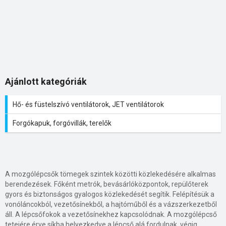
Ajánlott kategóriák
Hő- és füstelszívó ventilátorok, JET ventilátorok
Forgókapuk, forgóvillák, terelők
A mozgólépcsők tömegek szintek közötti közlekedésére alkalmas
berendezések. Főként metrók, bevásárlóközpontok, repülőterek
gyors és biztonságos gyalogos közlekedését segítik. Felépítésük a
vonóláncokból, vezetősínekből, a hajtóműből és a vázszerkezetből
áll. A lépcsőfokok a vezetősínekhez kapcsolódnak. A mozgólépcső
tetejére érve síkba helyezkedve a lépcső alá fordulnak, végig