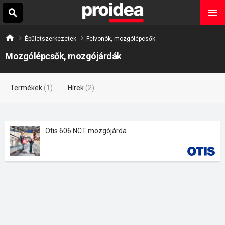
Épületszerkezetek
Felvonók, mozgólépcsők
Mozgólépcsők, mozgójárdák
Termékek
(1)
Hírek
(2)
Otis 606 NCT mozgójárda