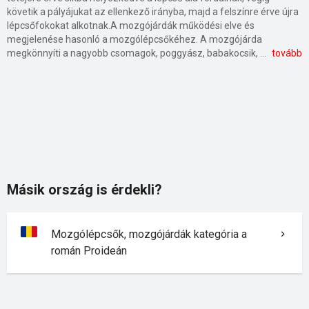
követik a pályájukat az ellenkező irányba, majd a felszínre érve újra
lépcsőfokokat alkotnak.A mozgójárdák működési elve és
megjelenése hasonló a mozgólépcsőkéhez. A mozgójárda
megkönnyíti a nagyobb csomagok, poggyász, babakocsik, bevásárlókocsik szállítását vízszintes pályán vagy kis szögben haladva. A mozgólépcsők és mozgójárdák járófelülete fésűs lemez, ami rozsdamentes acélból készül. A korláton a lépcsővel együtt futó gumiborítás található. Az oldalfal burkolata leggyakrabban acél vagy üveg.
tovább
Másik ország is érdekli?
Mozgólépcsők, mozgójárdák kategória a
román Proideán