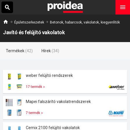
Épületszerkezetek
Betonok, habarcsok, vakolatok, kiegyenlítők
Javító és felújító vakolatok
Termékek
(42)
Hírek
(34)
weber felújító rendszerek
17 termék
Mapei falszárító vakolatrendszerek
7 termék
Cemix 2100 felújító vakolatok