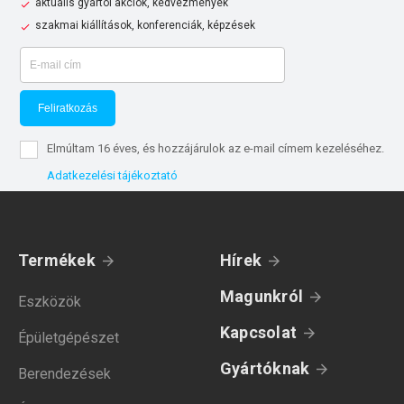
aktuális gyártói akciók, kedvezmények
szakmai kiállítások, konferenciák, képzések
Feliratkozás
Elmúltam 16 éves, és hozzájárulok az e-mail címem kezeléséhez.
Adatkezelési tájékoztató
Termékek
Hírek
Magunkról
Eszközök
Kapcsolat
Épületgépészet
Gyártóknak
Berendezések