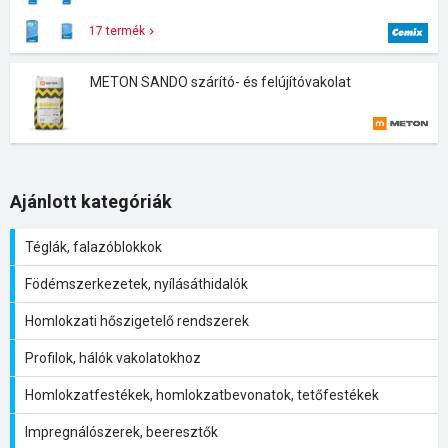
17 termék
METON SANDO szárító- és felújítóvakolat
Ajánlott kategóriák
Téglák, falazóblokkok
Födémszerkezetek, nyílásáthidalók
Homlokzati hőszigetelő rendszerek
Profilok, hálók vakolatokhoz
Homlokzatfestékek, homlokzatbevonatok, tetőfestékek
Impregnálószerek, beeresztők