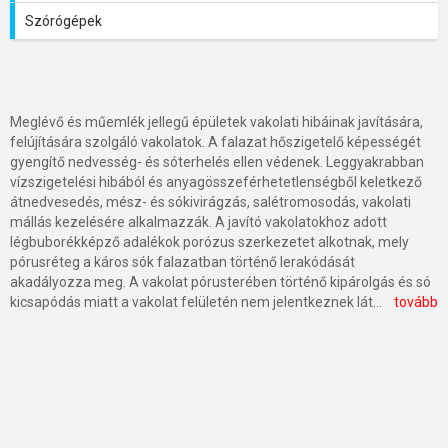
Szórógépek
Meglévő és műemlék jellegű épületek vakolati hibáinak javítására,
felújítására szolgáló vakolatok. A falazat hőszigetelő képességét
gyengítő nedvesség- és sóterhelés ellen védenek. Leggyakrabban
vízszigetelési hibából és anyagösszeférhetetlenségből keletkező
átnedvesedés, mész- és sókivirágzás, salétromosodás, vakolati
mállás kezelésére alkalmazzák. A javító vakolatokhoz adott
légbuborékképző adalékok porózus szerkezetet alkotnak, mely
pórusréteg a káros sók falazatban történő lerakódását
akadályozza meg. A vakolat pórusterében történő kipárolgás és só
kicsapódás miatt a vakolat felületén nem jelentkeznek látható elváltozások. Használatukkal megvédhetők a falszerkezetek a további károsodástól és megfelelő alapot biztosítanak a tartós fedővakolatok képzéséhez beltérben és kültérben egyaránt. A műemlékek javításánál gyakran előírás a WTA-minősítés, ami biztosítékot nyújt a vakolat későbbi élettartamára.
tovább