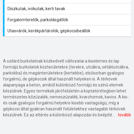
Díszkutak, ivókutak, kerti tavak
Forgalomterelők, parkolásgátlók
Utasvárók, kerékpártárolók, gépkocsibeállók
A szilárd burkolatnak közkedvelt változatai a kiselemes és lap
formájú burkolatok közterületekre (terekre, utcákra, sétálóutcákra,
parkokba) és magánterületekre (kertekbe), elsősorban gyalogos
forgalmú, de gépkocsik által használt helyeken is. A térkövek
alapanyaga a beton, amiből különböző formájú és színű elemek
készülnek. Egyes termékek járófelületén a koptatórétegben lehet
természetes kőzúzalék, nemeszúzalék, kvarchomok, kavics. A kis-
és csak gyalogos forgalmú helyekre kisebb vastagságú, míg a
gépkocsi által gyakran használt felületekhez vastagabb térkövek
készülnek. Ez az eltérés a különböző alapozási és beépítési módokban is megjelenik, de mindegyikben közös, hogy a fektetés megfelelően előkészített kavics- illetve homokágyba történik, és a fugák kitöltésére is homokot használnak. A térkövek változatos formái lehetőséget nyújtanak különböző minták kialakítására, amiket a színek használata, kombinálása tovább gazdagít. Előnyt jelent a gyors és egyszerű kivitelezés lehetősége, a burkolat könnyű javíthatósága, az újrahasznosíthatóság, az időjárással szembeni jó ellenállás. Gyeprács is készülhet betonból, de nagyon elterjedtek és diszkrét megjelenésűek a műanyagból készült változatok. A használat során várható terhelésnek megfelelő alapozást követően a gyeprács elemek terhelést elosztó négyzetes, méhsejt vagy más formájú celláit földdel kell feltölteni. Fontos, hogy a talaj szintje ne érje el a rács felsős síkját, ezzel ugyanis kivédhető a füvesítést követően, hogy a gyep ne kopjon ki. A gyeprács elemek egymásba fűzhetők, emiatt, és a formai kialakításnak, a felhasznált anyagminőségnek és vastagságnak köszönhetően a gyepráccsal kiépített burkolatnak a teherbírása nagyon nagy lehet.
tovább