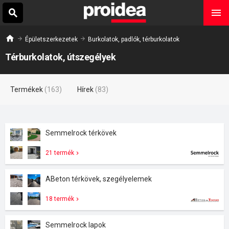
Épületszerkezetek
Burkolatok, padlók, térburkolatok
Térburkolatok, útszegélyek
Termékek
(163)
Hírek
(83)
Semmelrock térkövek
21 termék
ABeton térkövek, szegélyelemek
18 termék
Semmelrock lapok