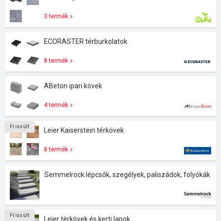
3 termék
ECORASTER térburkolatok
8 termék
ABeton ipari kövek
4 termék
Frissült
Leier Kaiserstein térkövek
8 termék
Semmelrock lépcsők, szegélyek, paliszádok, folyókák
Frissült
Leier térkövek és kerti lapok