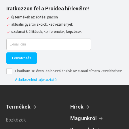
Iratkozzon fel a Proidea hírlevélre!
új termékek az építési piacon
aktuális gyártói akciók, kedvezmények
szakmai kiállítások, konferenciák, képzések
Feliratkozás
Elmúltam 16 éves, és hozzájárulok az e-mail címem kezeléséhez.
Adatkezelési tájékoztató
Termékek
Hírek
Magunkról
Eszközök