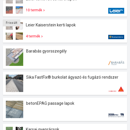
10 termék
Frissült
Leier Kaiserstein kerti lapok
4 termék
Barabás gyorsszegély
Sika FastFix® burkolat ágyazó és fugázó rendszer
betonEPAG passage lapok
Karsai gyeprácsok