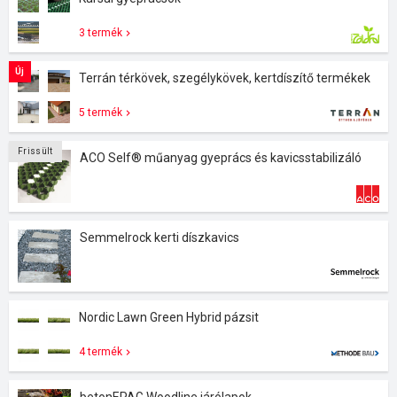
3 termék
Új
Terrán térkövek, szegélykövek, kertdíszítő termékek
5 termék
Frissült
ACO Self® műanyag gyeprács és kavicsstabilizáló
Semmelrock kerti díszkavics
Nordic Lawn Green Hybrid pázsit
4 termék