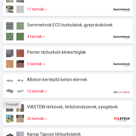
17 termék
Semmelrock ECO burkolatok, gyeprácskövek
4 termék
Penter térburkoló klinkertéglák
5 termék
ABeton kertépítő beton elemek
10 termék
Frissült
VIASTEIN térkövek, térkőrendszerek, szegélyek
35 termék
Karsai Taposó térburkolatok