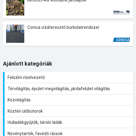
betonEPAG Woodline járólapok
Conica vízáteresztő burkolatrendszer
Ajánlott kategóriák
Felszíni vízelvezető
Térvilágítás, épület megvilágítás, járdafelület világítás
Közvilágítás
Köztéri ülőbútorok
Hulladékgyűjtők, tároló ládák
Növénytartók, favédő rácsok