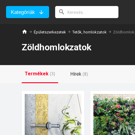
Kategóriák
Épületszerkezetek
Tetők, homlokzatok
Zöldhomlok
Zöldhomlokzatok
Termékek
Hírek
(3)
(8)