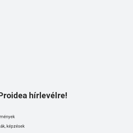
Proidea hírlevélre!
ezmények
iák, képzések