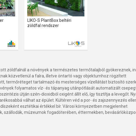
er
LIKO-S PlantBox beltéri
zöldfal rendszer
ott zöldfalnál a növények a természetes termőtalajból gyökereznek, in
ak közvetlenül a falra, illetve öntartó vagy objektumhoz rögzített
tott, termőréteget tartalmazó és mesterséges vízellátást biztosító sze
növények folyamatos víz- és tápanyag utánpótlását automatizált csepeg
intézis útján szén-dioxidból oxigént állít elő, így tisztítja a levegőt. N
karékosabbá válhat az épület. Kültéren véd a por- és zajszennyezés elle
díszeként esztétikai értékkel bír. Városi környezetben megjelenhet
kok, szállodák, múzeumok fogadóterében, éttermekben, bevásárlóközp