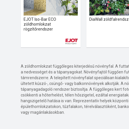
EJOT Iso-Bar ECO
DiaWall zöldfalrendsz
zöldhomlokzat
rögzítőrendszer
A zöldhomlokzat függőleges kiterjedésű növényfal. A futtat
a nedvességet és a tápanyagokat. Növényfajtól függően futn
támrendszerre. A telepített növényfalat speciálisan kialakí
ültetett kúszó-, csüngő- vagy balkonnövények alkotják. A 
tápanyagadagoló rendszer biztosítja. A függőleges kert fotosz
csökkenti a hőterhelést, télen hőszigetel, ezáltal energiata
hangszigetelő hatása is van. Reprezentatív helyek központi 
épülethomlokzatokon, tűzfalakon, térelválasztóként, ban
vagy magánlakásokban.