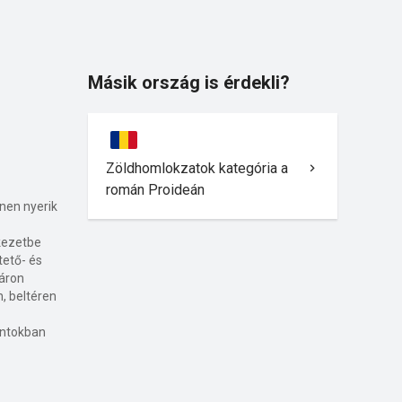
Másik ország is érdekli?
Zöldhomlokzatok kategória a
román Proideán
nen nyerik
rkezetbe
tető- és
yáron
n, beltéren
ontokban