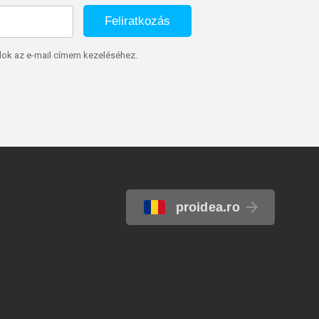
Feliratkozás
lok az e-mail címem kezeléséhez.
proidea.ro