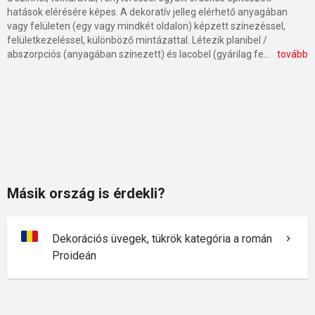
hatások elérésére képes. A dekoratív jelleg elérhető anyagában
vagy felületen (egy vagy mindkét oldalon) képzett színezéssel,
felületkezeléssel, különböző mintázattal. Létezik planibel /
abszorpciós (anyagában színezett) és lacobel (gyárilag festett) színes üveg. Színes üvegekből nem vagy alig átlátszó üvegek savmarással, homokfúvással érhetők el. A katedrál üveg gyártása során a korábban a felolvasztott nyers üveget előmelegített, mintázott felületre engedik, majd hagyják kihűlni. Ezután az üveg megtartja a sablon mintázatát, egyik vagy mindkét oldalán. A folyékony nyersanyaghoz adott színezőanyaggal befolyásolható az üveg színe. Kevésbé rugalmas, mint a float üveg. A katedrál üveg lehet sárga, bronz, kék vagy színtelen, fehér savmart illetve színes savmart. Katedrál üvegek esetében a legelterjedtebb a screen, csincsilla, fehér savmart, savmart, bronz változatok, de egyedi felületek, színek is kaphatóak. A tükör egyik oldala foncsorozott síküveg, melyet ezüst sóoldatából redukálnak. Az így létrehozott vékony fémréteg a másik, foncsor nélküli oldalról nézve tükröződik.
tovább
Másik ország is érdekli?
Dekorációs üvegek, tükrök kategória a román
Proideán