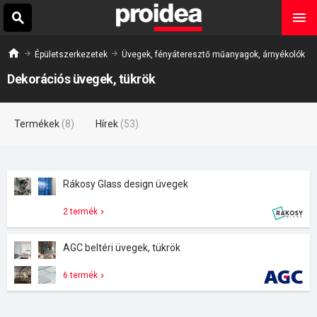
Épületszerkezetek
Üvegek, fényáteresztő műanyagok, árnyékolók
Dekorációs üvegek, tükrök
Termékek
(8)
Hírek
(53)
Rákosy Glass design üvegek
2 termék
AGC beltéri üvegek, tükrök
6 termék