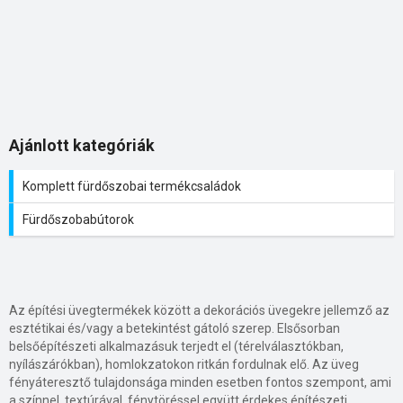
Ajánlott kategóriák
Komplett fürdőszobai termékcsaládok
Fürdőszobabútorok
Az építési üvegtermékek között a dekorációs üvegekre jellemző az
esztétikai és/vagy a betekintést gátoló szerep. Elsősorban
belsőépítészeti alkalmazásuk terjedt el (térelválasztókban,
nyílászárókban), homlokzatokon ritkán fordulnak elő. Az üveg
fényáteresztő tulajdonsága minden esetben fontos szempont, ami
a színnel, textúrával, fénytöréssel együtt érdekes építészeti