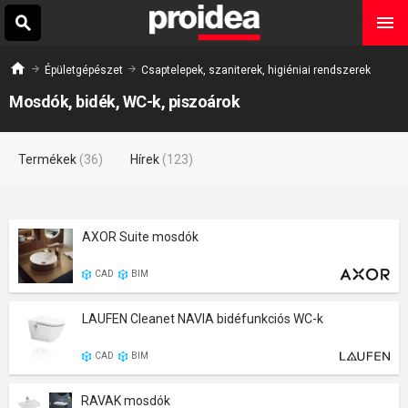
Épületgépészet
Csaptelepek, szaniterek, higiéniai rendszerek
Mosdók, bidék, WC-k, piszoárok
Termékek
(36)
Hírek
(123)
AXOR Suite mosdók
CAD
BIM
LAUFEN Cleanet NAVIA bidéfunkciós WC-k
CAD
BIM
RAVAK mosdók