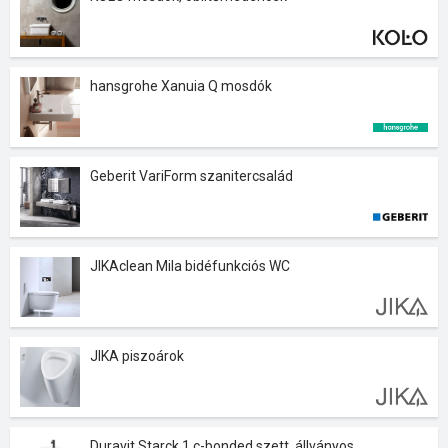
hansgrohe Xanuia Q mosdók
Geberit VariForm szanitercsalád
JIKAclean Mila bidéfunkciós WC
JIKA piszoárok
Duravit Starck 1 c-bonded szett, állványos