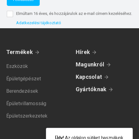
Elmúltam 16 éves, és hozzájárulok az e-mail címem kezeléséhez.
Adatkezelési tájékoztató
Termékek
Hírek
Magunkról
Eszközök
Kapcsolat
Épületgépészet
Gyártóknak
Berendezések
Épületvillamosság
Épületszerkezetek
Üdv!
Az oldalon sütiket használunk.