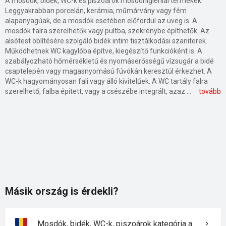
A mosdók, bidék, WC-k és piszoárok mosdóhigiéniai termékek.
Leggyakrabban porcelán, kerámia, műmárvány vagy fém
alapanyagúak, de a mosdók esetében előfordul az üveg is. A
mosdók falra szerelhetők vagy pultba, szekrénybe építhetők. Az
alsótest öblítésére szolgáló bidék intim tisztálkodási szaniterek.
Működhetnek WC kagylóba építve, kiegészítő funkcióként is. A
szabályozható hőmérsékletű és nyomáserősségű vízsugár a bidé
csaptelepén vagy magasnyomású fúvókán keresztül érkezhet. A
WC-k hagyományosan fali vagy álló kivitelűek. A WC tartály falra
szerelhető, falba épített, vagy a csészébe integrált, azaz monoblokkos kialakítású lehet. A WC csészék alsó vagy hátsó kifolyásúak, kiválasztásuk a szennyvízelvezető csőhöz történő csatlakozási lehetőség alapján történik. Öblítésük szerint lehetnek síköblítésűek vagy mélyöblítésűek. A hagyományos öblítéses piszoárok mellett elterjedőben vannak az öblítés nélküli termékek is. Az öblítés nélküli piszoárok speciális bűzzáró szeleppel vannak felszerelve, amelyek légmentesen és automatikusan lezáródnak.
tovább
Másik ország is érdekli?
Mosdók, bidék, WC-k, piszoárok kategória a