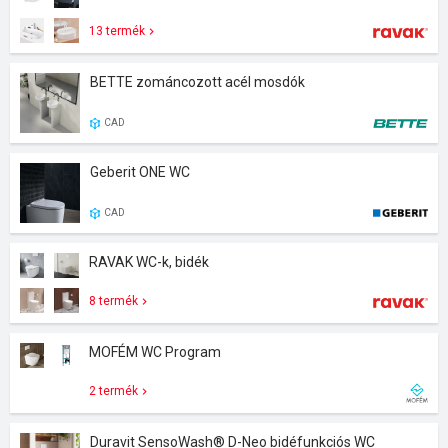
13 termék
BETTE zománcozott acél mosdók
CAD
Geberit ONE WC
CAD
RAVAK WC-k, bidék
8 termék
MOFÉM WC Program
2 termék
Duravit SensoWash® D-Neo bidéfunkciós WC