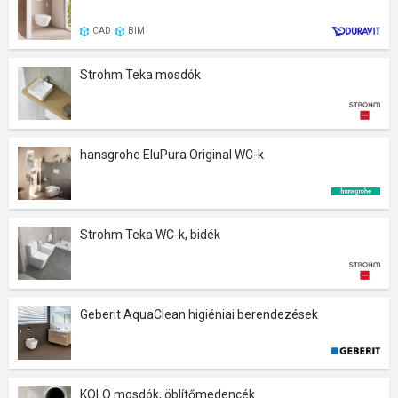
CAD
BIM
Strohm Teka mosdók
hansgrohe EluPura Original WC-k
Strohm Teka WC-k, bidék
Geberit AquaClean higiéniai berendezések
KOLO mosdók, öblítőmedencék