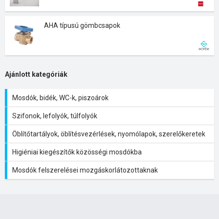
AHA típusú gömbcsapok
Ajánlott kategóriák
Mosdók, bidék, WC-k, piszoárok
Szifonok, lefolyók, túlfolyók
Öblítőtartályok, öblítésvezérlések, nyomólapok, szerelőkeretek
Higiéniai kiegészítők közösségi mosdókba
Mosdók felszerelései mozgáskorlátozottaknak