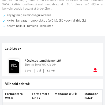
Magas minőségű, fehér színű kerámia WC-k és bidék. A monoblokkos
WC-k kettős csatlakozással rendelkeznek. Soft close WC ülőke a
kényelmesebb használat érdekében.
anyag: magas minőségű kerámia
kivitel: fali vagy monoblokkos (WC-k); álló vagy fali (bidék)
perem nélküli - Rimless - kialakítás
Letöltések
részletes termékismertető
Strohm Teka WC-k, bidék
2 éve
pdf
1.9 MB
Műszaki adatok
Formentera
Formentera
Manacor WC-k
Manacor
WC-k
bidék
bidék