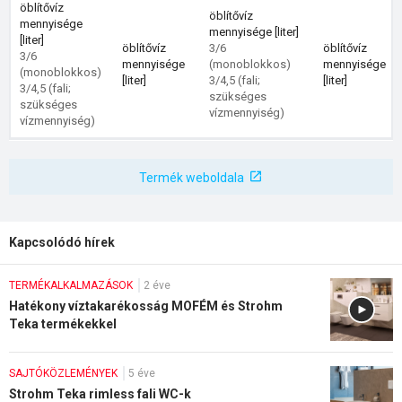
öblítővíz
öblítővíz
mennyisége
mennyisége [liter]
[liter]
öblítővíz
3/6
öblítővíz
3/6
mennyisége
(monoblokkos)
mennyisége
(monoblokkos)
[liter]
3/4,5 (fali;
[liter]
3/4,5 (fali;
szükséges
szükséges
vízmennyiség)
vízmennyiség)
Termék weboldala
Kapcsolódó hírek
TERMÉKALKALMAZÁSOK
2 éve
Hatékony víztakarékosság MOFÉM és Strohm
Teka termékekkel
SAJTÓKÖZLEMÉNYEK
5 éve
Strohm Teka rimless fali WC-k