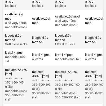
anyag
anyag
anyag
anyag
kerámia
kerámia
kerámia
kerámia
csatlakozási
csatlakozási mód
mód
csatlakozási
csatlakozási
alsó vagy hátsó
alsó vagy hátsó
mód
mód
(monoblokkos)
(monoblokkos)
kiegészítő /
kiegészítő /
kiegészítő /
kiegészítő /
tartozék
tartozék
tartozék
tartozék
Soft close ülőke
Ultraslim ülőke
kivitel / típus
kivitel / típus
kivitel / típus
kivitel / típus
monoblokkos;
álló; fali
monoblokkos; fali
álló; fali
fali
méretek, A×B×C
méretek,
méretek, A×B×C
méretek,
[mm]
A×B×C [mm]
[mm]
A×B×C [mm]
szé×mé×ma:
szé×mé×ma:
szé×mé×ma:
szé×mé×ma:
350×650×405-
355×500×395
360×615×800/400-
280×560×400
ülőke
(álló);
ülőke
(álló);
(monoblokkos);
360×530×350
(monoblokkos);
360×550×325
360×520×350
(fali)
360×520×350 (fali)
(fali)
(fali)