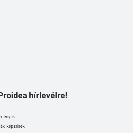
Proidea hírlevélre!
ezmények
iák, képzések