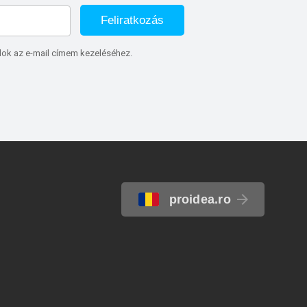
Feliratkozás
lok az e-mail címem kezeléséhez.
proidea.ro