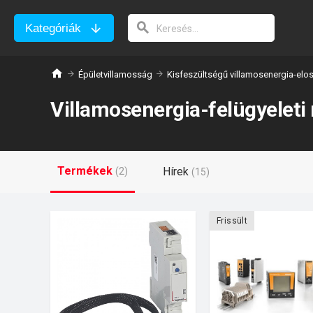
Kategóriák
Épületvillamosság
Kisfeszültségű villamosenergia-elo
Villamosenergia-felügyeleti
Termékek
Hírek
(2)
(15)
Frissült