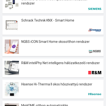
rendszer
Schrack Technik KNX - Smart Home
NGBS iCON Smart Home okosotthon rendszer
R&M inteliPhy Net intelligens hálózatkezelő rendszer
Hisense Hi-Therma II okos hőszivattyú rendszer
MyHOME otthon automatizálás