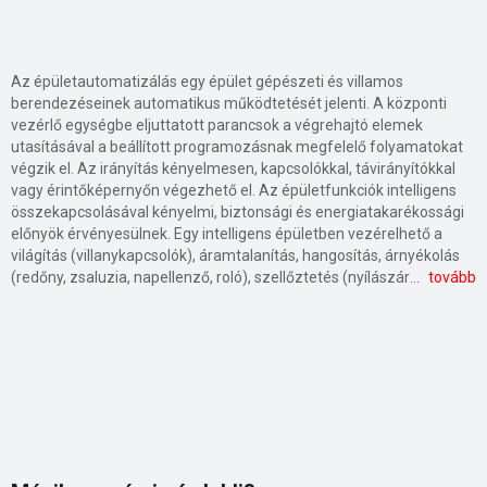
Az épületautomatizálás egy épület gépészeti és villamos
berendezéseinek automatikus működtetését jelenti. A központi
vezérlő egységbe eljuttatott parancsok a végrehajtó elemek
utasításával a beállított programozásnak megfelelő folyamatokat
végzik el. Az irányítás kényelmesen, kapcsolókkal, távirányítókkal
vagy érintőképernyőn végezhető el. Az épületfunkciók intelligens
összekapcsolásával kényelmi, biztonsági és energiatakarékossági
előnyök érvényesülnek. Egy intelligens épületben vezérelhető a
világítás (villanykapcsolók), áramtalanítás, hangosítás, árnyékolás
(redőny, zsaluzia, napellenző, roló), szellőztetés (nyílászárók), fűtés (érzékelők, termosztátok), hűtés (klímaberendezések), riasztás (mozgásérzékelők, kamerarendszerek, riasztók), távfelügyelet. Az automatizált rendszerek egyszerűen programozható, rugalmasan változtatható és kezelhető, gazdaságosan fenntartható, könnyen karbantartható rendszerek.
tovább