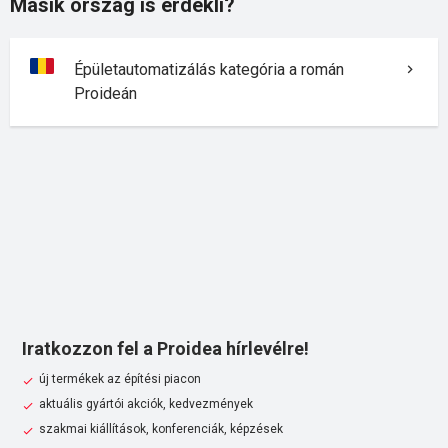
Másik ország is érdekli?
Épületautomatizálás kategória a román
Proideán
Iratkozzon fel a Proidea hírlevélre!
új termékek az építési piacon
aktuális gyártói akciók, kedvezmények
szakmai kiállítások, konferenciák, képzések