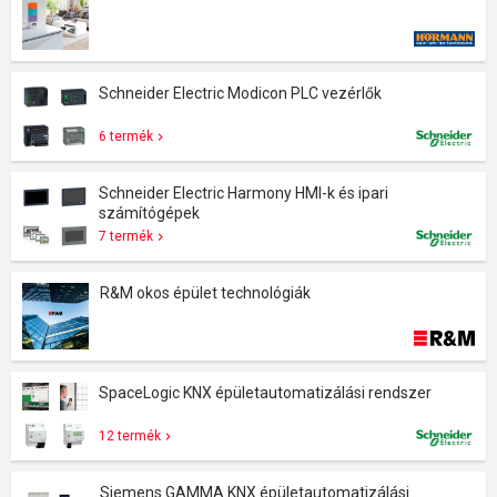
Schneider Electric Modicon PLC vezérlők
6 termék
Schneider Electric Harmony HMI-k és ipari
számítógépek
7 termék
R&M okos épület technológiák
SpaceLogic KNX épületautomatizálási rendszer
12 termék
Siemens GAMMA KNX épületautomatizálási