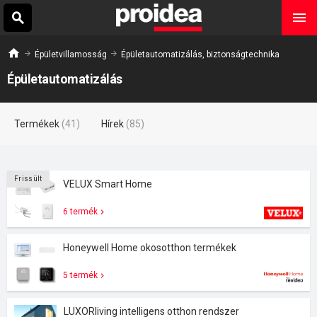
Épületvillamosság
Épületautomatizálás, biztonságtechnika
Épületautomatizálás
Termékek
(41)
Hírek
(85)
Frissült
VELUX Smart Home
6 termék
Honeywell Home okosotthon termékek
5 termék
LUXORliving intelligens otthon rendszer