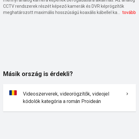
mennyi analóg kamera képének befogadására alkalmas. Az analóg
CCTV rendszerek részét képező kamerák és DVR képrögzítők
meghatározott maximális hosszúságú koaxális kábellel kapcsolódnak egymáshoz, ezáltal a közöttük kialakítható távolság kötött. A DVR-eket általában a megfigyelő személyzet tartózkodási helyén helyezik el. Az NVR (Network Video Recorder) videorögzítők IP kamerákról érkező, már digitálisan feldolgozott és tömörített adatokat fogadnak, és tárolnak. Az NVR rögzítőkben mindössze egy vagy két LAN hálózati csatlakozó található, ennek ellenére a hagyományos videorögzítőkhöz viszonyítva több csatorna is rögzíthető egyidejűleg. Az NVR-ek rögzítési felbontása meghaladja a DVR-ekét. Egy CCTV rendszerhez kábelezés nélkül, korlátlan számú NVR videorögzítő csatlakoztatható. Több hálózati képrögzítő egyidejű használata kiküszöbölhetővé teszi egy meghibásodott rögzítő leállásával járó adatvesztést. Léteznek hibrid képrögzítők is, amelyek az analóg csatlakozók mellett IP hálózati bemenettel is rendelkeznek. Ezáltal egy közös berendezésben rögzíthető a kétféle kameratípusból érkező információ. Az analóg, a hálózati, illetve az ezeket ötvöző hibrid rögzítők lehetnek önálló asztali berendezések vagy PC alapú kártyás változatok.
tovább
Másik ország is érdekli?
Videoszerverek, videorögzítők, videojel
kódolók kategória a román Proideán