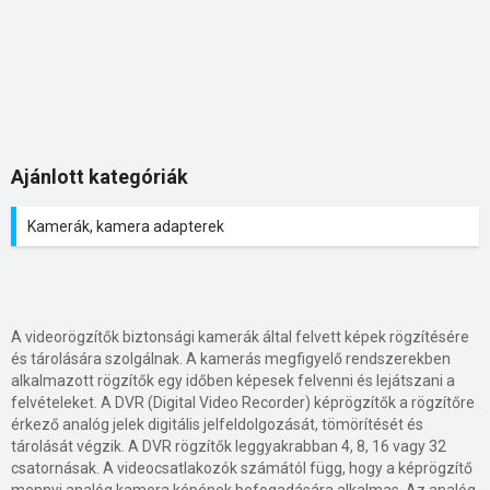
Ajánlott kategóriák
Kamerák, kamera adapterek
A videorögzítők biztonsági kamerák által felvett képek rögzítésére
és tárolására szolgálnak. A kamerás megfigyelő rendszerekben
alkalmazott rögzítők egy időben képesek felvenni és lejátszani a
felvételeket. A DVR (Digital Video Recorder) képrögzítők a rögzítőre
érkező analóg jelek digitális jelfeldolgozását, tömörítését és
tárolását végzik. A DVR rögzítők leggyakrabban 4, 8, 16 vagy 32
csatornásak. A videocsatlakozók számától függ, hogy a képrögzítő