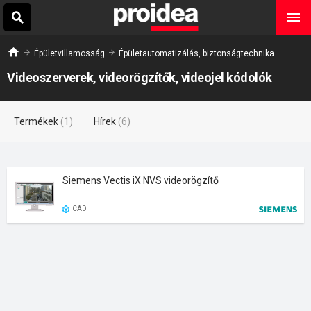
Épületvillamosság
Épületautomatizálás, biztonságtechnika
Videoszerverek, videorögzítők, videojel kódolók
Termékek
(1)
Hírek
(6)
Siemens Vectis iX NVS videorögzítő
CAD