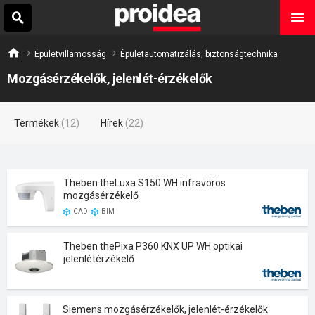
Épületvillamosság
Épületautomatizálás, biztonságtechnika
Mozgásérzékelők, jelenlét-érzékelők
Termékek
(12)
Hírek
(22)
Theben theLuxa S150 WH infravörös
mozgásérzékelő
CAD
BIM
Theben thePixa P360 KNX UP WH optikai
jelenlétérzékelő
Siemens mozgásérzékelők, jelenlét-érzékelők