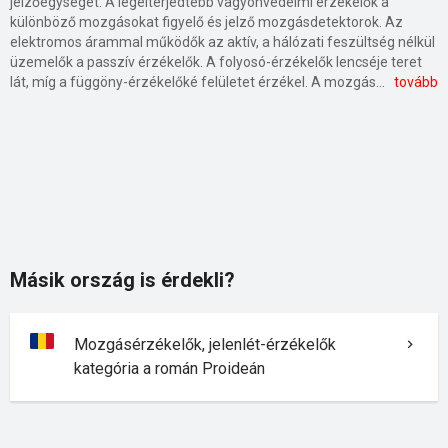
jelzőegységet. A legelterjedtebb vagyonvédelmi érzékelők a
különböző mozgásokat figyelő és jelző mozgásdetektorok. Az
elektromos árammal működők az aktív, a hálózati feszültség nélkül
üzemelők a passzív érzékelők. A folyosó-érzékelők lencséje teret
lát, míg a függöny-érzékelőké felületet érzékel. A mozgást hőkép-változásként észlelő detektorok a passzív infravörös (PIR) érzékelők, amelyek a mozgó személyről visszaverődő infrasugarak hatására lépnek működésbe. A huzatos és klimatizált helyiségekbe klímatűrő, a háziállatok érzékelésére kisállat-védett mozgásérzékelők alkalmazhatók. A megbízhatóbb működésű mikrohullámú vagy ultrahangos detektorok a mozgást a visszavert rezgések útján érzékelik (doppler effektus). A kombinált mozgásérzékelők a hőmozgást és a valódi fizikai mozgást egyidejűleg észlelik, ezáltal ritkábban adnak téves riasztást. Léteznek 360 fokos látószögű mozgásérzékelők is, amelyek körkörös védelmet biztosítanak. Mozgásérzékelők alkalmazhatók beltéren és kültéren egyaránt. Beltéri helyiségekben felszerelhetők mennyezetre, falra vagy falba süllyesztve. Kültéren bejáratok, garázsok, parkolók környezetében alkalmazzák, az időjárási hatásoknak is ellenálló szerkezeti kialakítással. A nagy érzékenységű jelenlét-érzékelők a kisebb mozgásokra vagy a környezeti fényviszonyokra reagálva a világítás ki- és bekapcsolását is végezhetik.
tovább
Másik ország is érdekli?
Mozgásérzékelők, jelenlét-érzékelők
kategória a román Proideán