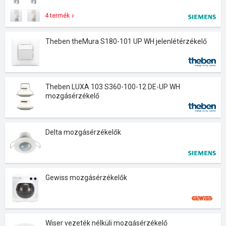
4 termék
Theben theMura S180-101 UP WH jelenlétérzékelő
Theben LUXA 103 S360-100-12 DE-UP WH
mozgásérzékelő
Delta mozgásérzékelők
Gewiss mozgásérzékelők
Wiser vezeték nélküli mozgásérzékelő