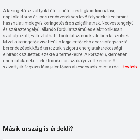
A keringető szivattyúk fűtési, hűtési és légkondicionálási,
napkollektoros és ipari rendszerekben levő folyadékok valamint
használati melegvíz keringetésére szolgálhatnak. Nedvestengelyű
és száraztengelyű, állandó fordulatszámú és elektronikusan
szabályozott, változtatható fordulatszámú kivitelben készülnek.
Mivel a keringető szivattyúk a legjelentősebb energiafogyasztó
berendezések közé tartoztak, szigorú energiatakarékossági
előírások születtek ezekre a termékekre. A korszerű, kiemelten
energiatakarékos, elektronikusan szabályozott keringető
szivattyúk fogyasztása jelentősen alacsonyabb, mint a régi szivattyúké, általában kevesebb, mint a fele. Ezen kívül zajszintjük alacsony és karbantartást nem igényelnek. A fűtési keringető szivattyú a hőtermelő berendezés (kazán) és a hőleadók (radiátorok, felületfűtések) között keringtetik a melegvizet. A használati melegvíz esetében a keringető szivattyúk elősegítik, hogy a csapból várakozás nélkül, bármikor melegvíz folyjon hosszabb csőhálózat esetében is. A kondenzvíz szivattyúk a klímakészülékekben keletkező kondenzvíz elvezetését szolgálják. Elhelyezhetők a klímaberendezés közvetlen közelében, látható módon vagy álmennyezetbe rejtve, esetleg padláson.
tovább
Másik ország is érdekli?