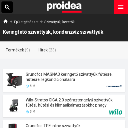
Épületgépészet
Szivattyúk, keverők
Keringtető szivattyúk, kondenzvíz szivattyúk
Termékek
(9)
Hírek
(23)
Grundfos MAGNA3 keringető szivattyúk fűtésre,
hűtésre, légkondicionálásra
BIM
Wilo-Stratos GIGA 2.0 száraztengelyű szivattyúk
fűtési, hűtési és klímaalkalmazásokhoz nagy
épületekben
BIM
Grundfos TPE inline szivattyúk