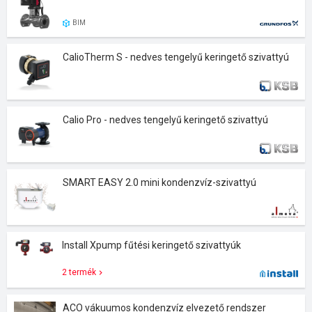
BIM
CalioTherm S - nedves tengelyű keringető szivattyú
Calio Pro - nedves tengelyű keringető szivattyú
SMART EASY 2.0 mini kondenzvíz-szivattyú
Install Xpump fűtési keringető szivattyúk
2 termék
ACO vákuumos kondenzvíz elvezető rendszer