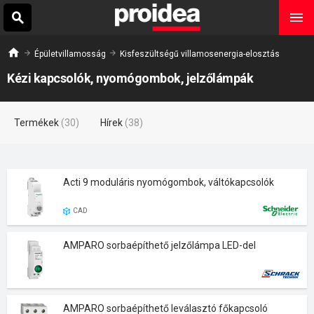
Épületvillamosság
Kisfeszültségű villamosenergia-elosztás
Kézi kapcsolók, nyomógombok, jelzőlámpák
Termékek
(30)
Hírek
(38)
Acti 9 moduláris nyomógombok, váltókapcsolók
CAD
AMPARO sorbaépíthető jelzőlámpa LED-del
AMPARO sorbaépíthető leválasztó főkapcsoló