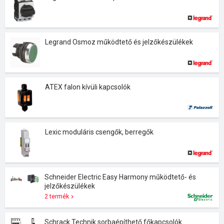
Legrand Osmoz működtető és jelzőkészülékek
ATEX falon kívüli kapcsolók
Lexic moduláris csengők, berregők
Schneider Electric Easy Harmony működtető- és
jelzőkészülékek
2 termék
Schrack Technik sorbaépíthető főkapcsolók