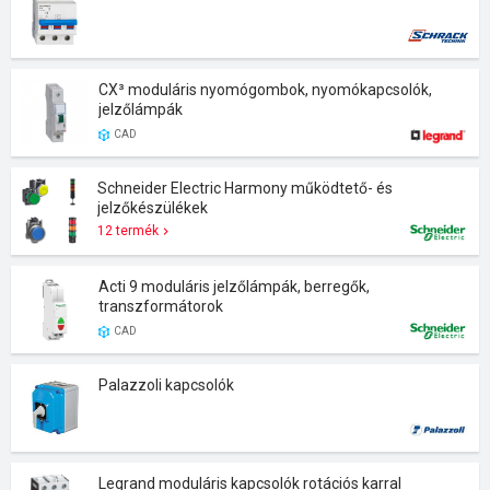
CX³ moduláris nyomógombok, nyomókapcsolók,
jelzőlámpák
CAD
Schneider Electric Harmony működtető- és
jelzőkészülékek
12 termék
Acti 9 moduláris jelzőlámpák, berregők,
transzformátorok
CAD
Palazzoli kapcsolók
Legrand moduláris kapcsolók rotációs karral