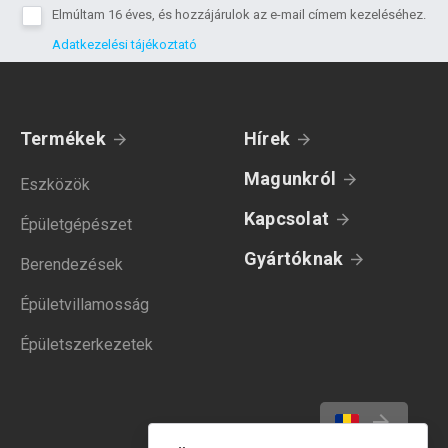
Elmúltam 16 éves, és hozzájárulok az e-mail címem kezeléséhez.
Adatkezelési tájékoztató
Termékek
Hírek
Magunkról
Eszközök
Kapcsolat
Épületgépészet
Gyártóknak
Berendezések
Épületvillamosság
Épületszerkezetek