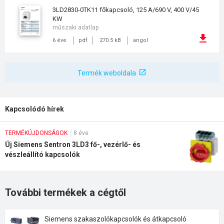
3LD2830-0TK11 főkapcsoló, 125 A/690 V, 400 V/45
KW
műszaki adatlap
6 éve
pdf
270.5 kB
angol
Termék weboldala
Kapcsolódó hírek
TERMÉKÚJDONSÁGOK
8 éve
Új Siemens Sentron 3LD3 fő-, vezérlő- és
vészleállító kapcsolók
További termékek a cégtől
Siemens szakaszolókapcsolók és átkapcsoló