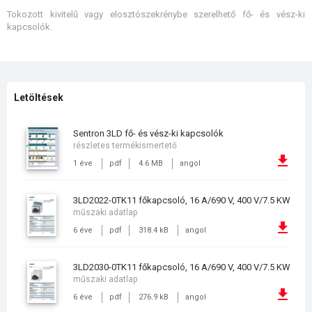
Tokozott kivitelű vagy elosztószekrénybe szerelhető fő- és vész-ki
kapcsolók.
Letöltések
Sentron 3LD fő- és vész-ki kapcsolók
részletes termékismertető
1 éve
pdf
4.6 MB
angol
3LD2022-0TK11 főkapcsoló, 16 A/690 V, 400 V/7.5 KW
műszaki adatlap
6 éve
pdf
318.4 kB
angol
3LD2030-0TK11 főkapcsoló, 16 A/690 V, 400 V/7.5 KW
műszaki adatlap
6 éve
pdf
276.9 kB
angol