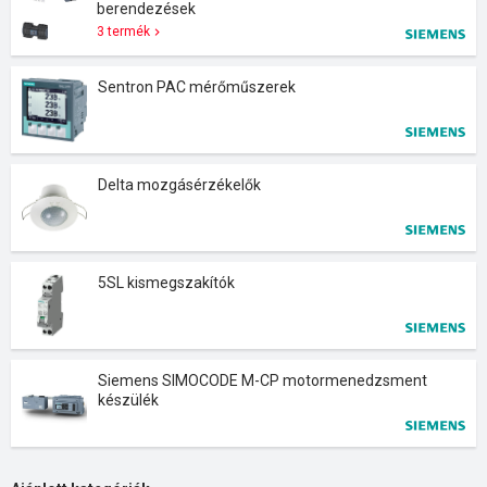
berendezések
3 termék
Sentron PAC mérőműszerek
Delta mozgásérzékelők
5SL kismegszakítók
Siemens SIMOCODE M-CP motormenedzsment
készülék