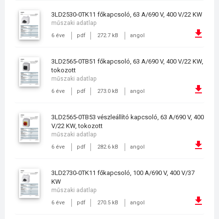
3LD2530-0TK11 főkapcsoló, 63 A/690 V, 400 V/22 KW
műszaki adatlap
6 éve
pdf
272.7 kB
angol
3LD2565-0TB51 főkapcsoló, 63 A/690 V, 400 V/22 KW,
tokozott
műszaki adatlap
6 éve
pdf
273.0 kB
angol
3LD2565-0TB53 vészleállító kapcsoló, 63 A/690 V, 400
V/22 KW, tokozott
műszaki adatlap
6 éve
pdf
282.6 kB
angol
3LD2730-0TK11 főkapcsoló, 100 A/690 V, 400 V/37
KW
műszaki adatlap
6 éve
pdf
270.5 kB
angol