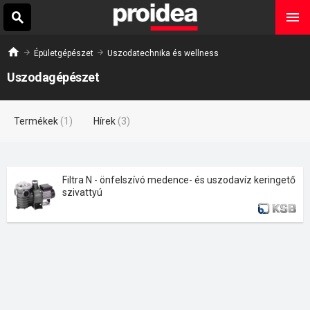
Épületgépészet
Uszodatechnika és wellness
Uszodagépészet
Termékek
(1)
Hírek
(3)
Filtra N - önfelszívó medence- és uszodavíz keringető
szivattyú