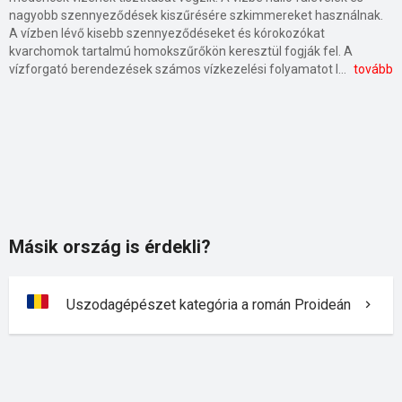
nagyobb szennyeződések kiszűrésére szkimmereket használnak.
A vízben lévő kisebb szennyeződéseket és kórokozókat
kvarchomok tartalmú homokszűrőkön keresztül fogják fel. A
vízforgató berendezések számos vízkezelési folyamatot látnak el. A programozható automata kezelőszelepekkel a szűrő-forgató berendezések visszaöblítése is megoldható. A medencékben a megfelelő vízminőség érdekében vegyszeres kezelést alkalmaznak. A vegyszeradagoló szabályozó és mérő készülékek a (fertőtlenítő, pH-csökkentő, algaölő, pelyhesítő) vegyszeroldatokat adagolják, illetve mérik azok koncentrációját. A medencék vizének temperálását elektromos, kazános, hőszivattyús vagy napenergiát hasznosító vízfűtő berendezésekkel lehet megoldani. Az elektromos vízfűtés a magas üzemeltetési költségek miatt a ritkán felfűtött medencék esetén jelenthet megfelelő választást. Legelterjedtebb vízfűtési mód a kazán által termelt, hőcserélőn keresztül leadott hővel történik. A hőcserélős változat nagy fűtési teljesítményt biztosító, gazdaságosan üzemeltethető megoldást jelent. A medencevíz levegős hőszivattyún való átvezetéssel is felfűthető. Újonnan épített és már meglévő medencék esetén egyaránt alkalmazható. A medence melegen tartható a víz napkollektoron keresztül való keringtetésével is. Ilyenkor szükség lehet a túlmelegedett vizet hőcserélő közbeiktatásával a kívánt hőmérsékletre visszahűteni. Uszodák beltéri medencéinél problémát jelent a magas páratartalom, amely az épületszerkezetet is megrongálhatja. A páramentesítő berendezések a pára hőtartalmát hasznosítva a medencetér légfűtését is megoldják. A keletkezett meleg levegő padlóbefúvókon keresztül is bejuttatható a légtérbe. A nagyteljesítményű szivattyúból és fúvókákból álló, medencék falába épített vagy a befüggeszthető kivitelű ellenáramoltatók a folyamatos úszás lehetőségét biztosítják.
tovább
Másik ország is érdekli?
Uszodagépészet kategória a román Proideán