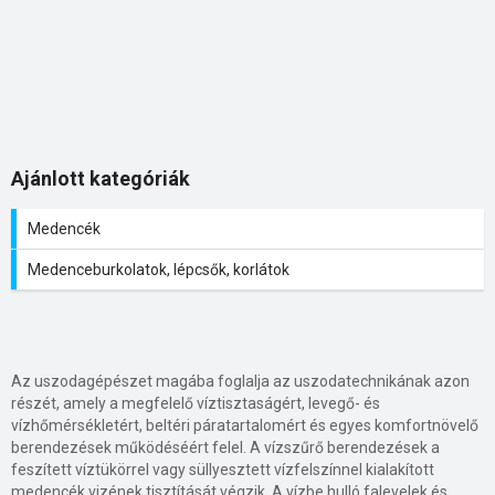
Ajánlott kategóriák
Medencék
Medenceburkolatok, lépcsők, korlátok
Az uszodagépészet magába foglalja az uszodatechnikának azon
részét, amely a megfelelő víztisztaságért, levegő- és
vízhőmérsékletért, beltéri páratartalomért és egyes komfortnövelő
berendezések működéséért felel. A vízszűrő berendezések a
feszített víztükörrel vagy süllyesztett vízfelszínnel kialakított
medencék vizének tisztítását végzik. A vízbe hulló falevelek és