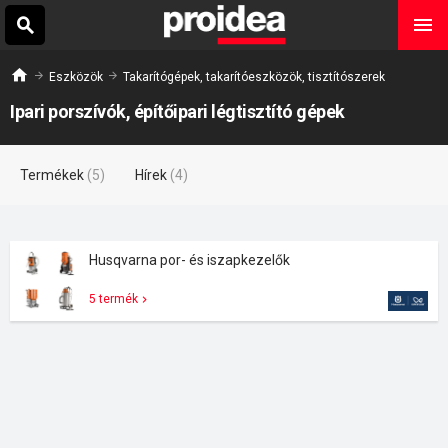
Eszközök
Takarítógépek, takarítóeszközök, tisztítószerek
Ipari porszívók, építőipari légtisztító gépek
Termékek
(5)
Hírek
(4)
Husqvarna por- és iszapkezelők
5 termék