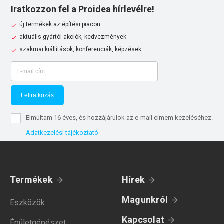
Iratkozzon fel a Proidea hírlevélre!
új termékek az építési piacon
aktuális gyártói akciók, kedvezmények
szakmai kiállítások, konferenciák, képzések
Feliratkozás
Elmúltam 16 éves, és hozzájárulok az e-mail címem kezeléséhez.
Adatkezelési tájékoztató
Termékek
Hírek
Magunkról
Eszközök
Kapcsolat
Épületgépészet