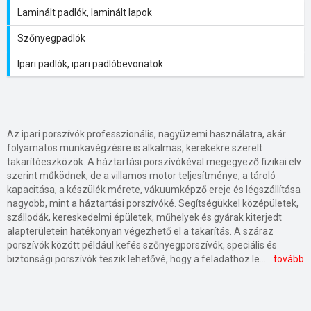
Laminált padlók, laminált lapok
Szőnyegpadlók
Ipari padlók, ipari padlóbevonatok
Az ipari porszívók professzionális, nagyüzemi használatra, akár
folyamatos munkavégzésre is alkalmas, kerekekre szerelt
takarítóeszközök. A háztartási porszívókéval megegyező fizikai elv
szerint működnek, de a villamos motor teljesítménye, a tároló
kapacitása, a készülék mérete, vákuumképző ereje és légszállítása
nagyobb, mint a háztartási porszívóké. Segítségükkel középületek,
szállodák, kereskedelmi épületek, műhelyek és gyárak kiterjedt
alapterületein hatékonyan végezhető el a takarítás. A száraz
porszívók között például kefés szőnyegporszívók, speciális és
biztonsági porszívók teszik lehetővé, hogy a feladathoz legmegfelelőbb készülék legyen alkalmazható. Száraz porszívók esetében mind a porzsákos, mind a tartályos változat előfordul. A nedves-száraz porszívók tartályos kialakításúak. A nedves-száraz porszívók a por és apróbb törmelék mellett a nedves szennyeződéseket is felszívják. Ezekben a berendezésben a nagyteljesítményű elektromotor vízmentesen elválasztásra kerül a tartálytól. Az ipari porszívók akkumulátoros működtetésűek is lehetnek, ami nagyobb szabadságot jelenthet azáltal, hogy használat közben nem szükséges a hálózatra csatlakozni, viszont működési idejük az akkumulátor teljesítményétől függ. A porszívók felépítéséhez a villamos motorral hajtott ventilátoron, tároló tartályon kívül (például HEPA) szűrő, gégecső, szívócső, szívófej is tartozik. Porelszívó gépekre, a porral szennyezett levegő tisztítására a kivitelezések során és ipari környezetben is szükség lehet, a megfelelő levegőminőség biztosítása érdekében az ott dolgozók részére.
tovább