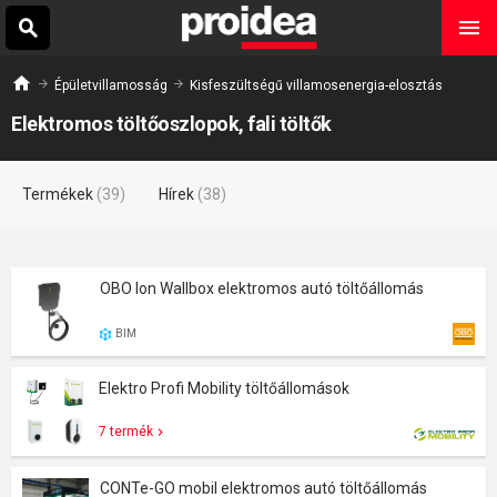
Épületvillamosság
Kisfeszültségű villamosenergia-elosztás
Elektromos töltőoszlopok, fali töltők
Termékek
(39)
Hírek
(38)
OBO Ion Wallbox elektromos autó töltőállomás
BIM
Elektro Profi Mobility töltőállomások
7 termék
CONTe-GO mobil elektromos autó töltőállomás