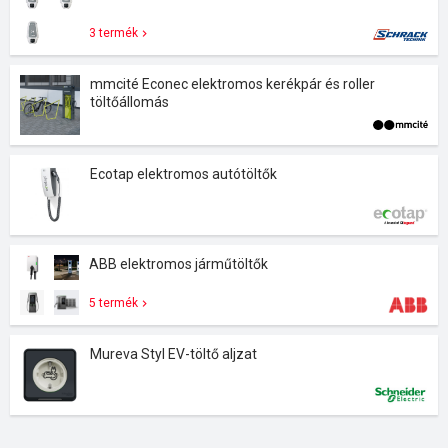
3 termék
mmcité Econec elektromos kerékpár és roller
töltőállomás
Ecotap elektromos autótöltők
ABB elektromos járműtöltők
5 termék
Mureva Styl EV-töltő aljzat