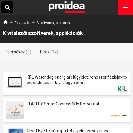
Eszközök
Szoftverek, plotterek
Kivitelezői szoftverek, applikációk
Termékek
(3)
Hírek
(24)
KRL Watchdog energiafelügyeleti rendszer fázisjavító
berendezések távfelügyeletére
EFAFLEX SmartConnect® IoT modullal
Clivet Eye felhőalapú felügyelet és vezérlés