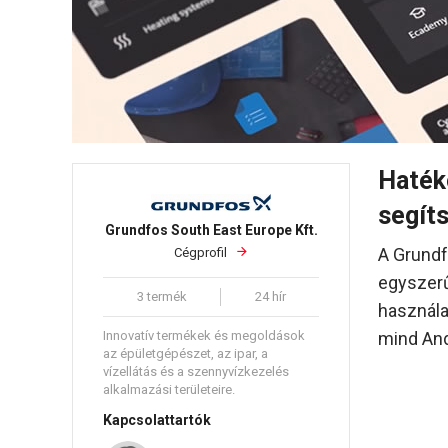
Haték
segít
Grundfos South East Europe Kft.
A Grundf
Cégprofil
egyszer
3 termék
24 hír
használa
Innovatív termékek és megoldások
mind And
az épületgépészet, az ipar, a
vízellátás és a szennyvízkezelés
alkalmazási területeire.
Kapcsolattartók