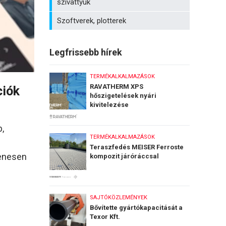
szivattyúk
Szoftverek, plotterek
Legfrissebb hírek
TERMÉKALKALMAZÁSOK
RAVATHERM XPS
ciók
hőszigetelések nyári
kivitelezése
b,
TERMÉKALKALMAZÁSOK
Teraszfedés MEISER Ferroste
yenesen
kompozit járóráccsal
SAJTÓKÖZLEMÉNYEK
Bővítette gyártókapacitását a
Texor Kft.