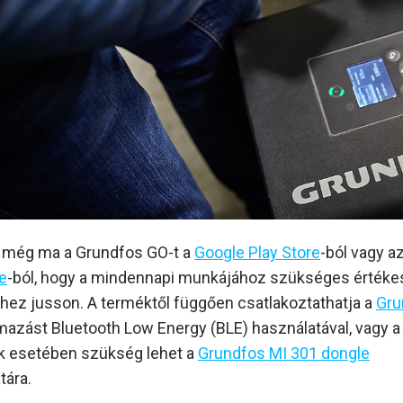
e még ma a Grundfos GO-t a
Google Play Store
-ból vagy a
e
-ból, hogy a mindennapi munkájához szükséges értéke
hez jusson. A terméktől függően csatlakoztathatja a
Gru
mazást Bluetooth Low Energy (BLE) használatával, vagy a
k esetében szükség lehet a
Grundfos MI 301 dongle
tára.