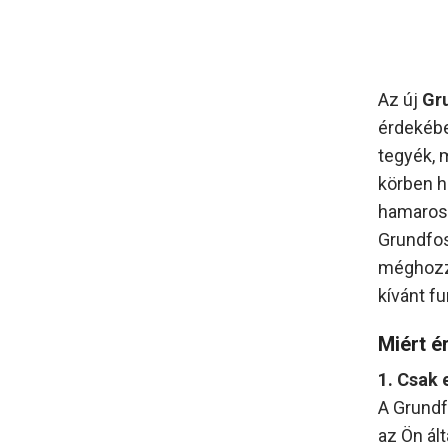
Az új
Gr
érdekébe
tegyék, 
körben h
hamarosa
Grundfos
méghozzá
kívánt f
Miért é
1. Csak
A Grundf
az Ön ál