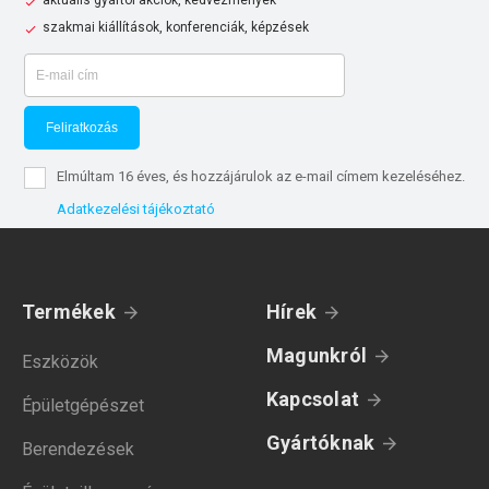
aktuális gyártói akciók, kedvezmények
szakmai kiállítások, konferenciák, képzések
Feliratkozás
Elmúltam 16 éves, és hozzájárulok az e-mail címem kezeléséhez.
Adatkezelési tájékoztató
Termékek
Hírek
Magunkról
Eszközök
Kapcsolat
Épületgépészet
Gyártóknak
Berendezések