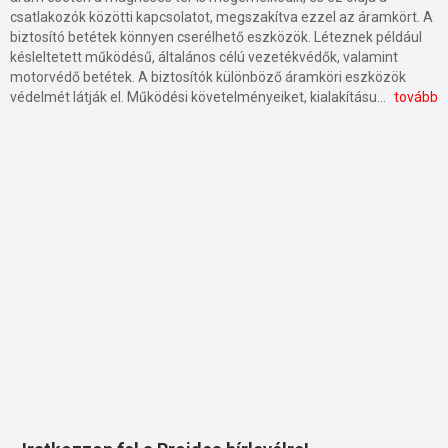
csatlakozók közötti kapcsolatot, megszakítva ezzel az áramkört. A
biztosító betétek könnyen cserélhető eszközök. Léteznek például
késleltetett működésű, általános célú vezetékvédők, valamint
motorvédő betétek. A biztosítók különböző áramköri eszközök
védelmét látják el. Működési követelményeiket, kialakításukat, méretnagyságukat pontosan előírják a vonatkozó szabványok. Léteznek háztartási és ipari alkalmazású biztosítók.
tovább