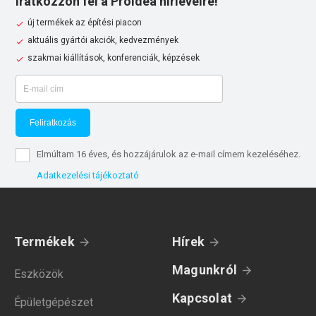
Iratkozzon fel a Proidea hírlevélre!
új termékek az építési piacon
aktuális gyártói akciók, kedvezmények
szakmai kiállítások, konferenciák, képzések
Feliratkozás
Elmúltam 16 éves, és hozzájárulok az e-mail címem kezeléséhez.
Adatkezelési tájékoztató
Termékek
Hírek
Magunkról
Eszközök
Kapcsolat
Épületgépészet