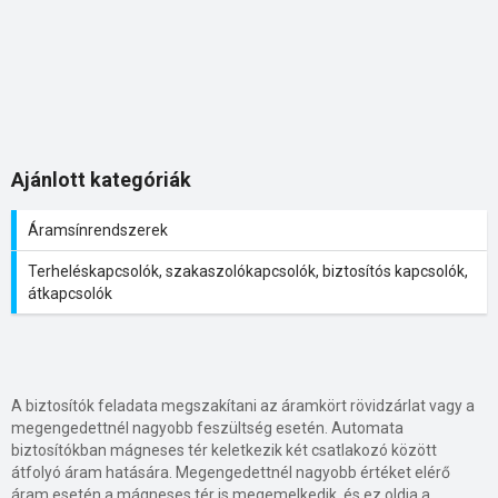
Ajánlott kategóriák
Áramsínrendszerek
Terheléskapcsolók, szakaszolókapcsolók, biztosítós kapcsolók,
átkapcsolók
A biztosítók feladata megszakítani az áramkört rövidzárlat vagy a
megengedettnél nagyobb feszültség esetén. Automata
biztosítókban mágneses tér keletkezik két csatlakozó között
átfolyó áram hatására. Megengedettnél nagyobb értéket elérő
áram esetén a mágneses tér is megemelkedik, és ez oldja a