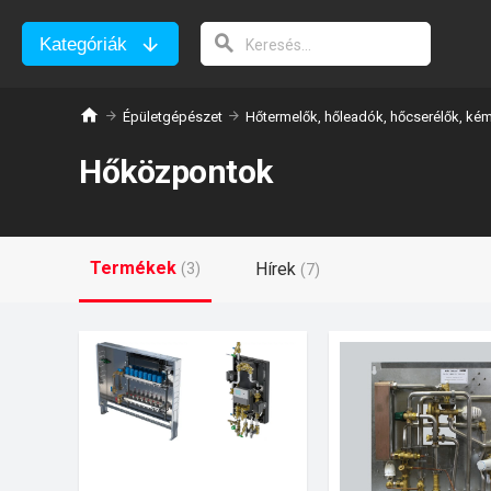
Kategóriák
Épületgépészet
Hőtermelők, hőleadók, hőcserélők, ké
Hőközpontok
Termékek
Hírek
(3)
(7)