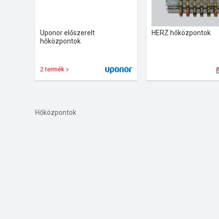
Uponor előszerelt
HERZ hőközpontok
hőközpontok
2 termék
Hőközpontok