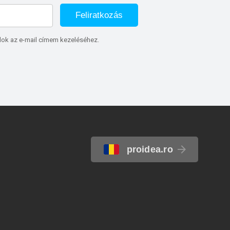
Feliratkozás
lok az e-mail címem kezeléséhez.
proidea.ro