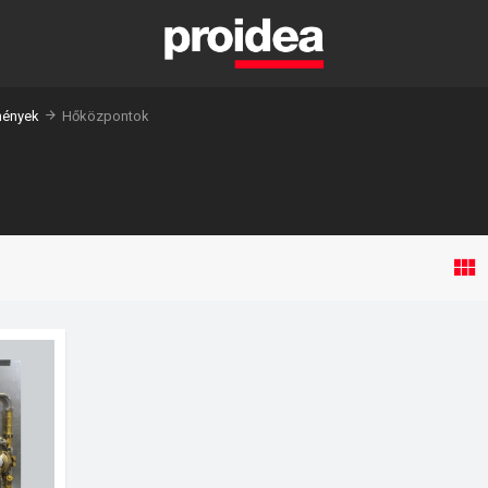
mények
Hőközpontok