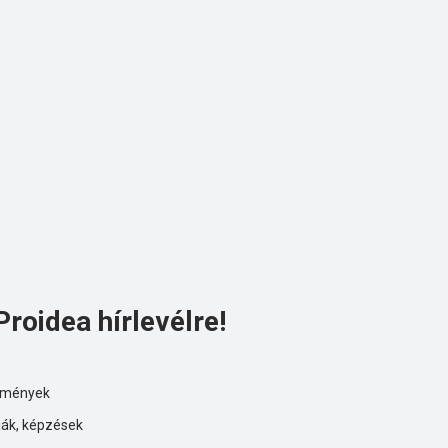
Proidea hírlevélre!
ezmények
iák, képzések