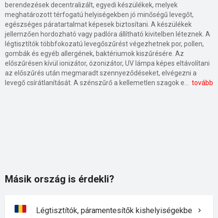
berendezések decentralizált, egyedi készülékek, melyek
meghatározott térfogatú helyiségekben jó minőségű levegőt,
egészséges páratartalmat képesek biztosítani. A készülékek
jellemzően hordozható vagy padlóra állítható kivitelben léteznek. A
légtisztítók többfokozatú levegőszűrést végezhetnek por, pollen,
gombák és egyéb allergének, baktériumok kiszűrésére. Az
előszűrésen kívül ionizátor, ózonizátor, UV lámpa képes eltávolítani
az előszűrés után megmaradt szennyeződéseket, elvégezni a
levegő csírátlanítását. A szénszűrő a kellemetlen szagok ellen nyújt segítséget. A légtisztítók enyhítik az allergiások, asztmások tüneteit, hozzájárulnak az egészség megőrzéséhez. A jól szigetelt épületek megjelenésével vált általánosságban szükségessé a háztartási páramentesítők elterjedése. Nem megfelelő szintű természetes szellőzés esetén a levegő páratartalma télen túl magas lehet, és ez a levegőben mikroorganizmusok valamint a hidegebb falakon és mennyezeteken penész megjelenéséhez vezet. Az egészségtelen páraszint csökkentése költséges klímaberendezések hiányában megoldható páramentesítő készülékekkel.
tovább
Másik ország is érdekli?
Légtisztítók, páramentesítők kishelyiségekbe