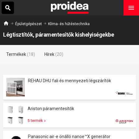
Épületgépészet
Klíma- és hűtéstechnika
Légtisztítók, páramentesítők kishelyiségekbe
Termékek
(18)
Hírek
(20)
REHAU DHU fali és mennyezeti légszárítók
Ariston páramentesítők
5 termék
Panasonic air-e önálló nanoe™X generátor