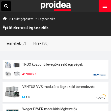
Épületgépészet
Légtechnika
Építőelemes légkezelők
Termékek
(7)
Hírek
(30)
TROX központi levegőkezelő egységek
4 termék
VENTUS VVS moduláris légkezelő berendezés
BIM
Weger DIWER moduláris légkezelők