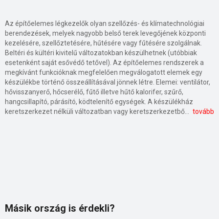
Az építőelemes légkezelők olyan szellőzés- és klímatechnológiai
berendezések, melyek nagyobb belső terek levegőjének központi
kezelésére, szellőztetésére, hűtésére vagy fűtésére szolgálnak.
Beltéri és kültéri kivitelű változatokban készülhetnek (utóbbiak
esetenként saját esővédő tetővel). Az építőelemes rendszerek a
megkívánt funkcióknak megfelelően megválogatott elemek egy
készülékbe történő összeállításával jönnek létre. Elemei: ventilátor,
hővisszanyerő, hőcserélő, fűtő illetve hűtő kalorifer, szűrő,
hangcsillapító, párásító, ködtelenítő egységek. A készülékház
keretszerkezet nélküli változatban vagy keretszerkezetből és hőszigetelt panelekből áll, minden esetben stabil kialakításban. A légkezelők külön elszívó és befúvó ágakkal rendelkeznek a beltér felé, és frisslevegő valamint használt levegő ágakkal a kültér felé. A be- és kiáramló levegőt ventilátorok keringtetik. Az elhasznált, kiáramló levegő a hőjét – hővisszanyerő alkalmazása esetén – átadja a beérkező friss levegőnek, ezáltal működése gazdaságos. A hővisszanyerésnek köszönhetően a rendszer előhűtött vagy előfűtött levegőt is biztosítani tud a beáramló vagy a távozó levegő energiáját felhasználva. Az építőelemes légkezelők a hűtési és fűtési rendszerekkel is képesek együttműködni. A fűtési rendszerben vizes, gőzös hőcserélő, illetve elektromos fűtőszál vagy gázégő használata lehetséges. Szűrők (például kompakt, panel, zsákos) beépítésére mind a belső tér levegőjének minősége miatt, mind a légkezelő berendezés és légcsatorna védelme érdekében szükség van. A hangcsillapító, mely a ventilátor által keltett zaj tompítását, elnyelését szolgálja, a szívó és a nyomó oldalra egyaránt beépíthető. A levegő relatív páratartalmát állítja be a légnedvesítő és légszárító egység. A moduláris kialakítású elemek kisebb egységekként szállíthatók, és a helyszínen a kívánt kialakítás függvényében összeszerelhetők. Az építőelemes légkezelők felhasználása szerteágazó: áruházakban, bevásárlóközpontokban, szállodákban, irodaházakban, kórházakban, sportlétesítményekben, színházakban, múzeumokban, ipari csarnokokban egyaránt megjelennek.
tovább
Másik ország is érdekli?