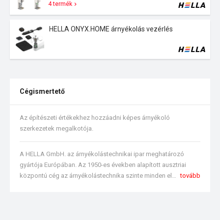
4 termék
HELLA ONYX.HOME árnyékolás vezérlés
Cégismertető
Az építészeti értékekhez hozzáadni képes árnyékoló
szerkezetek megalkotója.
A HELLA GmbH. az árnyékolástechnikai ipar meghatározó
gyártója Európában. Az 1950-es években alapított ausztriai
központú cég az árnyékolástechnika szinte minden elemét gyártja és forgalmazza. Magyarországon a HELLA ÁNR Árnyékolástechnika Kft. az elmúlt évben a piac egyik meghatározó szereplőjévé vált. Szaktanácsadói segítségével országszerte értékesítik a középületek, újépítésű társasházak, családi házak vagy lakások árnyékolási igényeinek különböző megoldásait.
tovább