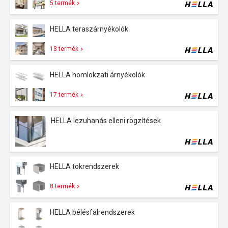
5 termék
HELLA teraszárnyékolók
13 termék
HELLA homlokzati árnyékolók
17 termék
HELLA lezuhanás elleni rögzítések
HELLA tokrendszerek
8 termék
HELLA bélésfalrendszerek