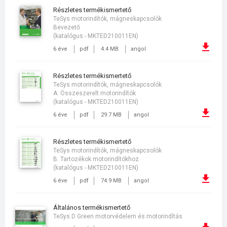
részletes termékismertető
TeSys motorindítók, mágneskapcsolók
Bevezető
(katalógus - MKTED210011EN)
6 éve
pdf
4.4 MB
angol
részletes termékismertető
TeSys motorindítók, mágneskapcsolók
A. Összeszerelt motorindítók
(katalógus - MKTED210011EN)
6 éve
pdf
29.7 MB
angol
részletes termékismertető
TeSys motorindítók, mágneskapcsolók
B. Tartozékok motorindítókhoz
(katalógus - MKTED210011EN)
6 éve
pdf
74.9 MB
angol
általános termékismertető
TeSys D Green motorvédelem és motorindítás