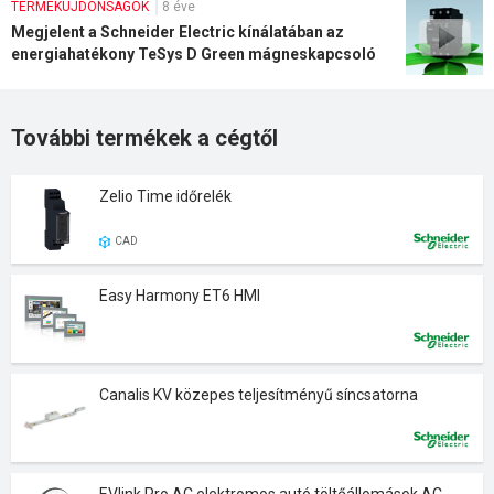
TERMÉKÚJDONSÁGOK
8 éve
Megjelent a Schneider Electric kínálatában az
energiahatékony TeSys D Green mágneskapcsoló
További termékek a cégtől
Zelio Time időrelék
CAD
Easy Harmony ET6 HMI
Canalis KV közepes teljesítményű síncsatorna