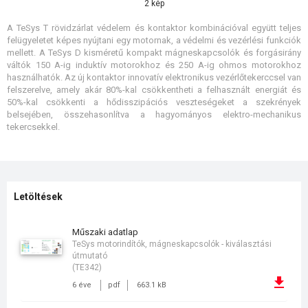
2 kép
A TeSys T rövidzárlat védelem és kontaktor kombinációval együtt teljes
felügyeletet képes nyújtani egy motornak, a védelmi és vezérlési funkciók
mellett. A TeSys D kisméretű kompakt mágneskapcsolók és forgásirány
váltók 150 A-ig induktív motorokhoz és 250 A-ig ohmos motorokhoz
használhatók. Az új kontaktor innovatív elektronikus vezérlőtekerccsel van
felszerelve, amely akár 80%-kal csökkentheti a felhasznált energiát és
50%-kal csökkenti a hődisszipációs veszteségeket a szekrények
belsejében, összehasonlítva a hagyományos elektro-mechanikus
tekercsekkel.
Letöltések
műszaki adatlap
TeSys motorindítók, mágneskapcsolók - kiválasztási
útmutató
(TE342)
6 éve
pdf
663.1 kB