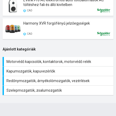
EVlink Pro AC elektromos autó töltőállomások AC
töltéshez fali és álló kivitelben
CAD
Harmony XVR forgófényű jelzőegységek
CAD
Ajánlott kategóriák
Motorvédő kapcsolók, kontaktorok, motorvédő relék
Kapumozgatók, kapuvezérlők
Redőnymozgatók, árnyékolómozgatók, vezérlések
Szelepmozgatók, zsalumozgatók