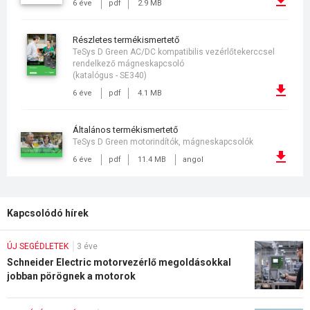
6 éve
pdf
2.9 MB
részletes termékismertető
TeSys D Green AC/DC kompatibilis vezérlőtekerccsel
rendelkező mágneskapcsoló
(katalógus - SE340)
6 éve
pdf
4.1 MB
általános termékismertető
TeSys D Green motorindítók, mágneskapcsolók
6 éve
pdf
11.4 MB
angol
Kapcsolódó hírek
ÚJ SEGÉDLETEK
3 éve
Schneider Electric motorvezérlő megoldásokkal
jobban pörögnek a motorok