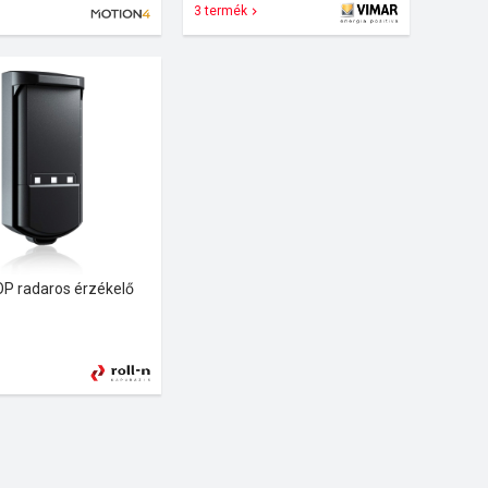
3 termék
P radaros érzékelő