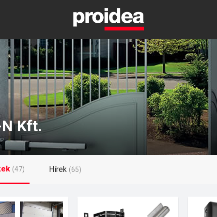
-N Kft.
kek
Hírek
(47)
(65)