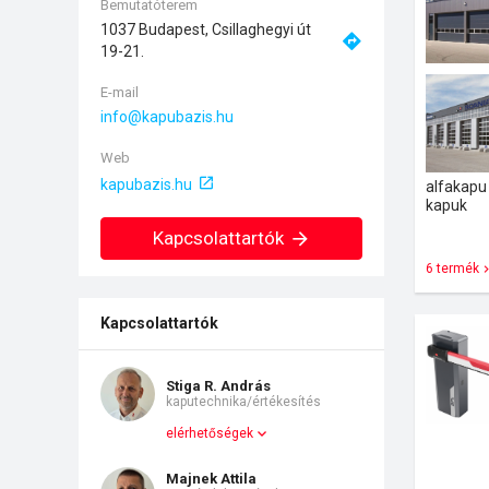
Bemutatóterem
1037 Budapest, Csillaghegyi út
19-21.
E-mail
Web
kapubazis.hu
alfakapu 
kapuk
Kapcsolattartók
6 termék
Kapcsolattartók
Stiga R. András
kaputechnika/értékesítés
elérhetőségek
Majnek Attila