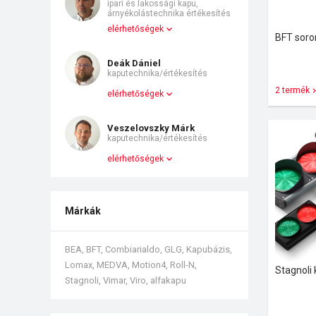
ipari és lakossági kapu,
árnyékolástechnika értékesítés
elérhetőségek
BFT sor
Deák Dániel
kaputechnika/értékesítés
2 termék
elérhetőségek
Veszelovszky Márk
kaputechnika/értékesítés
elérhetőségek
Márkák
BEA, BFT, Combiarialdo, GLG, Kapubázis,
Lomax, MEDVA, Motion4, Roll-N,
Stagnoli
Stagnoli, Vimar, Viro, alfakapu