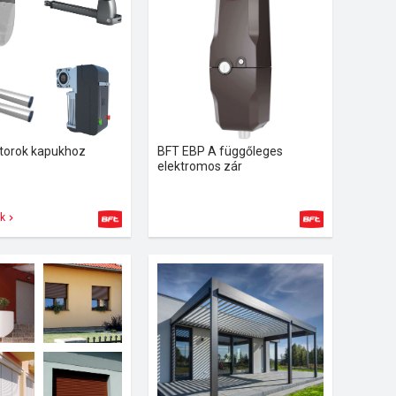
torok kapukhoz
BFT EBP A függőleges
elektromos zár
k