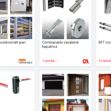
szekcionált ipari
Combiarialdo vasalatok
BFT mo
kapukhoz
7 termék
10 termé