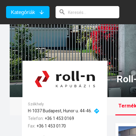
Kategóriák
Roll
Székhely
Termé
H-1037 Budapest, Hunor u. 44-46.
Telefon
+36 1 453 0169
Fax
+36 1 453 0170