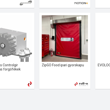
s Controlgir
ZipGO Food ipari gyorskapu
EVOLOO
kus forgófékek