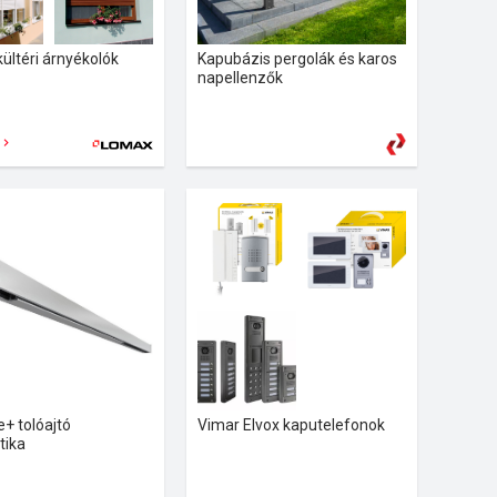
ültéri árnyékolók
Kapubázis pergolák és karos
napellenzők
e+ tolóajtó
Vimar Elvox kaputelefonok
tika