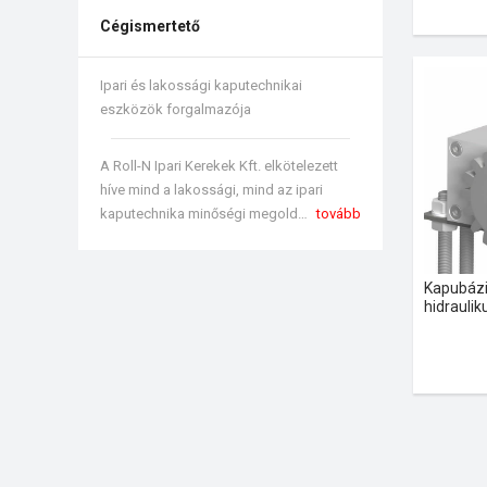
Cégismertető
Ipari és lakossági kaputechnikai
eszközök forgalmazója
A Roll-N Ipari Kerekek Kft. elkötelezett
híve mind a lakossági, mind az ipari
kaputechnika minőségi megoldásainak. Az általuk forgalmazott termékek, ( CA vasalatok, BFT automatikák) minden európai biztonsági, és a legszigorúbb minőségi követelményeknek is megfelelnek. Beszállítóik folyamatos technikai fejlesztéseinek köszönhető, hogy a legkorszerűbb megoldásokat és a legmagasabb színvonalat tudják biztosítani megrendelőiknek. Termékskálájuk a legegyszerűbb lakossági igényen keresztül, a legösszetettebb ipari felhasználásra is megoldást nyújt, figyelembe véve az egyedi elvárásoknak is. Ez teszi lehetővé, hogy igényre szabottan alkalmazzák a BFT automatikáit, amely biztosítja a hosszú távú, üzembiztos, zavartalan működést.
tovább
Kapubázi
hidrauli