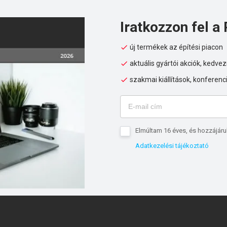
Iratkozzon fel a 
új termékek az építési piacon
aktuális gyártói akciók, kedv
szakmai kiállítások, konferenc
Elmúltam 16 éves, és hozzájáru
Adatkezelési tájékoztató