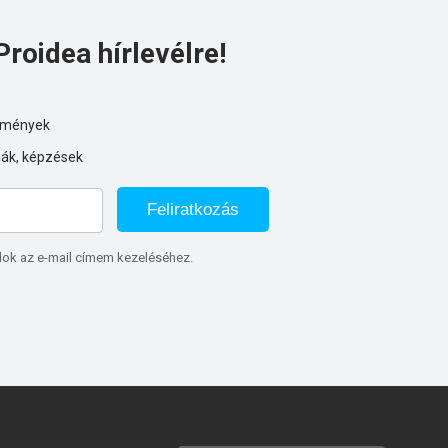
Proidea hírlevélre!
ezmények
iák, képzések
Feliratkozás
lok az e-mail címem kezeléséhez.