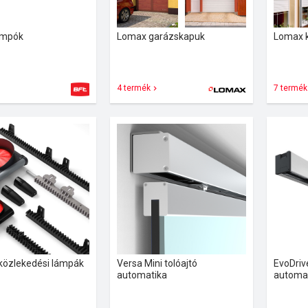
ompók
Lomax garázskapuk
Lomax k
4 termék
7 termék
 közlekedési lámpák
Versa Mini tolóajtó
EvoDriv
automatika
automa