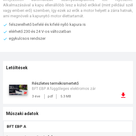
Alkalmazásával a kapu ellenállóbb lesz a külső erőkkel (mint például szél
vagy emberi erő) szemben, így ezek az erők a motor helyett a zárra hatnak,
ami megnöveli a kapunyitó motor élettartamát.
felszerelhető befelé és kifelé nyíló kapura is
elérhető 230 és 24 V-os változatban
egykulcsos rendszer
Letöltések
részletes termékismertető
BFT EBP A függőleges elektromos zár
3 éve
pdf
5.3 MB
Műszaki adatok
BFT EBP A