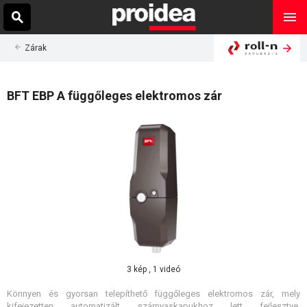
Zárak
BFT EBP A függőleges elektromos zár
3 kép , 1 videó
Könnyen és gyorsan telepíthető függőleges elektromos zár, mely
kifejezetten automatizált szárnyaskapukhoz lett fejlesztve.