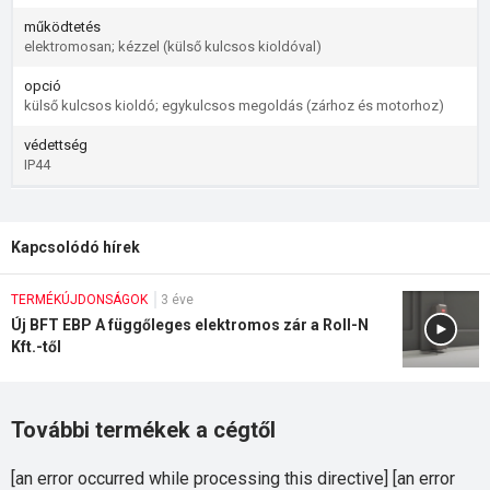
működtetés
elektromosan; kézzel (külső kulcsos kioldóval)
opció
külső kulcsos kioldó; egykulcsos megoldás (zárhoz és motorhoz)
védettség
IP44
Kapcsolódó hírek
TERMÉKÚJDONSÁGOK
3 éve
Új BFT EBP A függőleges elektromos zár a Roll-N
Kft.-től
További termékek a cégtől
[an error occurred while processing this directive] [an error