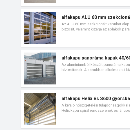
alfakapu ALU 60 mm szekcionál
Az ALU 60 mm szekcionált kapukat alap 
biztosít, valamint kizárja az ablakok pár
az állandó belső hőmérséklet. Az ALU 6
alfakapu panoráma kapuk 40/
Az alumíniumból készült panoráma kapuk 
biztosítanak. A kapukban alkalmazott ki
hagyományos üvegnek. Ezek a kapuk olyan
alfakapu Helix és S600 gyorsk
A kiváló hőszigetelési tulajdonságokkal
Helix kapu spirál rendszerének és lánc
jelent ott, ahol a menyezettre nem lehet 
ellátva, a beépítéséhez mindössze 600