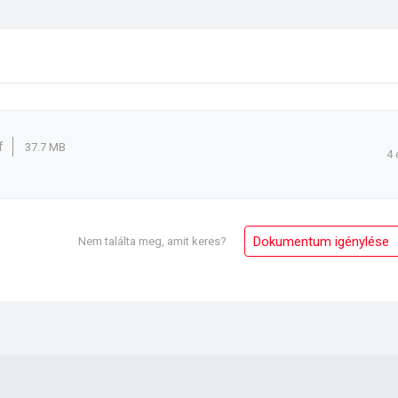
f
37.7 MB
4 
Dokumentum igénylése
Nem találta meg, amit keres?