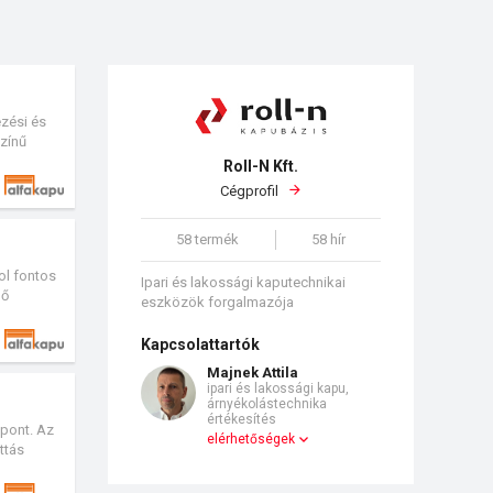
zési és
zínű
Roll-N Kft.
Cégprofil
58 termék
58 hír
ol fontos
Ipari és lakossági kaputechnikai
lő
eszközök forgalmazója
Kapcsolattartók
Majnek Attila
ipari és lakossági kapu,
árnyékolástechnika
értékesítés
mpont. Az
elérhetőségek
ttás
emezzel