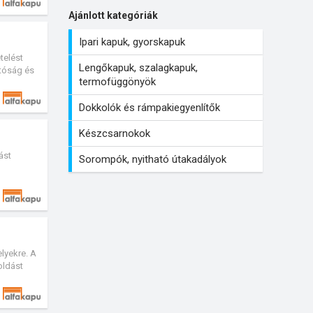
Ajánlott kategóriák
Ipari kapuk, gyorskapuk
telést
Lengőkapuk, szalagkapuk,
atóság és
termofüggönyök
Dokkolók és rámpakiegyenlítők
Készcsarnokok
ást
Sorompók, nyitható útakadályok
jn.
lyekre. A
oldást
el van