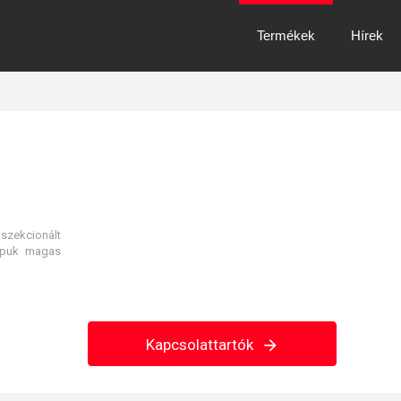
Termékek
Hírek
 szekcionált
kapuk magas
Kapcsolattartók