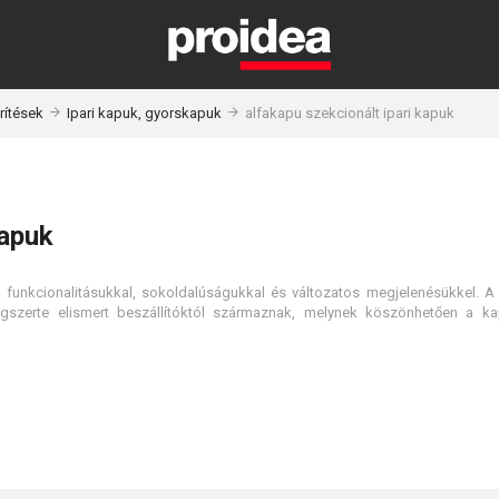
rítések
Ipari kapuk, gyorskapuk
alfakapu szekcionált ipari kapuk
kapuk
 funkcionalitásukkal, sokoldalúságukkal és változatos megjelenésükkel. A
ágszerte elismert beszállítóktól származnak, melynek köszönhetően a 