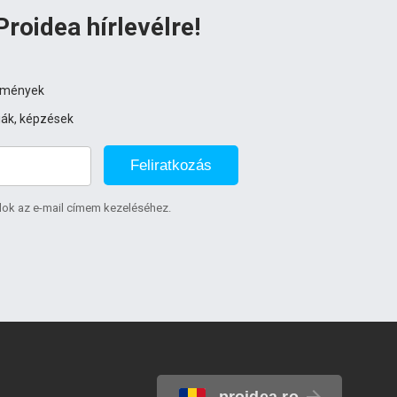
Proidea hírlevélre!
ezmények
iák, képzések
Feliratkozás
lok az e-mail címem kezeléséhez.
proidea.ro