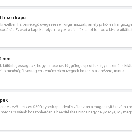
t ipari kapu
kivitelben háromrétegű üvegezéssel forgalmazzák, amely jó hő- és hangszige
ásodását. Ezeket a kapukat olyan helyekre ajánlják, ahol fontos a kiváló átláth
0 mm-es panelek másfélszer erősebbek, mint az ALU 40 mm-es panelek.
60 mm
különlegessége az, hogy nincsenek függőleges profilok, így maximális kilát
váló minőségű, vastag és kemény plexiüvegnek hasonló a kinézete, mint a
 épületekhez ajánlottak, ahol kiemelten fontos a külső megjelenés és a dizá
apuk
 rendelkező Helix és S600 gyorskapu ideális választás a magas nyitásszámú he
os meghajtásának köszönhetően a beépítéshez nincs nagy helyigénye, így meg
felerősíteni a standard sínrendszert. Az S600 gyorskapu standard sínrendszerr
 mm magas ajtószemöldök (koszorúgerenda) szükséges.