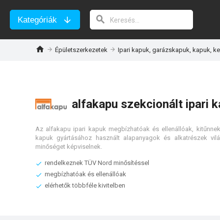
Kategóriák
Épületszerkezetek
Ipari kapuk, garázskapuk, kapuk, ke
alfakapu szekcionált ipari 
Az alfakapu ipari kapuk megbízhatóak és ellenállóak, kitűnnek
kapuk gyártásához használt alapanyagok és alkatrészek vil
minőséget képviselnek.
rendelkeznek TÜV Nord minősítéssel
megbízhatóak és ellenállóak
elérhetők többféle kivitelben