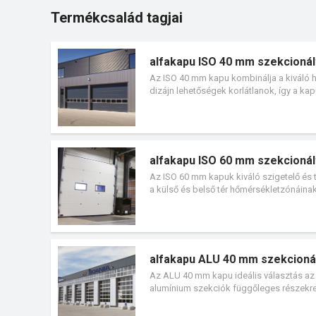
Termékcsalád tagjai
alfakapu ISO 40 mm szekcionált
Az ISO 40 mm kapu kombinálja a kiváló h
dizájn lehetőségek korlátlanok, így a k
ablakok, valamint a standard 12 RAL szín
alfakapu ISO 60 mm szekcionált
Az ISO 60 mm kapuk kiváló szigetelő és t
a külső és belső tér hőmérsékletzónáina
tulajdonságokkal rendelkeznek és rendkív
alfakapu ALU 40 mm szekcionál
Az ALU 40 mm kapu ideális választás az o
alumínium szekciók függőleges részekre 
kivitelezésű alumínium kereteket különbö
lehet kombinálni.