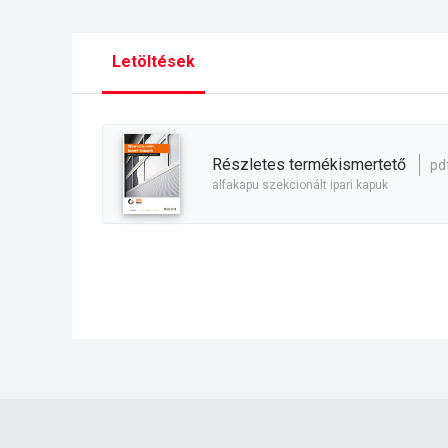
Letöltések
részletes termékismertető
pd
alfakapu szekcionált ipari kapuk