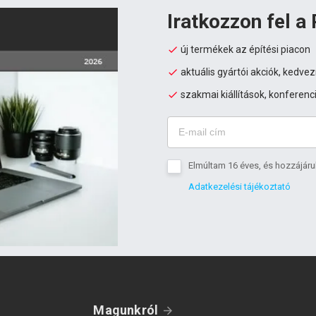
Iratkozzon fel a 
új termékek az építési piacon
aktuális gyártói akciók, kedv
szakmai kiállítások, konferenc
Elmúltam 16 éves, és hozzájáru
Adatkezelési tájékoztató
Magunkról