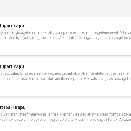
 ipari kapu
ő- és hangszigetelést a mikrobordás panelek modern megjelenésével. A terve
apu minden igénynek meg tud felelni. A különböző magasságú, szélességű és s
 biztosítják az ISO 40 mm-es kapuk széles felhasználási lehetőségét.
 ipari kapu
ömítő tulajdonsággal rendelkeznek. Leginkább olyan területekre ideálisak, ah
k szétválasztása. A mikrobordás acéllemez panelek kiváló hang- és hőszigete
ül időjárásállók.
t ipari kapu
lyan ipari létesítményeknél, ahol a sok fény és a jó átláthatóság fontos sze
vannak osztva, melyeket a megrendelő által kívánt méretre igazítanak. A kaze
ző típusú szigetelt ablakokkal, színes alumínium profilokkal vagy perforált l