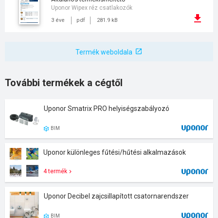
Uponor Wipex réz csatlakozók
3 éve
pdf
281.9 kB
Termék weboldala
További termékek a cégtől
Uponor Smatrix PRO helyiségszabályozó
BIM
Uponor különleges fűtési/hűtési alkalmazások
4 termék
Uponor Decibel zajcsillapított csatornarendszer
BIM