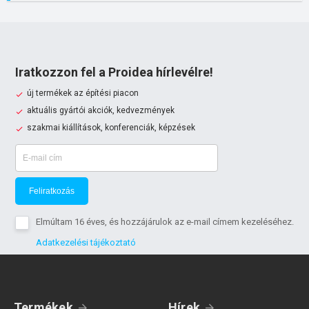
Iratkozzon fel a Proidea hírlevélre!
új termékek az építési piacon
aktuális gyártói akciók, kedvezmények
szakmai kiállítások, konferenciák, képzések
Feliratkozás
Elmúltam 16 éves, és hozzájárulok az e-mail címem kezeléséhez.
Adatkezelési tájékoztató
Termékek
Hírek