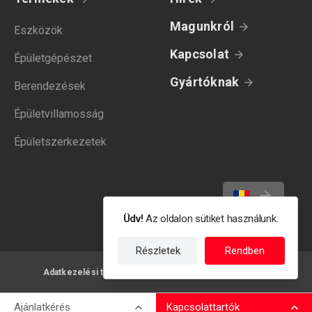
Magunkról
Eszközök
Kapcsolat
Épületgépészet
Gyártóknak
Berendezések
Épületvillamosság
Épületszerkezetek
Üdv!
Az oldalon sütiket használunk.
Részletek
Rendben
Adatkezelési tájékoztató
Felhasználási feltételek
Ajánlatkérés
Kapcsolattartók