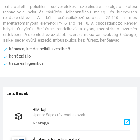
Térhálósított polietilén csővezetékek szerelésére szolgáló kötési
technológia helyi és távfűtési felhasználású meleg- és hidegvizes
rendszerekhez. A két csőcsatlakozó-sorozat 25-110 mm-es
mérettartományban elérhető: PN 6 and PN 10. A csőcsatlakozó kender
helyett O-gyűrűs tömítéssel rendelkezik a gyors, megbízható szerelés
érdekében. A szereléshez az alábbi szerszámokra van szükség: Csővágó,
szike, seger gyűrű leszedő, imbuszkulcs, kézi fűrész, kenőanyag,
könnyen, kender nélkül szerelhető
korrózióálló
tiszta és higiénikus
Letöltések
BIM fájl
Uponor Wipex réz csatlakozók
5 hónapja
általános termékismertető