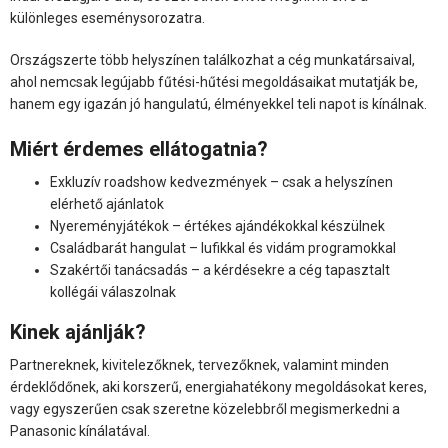
különleges eseménysorozatra.
Országszerte több helyszínen találkozhat a cég munkatársaival,
ahol nemcsak legújabb fűtési-hűtési megoldásaikat mutatják be,
hanem egy igazán jó hangulatú, élményekkel teli napot is kínálnak.
Miért érdemes ellátogatnia?
Exkluzív roadshow kedvezmények – csak a helyszínen
elérhető ajánlatok
Nyereményjátékok – értékes ajándékokkal készülnek
Családbarát hangulat – lufikkal és vidám programokkal
Szakértői tanácsadás – a kérdésekre a cég tapasztalt
kollégái válaszolnak
Kinek ajánlják?
Partnereknek, kivitelezőknek, tervezőknek, valamint minden
érdeklődőnek, aki korszerű, energiahatékony megoldásokat keres,
vagy egyszerűen csak szeretne közelebbről megismerkedni a
Panasonic kínálatával.