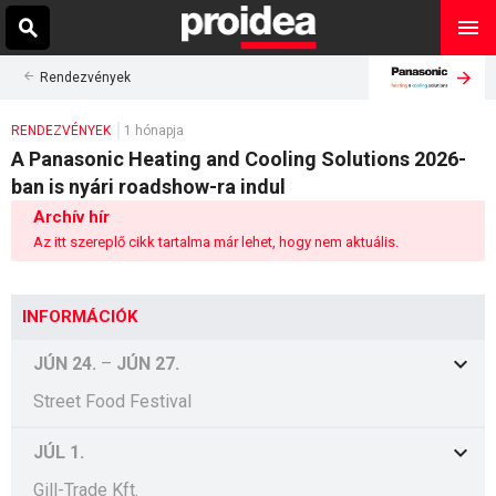
Rendezvények
RENDEZVÉNYEK
1 hónapja
A Panasonic Heating and Cooling Solutions 2026-
ban is nyári roadshow-ra indul
Archív hír
Az itt szereplő cikk tartalma már lehet, hogy nem aktuális.
INFORMÁCIÓK
JÚN 24.
–
JÚN 27.
Street Food Festival
JÚL 1.
Gill-Trade Kft.