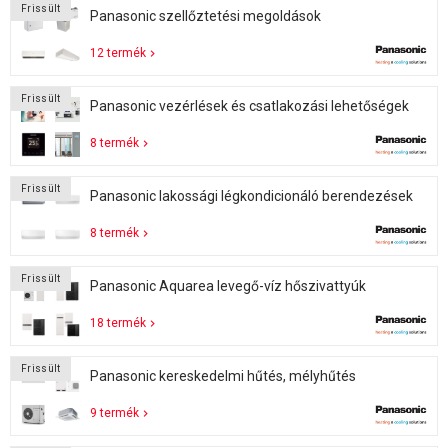
Frissült
Panasonic szellőztetési megoldások
12 termék
Frissült
Panasonic vezérlések és csatlakozási lehetőségek
8 termék
Frissült
Panasonic lakossági légkondicionáló berendezések
8 termék
Frissült
Panasonic Aquarea levegő-víz hőszivattyúk
18 termék
Frissült
Panasonic kereskedelmi hűtés, mélyhűtés
9 termék