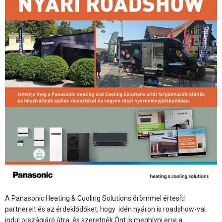
A Panasonic Heating & Cooling Solutions örömmel értesíti
partnereit és az érdeklődőket, hogy idén nyáron is roadshow-val
indul országjáró útra, és szeretnék Önt is meghívni erre a