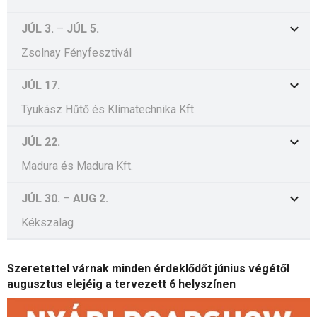
JÚL 3.
–
JÚL 5.
Zsolnay Fényfesztivál
JÚL 17.
Tyukász Hűtő és Klímatechnika Kft.
JÚL 22.
Madura és Madura Kft.
JÚL 30.
–
AUG 2.
Kékszalag
Szeretettel várnak minden érdeklődőt június végétől
augusztus elejéig a tervezett 6 helyszínen