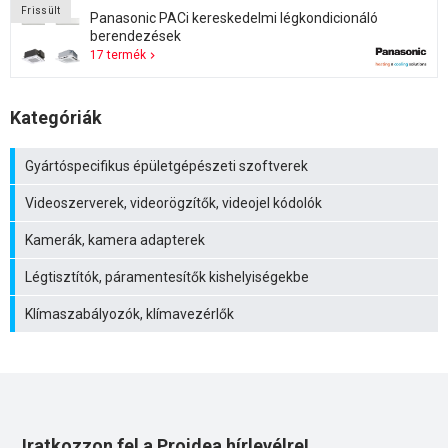
Frissült
Panasonic PACi kereskedelmi légkondicionáló
berendezések
17 termék
Kategóriák
Gyártóspecifikus épületgépészeti szoftverek
Videoszerverek, videorögzítők, videojel kódolók
Kamerák, kamera adapterek
Légtisztítók, páramentesítők kishelyiségekbe
Klímaszabályozók, klímavezérlők
Iratkozzon fel a Proidea hírlevélre!