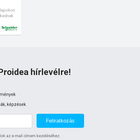
K lapokon
ezkednek
mi modul),
Proidea hírlevélre!
ezmények
iák, képzések
Feliratkozás
lok az e-mail címem kezeléséhez.