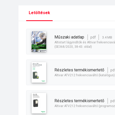
Letöltések
műszaki adatlap
pdf
3.4 MB
Altistart lágyindítók és Altivar frekvenciavá
(SE368/2020, 38-43. oldal)
részletes termékismertető
pd
Altivar ATV212 frekvenciaváltó (katalógus)
részletes termékismertető
pd
Altivar ATV212 frekvenciaváltó (programoz