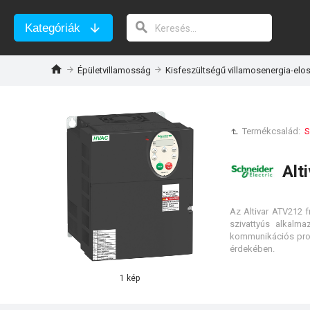
Kategóriák
Épületvillamosság
Kisfeszültségű villamosenergia-elo
Termékcsalád:
S
Alt
Az Altivar ATV212 
szivattyús alkalm
kommunikációs proto
érdekében.
1 kép