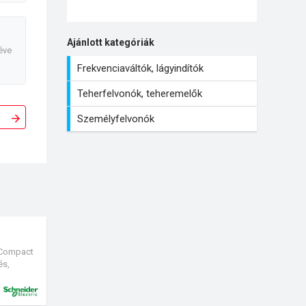
Ajánlott kategóriák
éve
Frekvenciaváltók, lágyindítók
Teherfelvonók, teheremelők
Személyfelvonók
 Compact
és,
zámok
asználó
 tölthetik