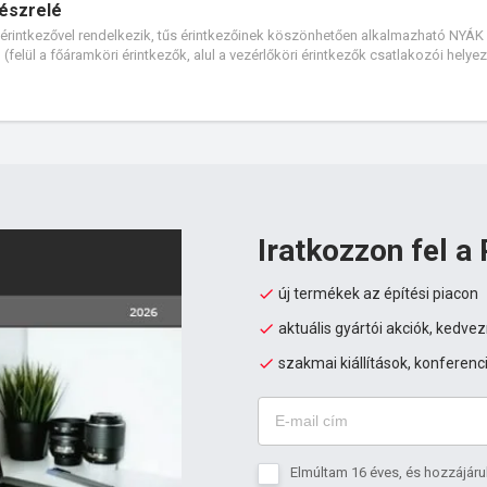
fészrelé
ltóérintkezővel rendelkezik, tűs érintkezőinek köszönhetően alkalmazható NYÁ
ású (felül a főáramköri érintkezők, alul a vezérlőköri érintkezők csatlakozói hely
s elérhető előre szerelt megoldásként (foglalat + relé + karbantartó kar + védel
Iratkozzon fel a 
új termékek az építési piacon
aktuális gyártói akciók, kedv
szakmai kiállítások, konferenc
Elmúltam 16 éves, és hozzájáru