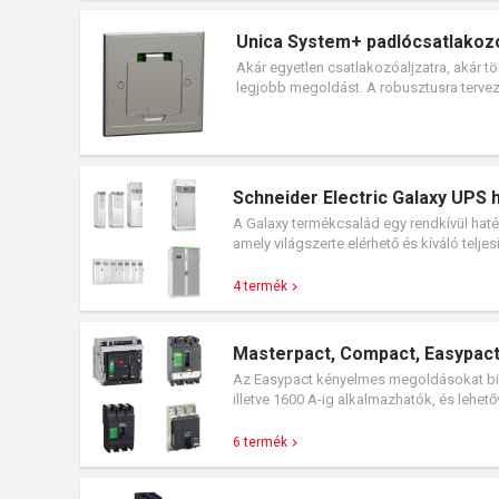
fel rendeléseiket, mivel a MyPact össze v
Unica System+ padlócsatlakoz
Akár egyetlen csatlakozóaljzatra, akár 
legjobb megoldást. A robusztusra terveze
és a tartós esztétikumot. A padlócsatl
burkolatokhoz illeszthetők. Az XS padlóc
kinyílik, így csökkenthető a fedél letör
teljesítenek még nedves padlótisztítás 
rendelkeznek, így betonba és álpadlóba i
Schneider Electric Galaxy UP
A Galaxy termékcsalád egy rendkívül ha
amely világszerte elérhető és kíváló telj
számára, valamint a kritikus infrastruktúr
4 termék
Masterpact, Compact, Easypac
Az Easypact kényelmes megoldásokat bi
illetve 1600 A-ig alkalmazhatók, és lehe
hibalehetőség eléréséhez. A megszakítók
Masterpact NW előnye az elosztóberendez
6 termék