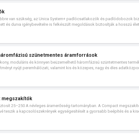
an kötve a MySchneider rendelő felülettel.
ók
többre van szükség, az Unica System+ padlócsatlakozók és padlódobozok bizt
tt és durva igénybevételre is felkészült megoldások biztosítják a hosszú éle
akozók és padlódobozok különféle padlótípusokba szerelhetők, és különböző
satlakozók kétféle kivitelben kaphatók: kerek és négyzet alakú. A fedél 180 
ésének kockázata. Az IP44-es tanúsítvánnyal rendelkező padlócsatlakozók kivál
esetén is. Az Unica System+ padlócsatlakozók kétféle szerelési lehetőséggel
s telepíthetőek.
S háromfázisú szünetmentes áramforrások
tékony, moduláris és könnyen beüzemelhető háromfázisú szüntetmentes termé
esítményt nyújt peremhálózati, valamint kis és közepes, nagy és éles adatközp
a, a kereskedelmi és ipari létesítményekben.
t megszakítók
ztosít 25–250 A névleges áramerősség-tartományban. A Compact megszakít
tővé teszik a kapcsolószekrények egységesítését a gyorsabb beépítés és a ki
 egymás mellett is könnyen beépíthetőek, minimális helyigénnyel. A Masterpa
ések egységesítése, a méretek optimalizálása és a beépítés egyszerűsítése