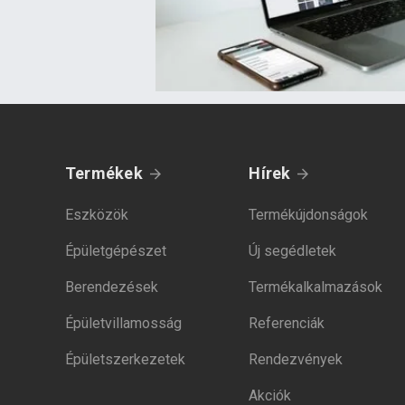
Termékek
Hírek
Eszközök
Termékújdonságok
Épületgépészet
Új segédletek
Berendezések
Termékalkalmazások
Épületvillamosság
Referenciák
Épületszerkezetek
Rendezvények
Akciók