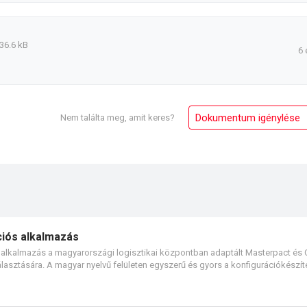
36.6 kB
6 
Dokumentum igénylése
Nem találta meg, amit keres?
iós alkalmazás
 alkalmazás a magyarországi logisztikai központban adaptált Masterpact és
sztására. A magyar nyelvű felületen egyszerű és gyors a konfigurációkészít
lyamatosan, automatikusan ellenőrzi a felhasználó választását. A rendelési s
k. A kész anyag PDF-be és Excelbe, illetve felhőbe menthető, illetve más felh
hozható. A MySchneider hozzáféréssel rendelkező partnerek azonnal, közvetlenül