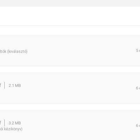
5 
ltók (kiválasztó)
f
2.1 MB
6 
f
3.2 MB
6 
ói kézikönyv)