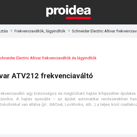
sztás
Frekvenciaváltók, lágyindítók
Schneider Electric Altivar frekvenciav
chneider Electric Altivar frekvenciaváltók és lágyindítók
ivar ATV212 frekvenciaváltó
frekvenciaváltó egy biztonságos és megbízható hajtás kifejezetten épülete
azásokra. A hajtás speciális – az épület automatikai rendszerekben ha
kollokkal van ellátva (pl.: BACnet, LonWorks, stb…) a teljes körű csatlako