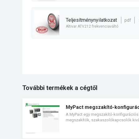
teljesítménynyilatkozat
pdf
Altivar ATV212 frekvenciaváltó
További termékek a cégtől
MyPact megszakító-konfigurác
A MyPact egy megszakító-konfigurációs
megszakítók, szakaszolókapcsolók kivála
hibalehetőség nélkül, mert a rendszer fo
listázásával gyorsan készíthetők ajánlato
által is betölthető fájlformátum is létre