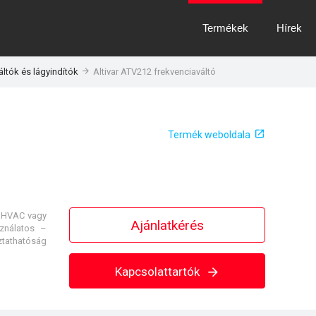
Termékek
Hírek
áltók és lágyindítók
Altivar ATV212 frekvenciaváltó
Termék weboldala
s HVAC vagy
Ajánlatkérés
sználatos –
ztathatóság
Kapcsolattartók