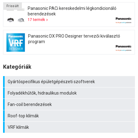
Frissült
Panasonic PACi kereskedelmi légkondicionáló
berendezések
17 termék
Panasonic DX PRO Designer tervezői kiválasztó
program
Kategóriák
Gyártóspecifikus épületgépészeti szoftverek
Folyadékhűtők, hidraulikus modulok
Fan-coil berendezések
Roof-top klímák
VRF klímák