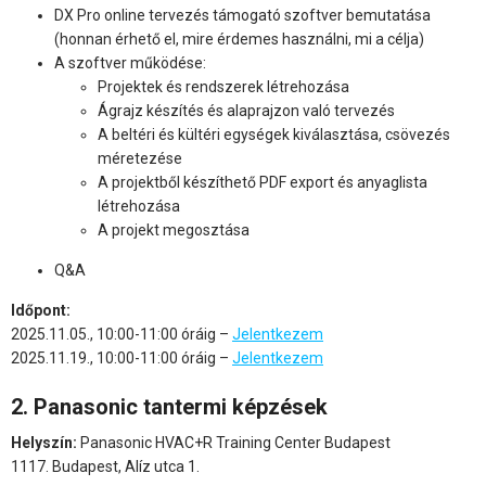
DX Pro online tervezés támogató szoftver bemutatása
(honnan érhető el, mire érdemes használni, mi a célja)
A szoftver működése:
Projektek és rendszerek létrehozása
Ágrajz készítés és alaprajzon való tervezés
A beltéri és kültéri egységek kiválasztása, csövezés
méretezése
A projektből készíthető PDF export és anyaglista
létrehozása
A projekt megosztása
Q&A
Időpont:
2025.11.05., 10:00-11:00 óráig –
Jelentkezem
2025.11.19., 10:00-11:00 óráig –
Jelentkezem
2. Panasonic tantermi képzések
Helyszín:
Panasonic HVAC+R Training Center Budapest
1117. Budapest, Alíz utca 1.