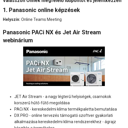
Válasszon Önnek megfelelő időpontot és jelentkezzen
1. Panasonic online képzések
Helyszín:
Online Teams Meeting
Panasonic PACi NX és Jet Air Stream
webinárium
JET Air Stream - a nagy légterű helyiségek, csarnokok
korszerű hűtő-fűtő megoldása
PACi NX - kereskedelmi klíma termékpaletta bemutatása
DX PRO - online tervezés támogató szoftver gyakorlati
alkalmazása kereskedelmi klíma rendszerekhez - ágrajz
készítés a termékekre