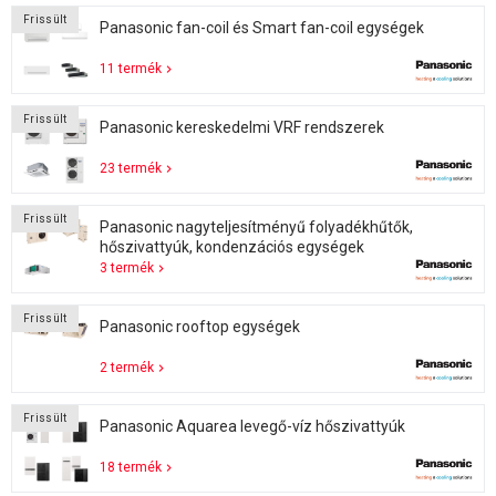
Frissült
Panasonic fan-coil és Smart fan-coil egységek
11 termék
Frissült
Panasonic kereskedelmi VRF rendszerek
23 termék
Frissült
Panasonic nagyteljesítményű folyadékhűtők,
hőszivattyúk, kondenzációs egységek
3 termék
Frissült
Panasonic rooftop egységek
2 termék
Frissült
Panasonic Aquarea levegő-víz hőszivattyúk
18 termék