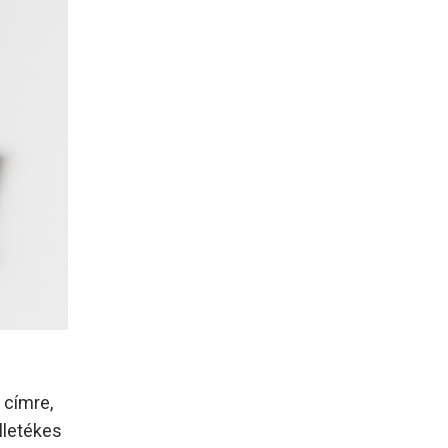
 címre,
lletékes