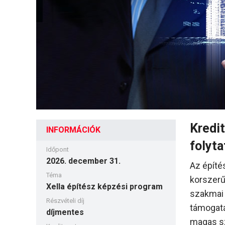
Kredi
INFORMÁCIÓK
folyta
Időpont
2026. december 31.
Az építé
Téma
korszerű
Xella építész képzési program
szakmai 
Részvételi díj
támogat
díjmentes
magas sz