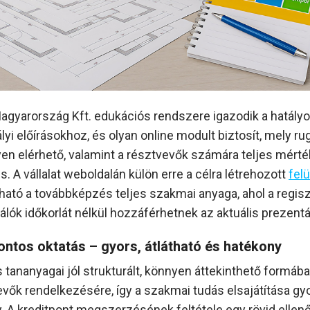
Magyarország Kft. edukációs rendszere igazodik a hatály
lyi előírásokhoz, és olyan online modult biztosít, mely r
en elérhető, valamint a résztvevők számára teljes mért
. A vállalat weboldalán külön erre a célra létrehozott
fel
ható a továbbképzés teljes szakmai anyaga, ahol a regisz
álók időkorlát nélkül hozzáférhetnek az aktuális prezent
ontos oktatás – gyors, átlátható és hatékony
 tananyagai jól strukturált, könnyen áttekinthető formába
evők rendelkezésére, így a szakmai tudás elsajátítása gy
. A kreditpont megszerzésének feltétele egy rövid ellen