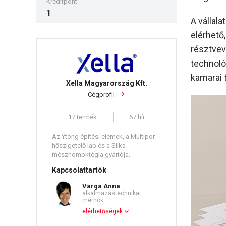
Kreditpont
1
A vállala
elérhető
résztvev
technoló
kamarai 
Xella Magyarország Kft.
Cégprofil
17 termék
67 hír
Az Ytong építési elemek, a Multipor
hőszigetelő lap és a Silka
mészhomoktégla gyártója.
Kapcsolattartók
Varga Anna
alkalmazástechnikai
mérnök
elérhetőségek