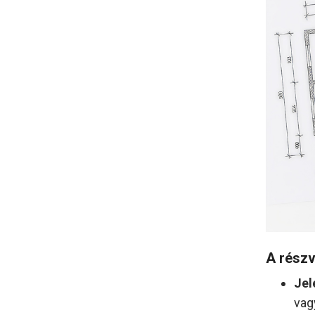
A részv
Jel
vag