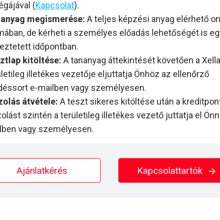
égájával (
Kapcsolat
).
anyag megismerése:
A teljes képzési anyag elérhető on
mában, de kérheti a személyes előadás lehetőségét is eg
eztetett időpontban.
ztlap kitöltése:
A tananyag áttekintését követően a Xell
ületileg illetékes vezetője eljuttatja Önhöz az ellenőrző
déssort e-mailben vagy személyesen.
zolás átvétele:
A teszt sikeres kitöltése után a kreditpon
olást szintén a területileg illetékes vezető juttatja el Ön
lben vagy személyesen.
Ajánlatkérés
Kapcsolattartók