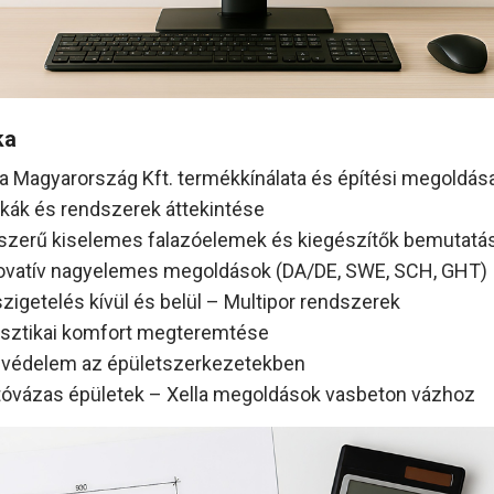
ka
la Magyarország Kft. termékkínálata és építési megoldása
kák és rendszerek áttekintése
szerű kiselemes falazóelemek és kiegészítők bemutatá
ovatív nagyelemes megoldások (DA/DE, SWE, SCH, GHT)
zigetelés kívül és belül – Multipor rendszerek
sztikai komfort megteremtése
védelem az épületszerkezetekben
tóvázas épületek – Xella megoldások vasbeton vázhoz