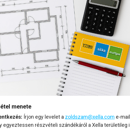
étel menete
entkezés:
Írjon egy levelet a
zoldszam@xella.com
e-mail
y egyeztessen részvételi szándékáról a Xella területileg i