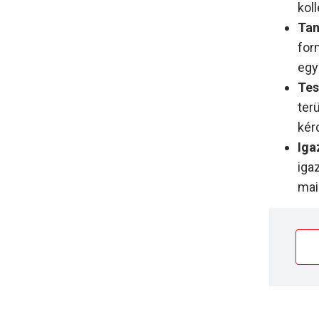
koll
Tan
for
egy
Tes
ter
kér
Iga
igaz
mai