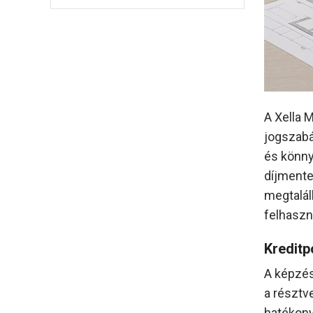
A Xella 
jogszabá
és könny
díjmentes
megtalál
felhaszn
Kreditp
A képzés
a résztv
hatékony