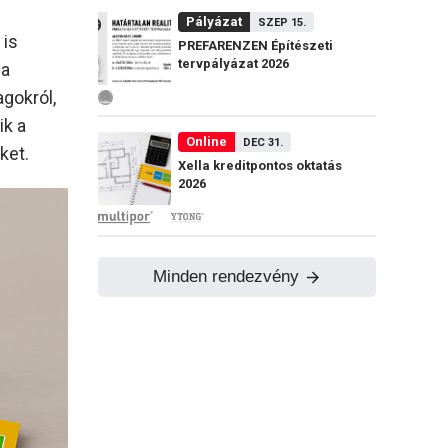
Pályázat
SZEP 15.
 is
PREFARENZEN Építészeti
tervpályázat 2026
 a
gokról,
ik a
Online
DEC 31.
ket.
Xella kreditpontos oktatás
2026
Minden rendezvény