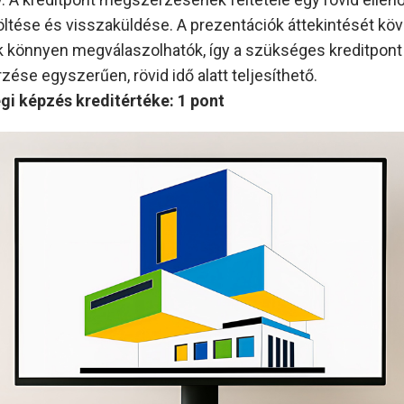
töltése és visszaküldése. A prezentációk áttekintését kö
 könnyen megválaszolhatók, így a szükséges kreditpont
ése egyszerűen, rövid idő alatt teljesíthető.
egi képzés kreditértéke: 1 pont