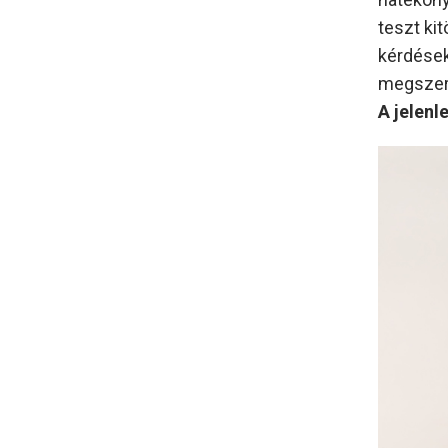
teszt ki
kérdések
megszerz
A jelenl