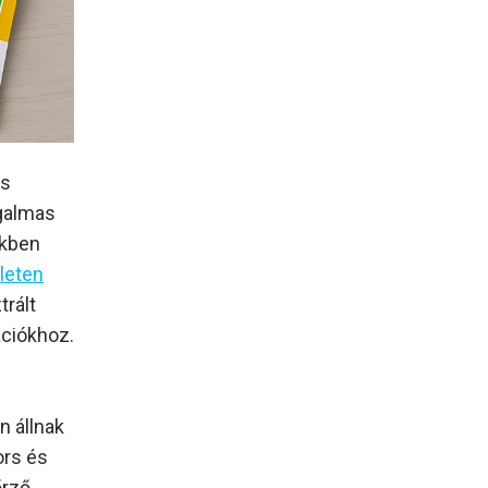
os
ugalmas
ékben
ületen
trált
ációkhoz.
n állnak
ors és
őrző