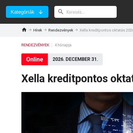
Kategóriák
Hírek
Rendezvények
Xella kreditpontos oktatás 202
RENDEZVÉNYEK
4 hónapja
Online
2026. DECEMBER 31.
Xella kreditpontos okt