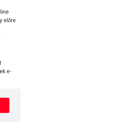
line
y előre
a
t
nek e-