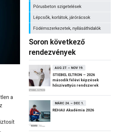
Pórusbeton szigetelések
Lépcsők, korlátok, járórácsok
Födémszerkezetek, nyílásáthidalók
Soron következő
rendezvények
AUG 27.
–
NOV 19.
STIEBEL ELTRON – 2026
második félévi képzések
hőszivattyús rendszerek
telepítéséről
tlen a
MÁRC 24.
–
DEC 1.
z
REHAU Akadémia 2026
iztosít
.