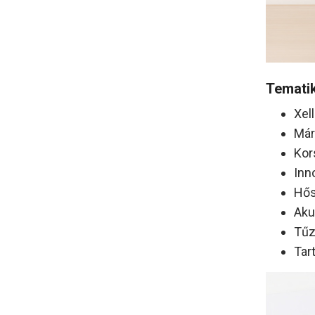
Temati
Xel
Már
Kor
Inn
Hős
Aku
Tűz
Tar