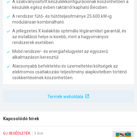
A szabványosított készülékkonfigurációnak köszönhetően a
készülék egész évben raktárról kapható Bécsben.
A rendszer fűtő- és hűtőteljesítménye 25.600 kW-ig
modulárisan kombinálható.
A jellegzetes X kialakítás optimális légáramlást garantál, és
az installáció helye is kisebb, mint a hagyományos
rendszerek esetében.
Mobil rendszer- és energiafelügyelet az egyszerű
alkalmazáson keresztül.
Alacsonyabb befektetési és üzemeltetési költségek az
elektromos csatlakozási teljesítmény alapkivitelben történő
csökkentésének köszönhetően.
Termék weboldala
Kapcsolódó hírek
ÚJ SEGÉDLETEK
3 éve