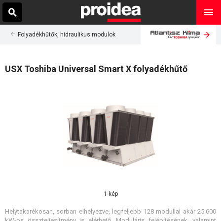
Folyadékhűtők, hidraulikus modulok
USX Toshiba Universal Smart X folyadékhűtő
1 kép
Helytakarékosan, sorban elhelyezve, legfeljebb 128 modullal akár 25.600
kW-os összteljesítmény is elérhető. Moduláris felépítésének, valamint