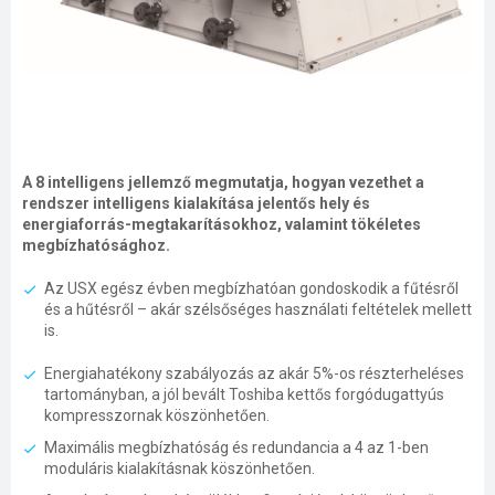
A 8 intelligens jellemző megmutatja, hogyan vezethet a
rendszer intelligens kialakítása jelentős hely és
energiaforrás-megtakarításokhoz, valamint tökéletes
megbízhatósághoz.
Az USX egész évben megbízhatóan gondoskodik a fűtésről
és a hűtésről – akár szélsőséges használati feltételek mellett
is.
Energiahatékony szabályozás az akár 5%-os részterheléses
tartományban, a jól bevált Toshiba kettős forgódugattyús
kompresszornak köszönhetően.
Maximális megbízhatóság és redundancia a 4 az 1-ben
moduláris kialakításnak köszönhetően.