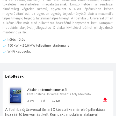
tökéletes részterhelési magatartásának köszönhetően a rendszer
elméletileg végtelen számú, egyenként 5 %-os lépésekben képes
megvalósítani ezt, az egyetlen egység teljesítményétől akár a maximális
teljesítményig terjedő, hatalmas teljesítményt. A Toshiba új Universal Smart
X készüléke már első pillantásra hozzáértő benyomást kelt. Kompakt,
moduláris alakjával, jellegzetes X alakú kivitelével bárhol elhelyezhető,
mindenhová illik.
hűtés, fűtés
150 kW – 25,6 MW teljesítménytartomány
Wi-Fi kapcsolat
Letöltések
általános termékismertető
USX Toshiba Universal Smart X folyadékhűtő
3 éve
pdf
2.7 MB
A Toshiba új Universal Smart X készüléke már első pillantásra
hozzáértő benyomást kelt. Kompakt, moduláris alakjával,