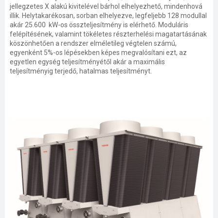
jellegzetes X alakú kivitelével bárhol elhelyezhető, mindenhová
illik. Helytakarékosan, sorban elhelyezve, legfeljebb 128 modullal
akár 25.600 kW-os összteljesítmény is elérhető. Moduláris
felépítésének, valamint tökéletes részterhelési magatartásának
köszönhetően a rendszer elméletileg végtelen számú,
egyenként 5%-os lépésekben képes megvalósítani ezt, az
egyetlen egység teljesítményétől akár a maximális
teljesítményig terjedő, hatalmas teljesítményt.