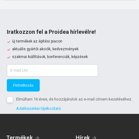
Iratkozzon fel a Proidea hírlevélre!
új termékek az építési piacon
aktuális gyártói akciók, kedvezmények
szakmai kiállítások, konferenciák, képzések
Feliratkozás
Elmúltam 16 éves, és hozzájárulok az e-mail címem kezeléséhez.
Adatkezelési tájékoztató
Termékek
Hírek