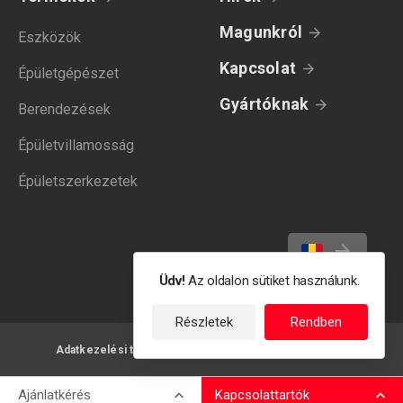
Magunkról
Eszközök
Kapcsolat
Épületgépészet
Gyártóknak
Berendezések
Épületvillamosság
Épületszerkezetek
Üdv!
Az oldalon sütiket használunk.
Részletek
Rendben
Adatkezelési tájékoztató
Felhasználási feltételek
Ajánlatkérés
Kapcsolattartók