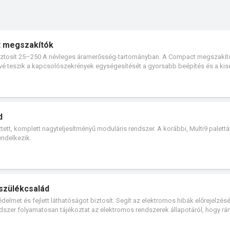
t megszakítók
ztosít 25–250 A névleges áramerősség-tartományban. A Compact megszakít
tővé teszik a kapcsolószekrények egységesítését a gyorsabb beépítés és a ki
 egymás mellett is könnyen beépíthetőek, minimális helyigénnyel. A Masterpa
ések egységesítése, a méretek optimalizálása és a beépítés egyszerűsítése
d
tett, komplett nagyteljesítményű moduláris rendszer. A korábbi, Multi9 palettát
endelkezik.
észülékcsalád
delmet és fejlett láthatóságot biztosít. Segít az elektromos hibák előrejelzés
dszer folyamatosan tájékoztat az elektromos rendszerek állapotáról, hogy r
ákról küldött információkkal segít naprakésznek maradni, akár az adott helysz
 pontos és egyértelmű diagnosztikával biztosítja a rendszerbiztonságot.