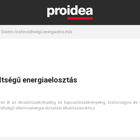
 Electric kisfeszültségű energiaelosztás
ültségű energiaelosztás
ken át az elosztószekrényekig és kapcsolószekrényekig, biztonságos és
eszültségű villamosenergia-elosztási alkalmazásokhoz.