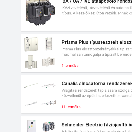
BA / UA / IVE átkapcsoló rends
Kézi vezérlésű, távvezérlésű és automat
típus. A kezelő kézi úton vezérli, ennek 
változó lehet. A távvezérlésű átkapcsoló
készülékek esetén. A távvezérlésű átka
önműködően, beállítható üzemmódoknak m
automatikus átkapcsoló rendszer vezérlőeg
bővíteni.
Prisma Plus típustesztelt elo
Prisma Plus elosztószekrényekkel tipizál
maximálisan támogatja a tipizált berende
pontos szerelést, az egyszerű tervezést.
6 termék
Canalis síncsatorna rendszere
Világítási rendszerek táplálására szolgá
közvetlenül az épületszerkezethez vannak
csökkenthető; a világítótestek gyorsan f
elhelyezkedése minden vállalatnál folyama
11 termék
Kisebb ipari vagy kereskedelmi egységek
Schneider Electric fázisjavító
A teljesítménytényező-korrekció és a fel