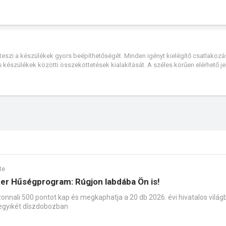
szülékek DC hálózatokhoz, például naperőművek szigetelés felügyeletéhez is
teszi a készülékek gyors beépíthetőségét. Minden igényt kielégítő csatlakozá
 készülékek közötti összeköttetések kialakítását. A széles körűen elérhető jel
etővé teszik, hogy a szerelés egyszerű és átlátható legyen. A Linergy TR sork
olatot, mivel gyártásukhoz masszív, hőálló anyagokat használtak fel, amelyek
d három különböző sorkapocs típusból áll: rugós, csavaros és direkt-rugós tí
te
r Hűségprogram: Rúgjon labdába Ön is!
onnali 500 pontot kap és megkaphatja a 20 db 2026. évi hivatalos világ
 egyikét díszdobozban