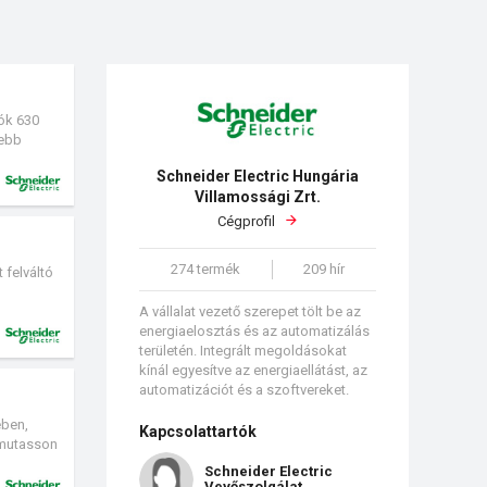
ók 630
sebb
ct NT és
Schneider Electric Hungária
.
Villamossági Zrt.
Cégprofil
274 termék
209 hír
 felváltó
A vállalat vezető szerepet tölt be az
energiaelosztás és az automatizálás
területén. Integrált megoldásokat
kínál egyesítve az energiaellátást, az
automatizációt és a szoftvereket.
ében,
Kapcsolattartók
ámutasson
ínen, akár
Schneider Electric
Vevőszolgálat