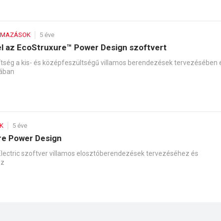
LMAZÁSOK
5 éve
l az EcoStruxure™ Power Design szoftvert
tség a kis- és középfeszültségű villamos berendezések tervezésében 
sában
K
5 éve
re Power Design
Electric szoftver villamos elosztóberendezések tervezéséhez és
oz