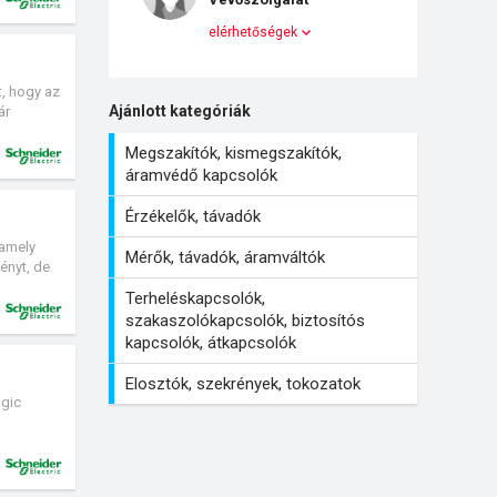
elérhetőségek
t, hogy az
Ajánlott kategóriák
ár
Megszakítók, kismegszakítók,
áramvédő kapcsolók
Érzékelők, távadók
 amely
Mérők, távadók, áramváltók
ényt, de
lt
Terheléskapcsolók,
ntosságú
szakaszolókapcsolók, biztosítós
kapcsolók, átkapcsolók
Elosztók, szekrények, tokozatok
ogic
s
óság és a