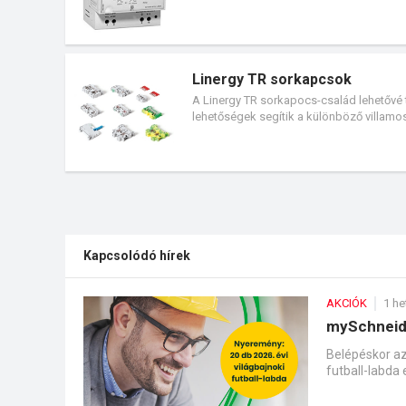
készülék. Az IM10, IM20 és IM400-as ké
alkalmazhatók.
Linergy TR sorkapcsok
A Linergy TR sorkapocs-család lehetővé 
lehetőségek segítik a különböző villamos
csatlakozó és a vizsgáló kiegészítők leh
garantálják a stabil és rezgésálló kapcs
élettartamot biztosítanak. A termékcsalá
Kapcsolódó hírek
AKCIÓK
1 he
mySchneide
Belépéskor az
futball-labda