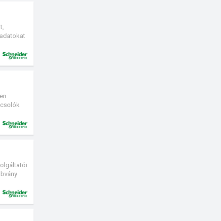
s
ztás,
t,
 adatokat
yen
pcsolók
olgáltatói
abvány