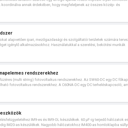
k koordinálva annak érdekében, hogy megfeleljenek az összes közép- és
énynek. Az összes ilyen terméket úgy tervezték, hogy azok együttműködjenek v
ia tekintetében egyaránt. A villamos telepítés ennek megfelelően optimalizá
ndszer
tokat alapvetően ipari, mezőgazdasági és szolgáltatói területek számára tervez
séget igénylő alkalmazásokhoz. Használatukkal a szerelési, bekötési munkák
A PK PratiKa sorozat műszaki és funkcionális szempontból tökéletesen beleilli
ízálló családot alkot 16 A-től 125 A-ig.
k napelemes rendszerekhez
zéres (multi string) fotovoltaikus rendszerekhez. Az SW60-DC egy DC főkap
nálható fotovoltaikus rendszerekhez. A C60NA-DC egy DC terheléskapcsoló, am
álható fotovoltaikus rendszerekhez. A készülékek ideális védelmi és
tnek be egyenáramú környezetben.
i eszközök
elésfelügyeletéhez IM9-es és IM9-OL készülékek. 60 μF-ig terjedő hálózatok e
ig IM20-as készülékek. Nagyobb hálózatokhoz IM400-as homloklapba sülly