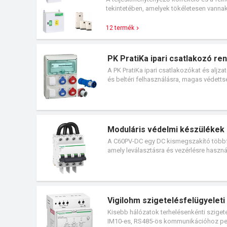
tekintetében, amelyek tökéletesen vanna
kisfeszültségű teljesítmény elosztási ig
mechanikai és kommunikációs konzisztenc
12 termék
hatékonyabb is.
PK PratiKa ipari csatlakozó re
A PK PratiKa ipari csatlakozókat és aljza
és beltéri felhasználásra, magas védett
lerövidülnek, jóval egyszerűbbé válnak. 
rendszerbe, mellyel együtt egy komplett v
Moduláris védelmi készüléke
A C60PV-DC egy DC kismegszakító többfü
amely leválasztásra és vezérlésre hasz
mezők leválasztásra és vezérlésre haszn
leválasztási/kapcsolási funkciót tölthe
Vigilohm szigetelésfelügyelet
Kisebb hálózatok terhelésenkénti sziget
IM10-es, RS485-ös kommunikációhoz ped