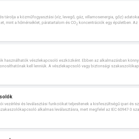
ési lehetőségeket kínál. A készülékek megmérik a legfontosabb villamos
mok, teljesítménytényező, frekvencia) majd ezeket az adatokat megjelenítik é
 kiszámított további fontos villamos értékekhez (például teljesítmény, fogyas
s tárolja a közműfogyasztási (víz, levegő, gáz, villamosenergia, gőz) adatoka
et, mint a hőmérséklet, páratartalom és CO
koncentrációk egy épületben. Az
2
tja egy internetes adatbázis szerverre.
ók használhatók vészlekapcsoló eszközként. Ebben az alkalmazásban könn
onosíthatónak kell lenniük. A vészlekapcsoló vagy biztonsági szakaszolóka
andard készülékektől különböző színek használata.
csolók
vezérlési és leválasztási funkciókat teljesítenek a kisfeszültségű ipari és sz
szakaszolókapcsoló alkalmas leválasztásra, mert megfelel az IEC 60947-3 sz