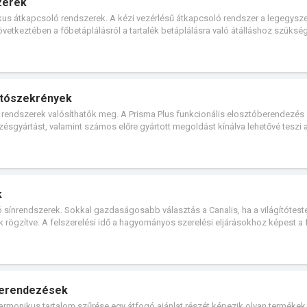
zerek
ikus átkapcsoló rendszerek. A kézi vezérlésű átkapcsoló rendszer a legegysz
következtében a főbetáplálásról a tartalék betáplálásra való átálláshoz szüksé
 rendszer a leggyakrabban alkalmazott rendszer nagy (400 A fölötti) névleges
pcsoló rendszert automatikus vezérlőegységgel kiegészítve az átkapcsolás
egfelelően történhet. Ez a megoldás optimális energiafelügyeletet biztosít
ységét felügyeleti rendszerrel kapcsolatot tartó adatátviteli funkcióval is le
sztószekrények
t rendszerek valósíthatók meg. A Prisma Plus funkcionális elosztóberendezés
zésgyártást, valamint számos előre gyártott megoldást kínálva lehetővé teszi 
k
ló sínrendszerek. Sokkal gazdaságosabb választás a Canalis, ha a világítótes
 rögzítve. A felszerelési idő a hagyományos szerelési eljárásokhoz képest a 
elszerelhetők és a Canalishoz csatlakoztathatóak. A fogyasztási helyek száma
tosan változik. A Canalis lehetővé teszi az energiaelérését a rendszer minden
 dugaszolóaljzat-rendszerének energiaellátására alkalmazható.
 berendezések
harmonikus tartalom szűrése egy átfogó ajánlat részét képezik olyan termékek