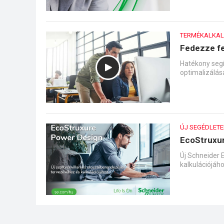
TERMÉKALKA
Fedezze fe
Hatékony segí
optimalizálá
ÚJ SEGÉDLETE
EcoStruxu
Új Schneider 
kalkulációjáh