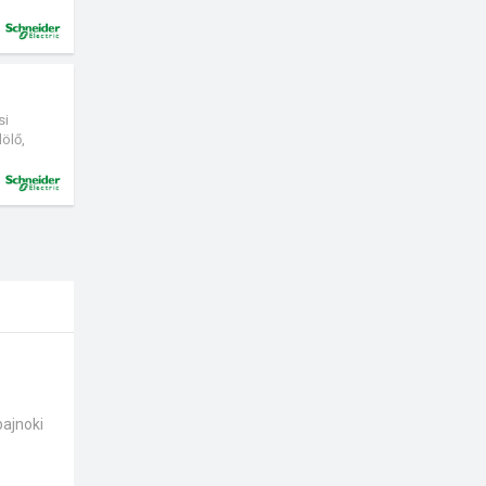
si
ölő,
apcsok
 hosszú
pusból.
bajnoki