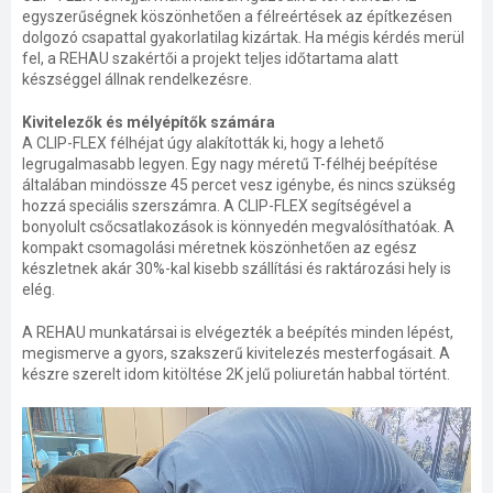
egyszerűségnek köszönhetően a félreértések az építkezésen
dolgozó csapattal gyakorlatilag kizártak. Ha mégis kérdés merül
fel, a REHAU szakértői a projekt teljes időtartama alatt
készséggel állnak rendelkezésre.
Kivitelezők és mélyépítők számára
A CLIP-FLEX félhéjat úgy alakították ki, hogy a lehető
legrugalmasabb legyen. Egy nagy méretű T-félhéj beépítése
általában mindössze 45 percet vesz igénybe, és nincs szükség
hozzá speciális szerszámra. A CLIP-FLEX segítségével a
bonyolult csőcsatlakozások is könnyedén megvalósíthatóak. A
kompakt csomagolási méretnek köszönhetően az egész
készletnek akár 30%-kal kisebb szállítási és raktározási hely is
elég.
A REHAU munkatársai is elvégezték a beépítés minden lépést,
megismerve a gyors, szakszerű kivitelezés mesterfogásait. A
készre szerelt idom kitöltése 2K jelű poliuretán habbal történt.