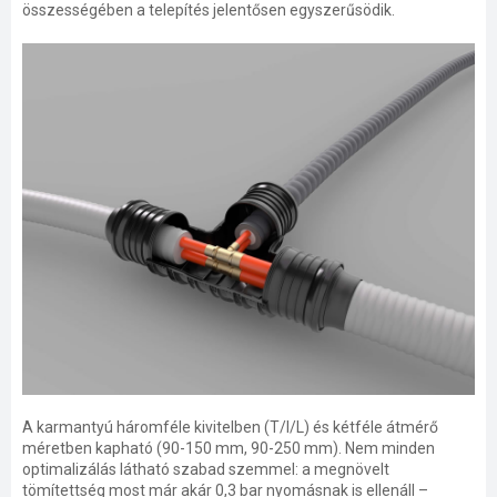
összességében a telepítés jelentősen egyszerűsödik.
A karmantyú háromféle kivitelben (T/I/L) és kétféle átmérő
méretben kapható (90-150 mm, 90-250 mm). Nem minden
optimalizálás látható szabad szemmel: a megnövelt
tömítettség most már akár 0,3 bar nyomásnak is ellenáll –