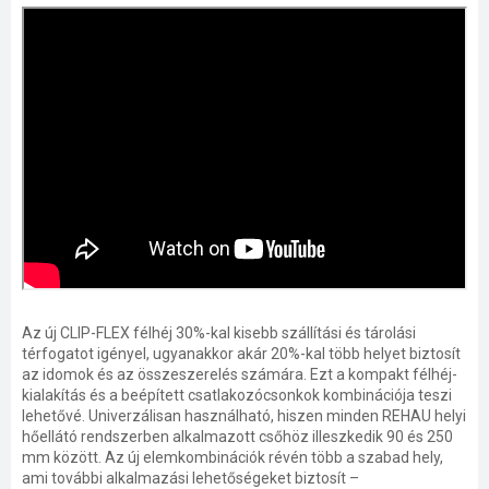
Az új CLIP-FLEX félhéj 30%-kal kisebb szállítási és tárolási
térfogatot igényel, ugyanakkor akár 20%-kal több helyet biztosít
az idomok és az összeszerelés számára. Ezt a kompakt félhéj-
kialakítás és a beépített csatlakozócsonkok kombinációja teszi
lehetővé. Univerzálisan használható, hiszen minden REHAU helyi
hőellátó rendszerben alkalmazott csőhöz illeszkedik 90 és 250
mm között. Az új elemkombinációk révén több a szabad hely,
ami további alkalmazási lehetőségeket biztosít –