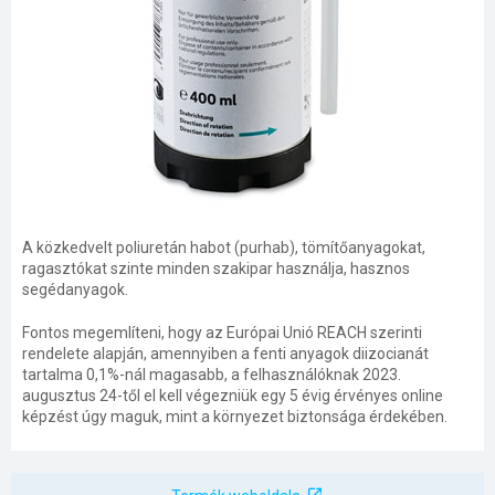
A közkedvelt poliuretán habot (purhab), tömítőanyagokat,
ragasztókat szinte minden szakipar használja, hasznos
segédanyagok.
Fontos megemlíteni, hogy az Európai Unió REACH szerinti
rendelete alapján, amennyiben a fenti anyagok diizocianát
tartalma 0,1%-nál magasabb, a felhasználóknak 2023.
augusztus 24-től el kell végezniük egy 5 évig érvényes online
képzést úgy maguk, mint a környezet biztonsága érdekében.