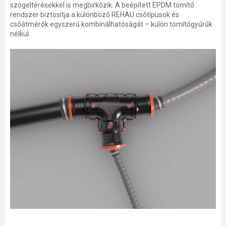
szögeltérésekkel is megbirkózik. A beépített EPDM tömítő
rendszer biztosítja a különböző REHAU csőtípusok és
csőátmérők egyszerű kombinálhatóságát – külön tömítőgyűrűk
nélkül.