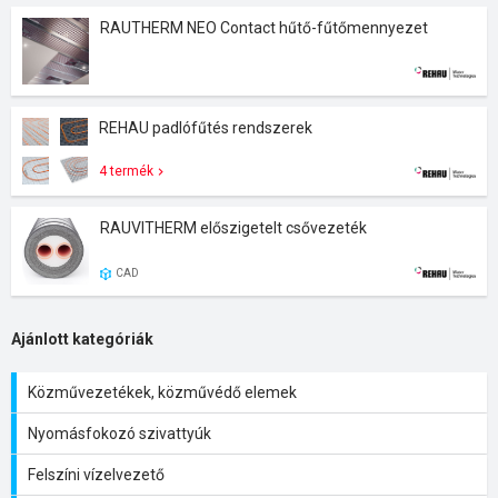
RAUTHERM NEO Contact hűtő-fűtőmennyezet
REHAU padlófűtés rendszerek
4 termék
RAUVITHERM előszigetelt csővezeték
CAD
Ajánlott kategóriák
Közművezetékek, közművédő elemek
Nyomásfokozó szivattyúk
Felszíni vízelvezető