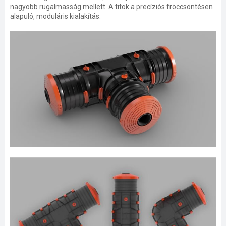
nagyobb rugalmasság mellett. A titok a precíziós fröccsöntésen
alapuló, moduláris kialakítás.