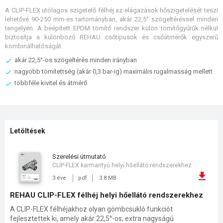
A CLIP-FLEX utólagos szigetelő félhéj az elágazások hőszigetelését teszi
lehetővé 90-250 mm-es tartományban, akár 22,5° szögeltéréssel minden
tengelyen. A beépített EPDM tömítő rendszer külön tömítőgyűrűk nélkül
biztosítja a különböző REHAU csőtípusok és csőátmérők egyszerű
kombinálhatóságát.
akár 22,5°-os szögeltérés minden irányban
nagyobb tömítettség (akár 0,3 bar-ig) maximális rugalmasság mellett
többféle kivitel és átmérő
Letöltések
szerelési útmutató
CLIP-FLEX karmantyú helyi hőellátó rendszerekhez
3 éve
pdf
3.8 MB
REHAU CLIP-FLEX félhéj helyi hőellátó rendszerekhez
A CLIP-FLEX félhéjakhoz olyan gömbcsukló funkciót
fejlesztettek ki, amely akár 22,5°-os, extra nagyságú