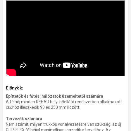
Előnyök:
Építtetők és fűtési hálózatok üzemeltetői számára
A félhéj minden REHAU helyi hőellátó rendszerben alkalmazott
csőhöz illeszkedik 90 és 250 mm között.
Tervezők számára
Nem számít, milyen trükkös vonalvezetésre van szükség, az új
CLIP-FLEX félhéjjal maximálisan igazodik a tervekhez. Az